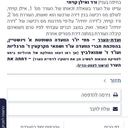
בחיפה בעניין
ורד ואילן קויתי
.
עניינו של הערר בשאלת זכאותו של העורר מס' 1, אילן קויתי,
לשלם מס רכישה בגין דירה שרכשו הוא ואשתו, העוררת מס' 2,
ורד קויתי, כ"דירה יחידה" על-פי מדרגות מס רכישה של "דירה
יחידה" כאמור. זאת, במצב דברים עובדתי לפיו טרם נישואיהם
קיבלה העוררת במתנה דירת מגורים אחרת.
ועדת-הערר
– מפי יו"ר הוועדה השופטת א' וינשטיין,
בהסכמת חברי הוועדה עו"ד ושמאי מקרקעין ד' מרגליות
ועו"ד ד' שמואלביץ
(אך ראו דעתו החולקת של מרגליות ביחס
– דחתה את
לפסיקת הוצאות למשיב וכן את נימוקיו לדחיית הערר)
הערר
.
(
קישור לפסק-הדין
)
חזור
גירסה להדפסה
שלח לחבר
הרשמה למבזקים
דף הבית
עקרונות יסוד במערכת