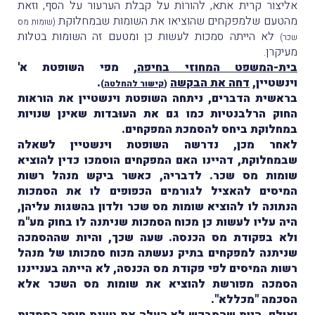
אליצור קרית אתא, להורוֹת על קבלת הערעור על הסף, וזאת
מהטעם שלמפקחים שהוציאו את השומות שבמחלוקת
(שומות מס
לא הייתה סמכות לעשות כן ומטעם זה השומות בטלות
שכר)
מעיקרן.
בית-המשפט המחוזי בחיפה
, מפי השופטת א'
וינשטיין,
דחה את הבקשה
.
(
קישור להחלטה
)
בראשית הדברים, ניתחה השופטת וינשטיין את הוראות
החוק הרלבנטיות כמו גם את העוּבדות שאינן שנויות
במחלוקת ביחס להסמכת המפקחים.
לאחר מכן, נדרשה השופטת וינשטיין לשאלה
שבמחלוקת, דהיינו האם המפקחים הוסמכו כדין להוציא
שומות מס שכר. לדבריה, כאשר ביקש מנהל רשות
המיסים להאציל לגורמים הכפופים לו את הסמכות
הנתונה לו להוציא שומות מס שכר ולדון בהשגות עליהן,
היה עליו לעשות כן מכוח הסמכות שניתנה לו בחוק מע"מ
ולא בפקודת מס הכנסה. שעה שכך, והיות שההסמכה
שניתנה למפקחים בתיק נעשתה מכוח סמכותו של מנהל
רשות המיסים לפי פקודת מס הכנסה, לא הייתה בענייננו
הסמכה מפורשת להוציא את שומות מס השכר אלא
הסכמה "מכללא".
ואולם, היות שהמבקש לא העלה את טענת חוסר הסמכות