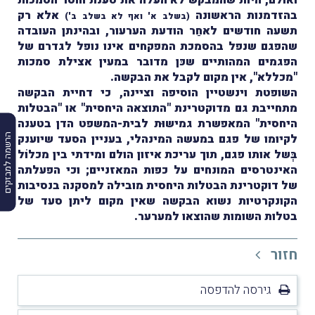
בהזדמנות הראשונה
אלא רק
(בשלב א' ואף לא בשלב ב')
תשעה חודשים לאחַר הודעת הערעור, ובהינתן העובדה
שהפגם שנפל בהסמכת המפקחים אינו נופל לגדרם של
הפגמים המהותיים שכּן מדובר במעין אצילת סמכות
"מכללא", אין מקום לקבל את הבקשה.
השופטת וינשטיין הוסיפה וציינה, כי דחיית הבקשה
מתחייבת גם מדוקטרינת "התוצאה היחסית" או "הבטלות
היחסית" המאפשרת גמישוּת לבית-המשפט הדן בטענה
לקיומו של פגם במעשה המינהלי, בעניין הסעד שיוענק
הרשמה למבזקים
בְּשל אותו פגם, תוך עריכת איזון הולם ומידתי בין מכלוֹל
האינטרסים המונחים על כפות המאזניים; וכי הפעלתה
של דוקטרינת הבטלות היחסית מובילה למסקנה בנסיבות
הקונקרטיות נשוא הבקשה שאין מקום ליתן סעד של
בטלות השומות שהוצאו למערער.
חזור
גירסה להדפסה