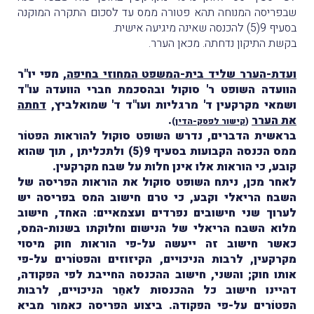
שבפריסה המנוחה תהא פטורה ממס עד לסכום התקרה המוקנה
בסעיף 9(5) להכנסה שאינה מיגיעה אישית.
בקשת התיקון נדחתה. מכאן הערר.
ועדת-הערר שליד בית-המשפט המחוזי בחיפה
, מפי יו"ר
הוועדה השופט ר' סוקול ובהסכמת חברי הוועדה עו"ד
ושמאי מקרקעין ד' מרגליות ועו"ד ד' שמואלביץ,
דחתה
את הערר
.
(
קישור לפסק-הדין
)
בראשית הדברים, נדרש השופט סוקול להוראות הפטוֹר
ממס הכנסה הקבועות בסעיף 9(5) ולתכליתן , תוך שהוא
קובע, כי הוראות אלו אינן חלות על שבח מקרקעין.
לאחר מכן, ניתח השופט סוקול את הוראות הפריסה של
השבח הריאלי וקבע, כי טרם חישוב המס בפריסה יש
לערוך שני חישובים נפרדים ועצמאיים: האחד, חישוב
מלוא השבח הריאלי של הנישום וחלוקתו בשנות-המס,
כאשר חישוב זה ייעשה על-פי הוראות חוק מיסוי
מקרקעין, לרבות הניכויים, הקיזוזים והפטוֹרים על-פי
אותו חוק; והשני, חישוב ההכנסה החייבת לפי הפקודה,
דהיינו חישוב כל ההכנסות לאחַר הניכויים, לרבות
הפטוֹרים על-פי הפקודה. ביצוע הפריסה כאמור מביא