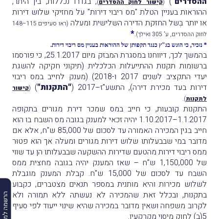
ההסדרים"
)
, בגדרו נכללות, בין היתר,
(
קישור לחוק ההסדרים
)
ההוראות בעניין הטלת "מס ריבוי דירות" על מחזיקי שלוש דירות
או יותר בְּשל החזקת הדירה השלישית ומעלה
(ראו סעיפים 115–148
*
.
לחוק ההסדרים, ע' 305 ואילך)
* נזכיר, כי הוגש בג"ץ כנגד תקפותן של ההוראות בעניין מס ריבוי דירות.
בהמשך לכך, דיווחנו במסגרת המבזק מיום 25.1.2017, כי פורסמו
ברשומות תקנות ההתייעלות הכלכלית (תיקוני חקיקה להשגת
יעדי התקציב לשנים 2017 ו-2018) (מענק לחייב במס ריבוי
"התקנות"
דירות בעד מכירת דירה), התשע"ז–2017 (
)
(
קישור
.
לתקנות
)
התקנות קובעות, כי חייב במס שמכר דירת מגורים בתקופה
1.1.2017–1.10.2017 יהיה זכאי למענק בגובה מס השבח בו הוא
חייב בגין המכירה האמורה עד לסכום של 85,000 ש"ח, אלא אם
מדובר במי שבבעלותו שלוש דירות מגורים ומעלה אך הוא פטוּר
ממס ריבוי דירות מהטעם שדירות ההשקעה שבבעלותו הן עד שווי
של 1,150,000 ש"ח – שאז המענק יהיה בגובה מחצית ממס
השבח עד לסכום של 15,000 ש"ח. קבלת המענק מוגבלת
לשלוש מכירות והיא מותנית במספר תנאים מצטברים, כקבוע
בתקנות, ובכלל זאת שהמכירה לא נעשתה ללא תמורה ולא
הרשמה למבזקים
לקרוב משפחה ושאין מדובר במכירה שהיא שינוי ייעוד לפי סעיף
5(ב) לחוק מיסוי מקרקעין.