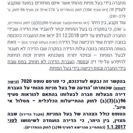
מחברה בידי בעל מניות מהותי אשר אינם מוחזרים במועד שנקבע
לעניין זה
(ראו סעיף 94(1) לחוק ההסדרים ע' 274 ואילך וכן סעיף 96 לחוק, ע'
.
279–281)
עוד נקבע, בין היתר
(ראו הוראת-המַעבר שבסעיף 96(ב)(3)(ב) לחוק ההסדרים,
, כי במקרה בו בעל המניות יבחר להעביר את הדירה שבידי
ע' 280)
החברה לבעלותו עד ליום 31.12.2018 יראו את ההעברה כהכנסה
בגובה יתרת שווי הרכישה של הדירה
– וזאת
(יתרת העלות לצורכי מס)
בשונה מהכנסה בגובה עלות הדירה במקרה שבו הדירה לא תעבור
לבעל המניות – ובניכוי יתרת משכנתא ויתרת זכות הניתנת
להיפרע על-פי דין; ו
בנוסף
,
העברת הדירה לא תחויב במס שבח
בידי החברה ובמס רכישה בידי בעל המניות
.
בהקשר זה נבקש לעדכנכם, כי פורסם טופס 7020
(
קישור
שכותרתו "הודעה של בעל מניות מהותי על העברת
לטופס
)
דירה מבעלוּת חברה לבעלותו בהתאם להוראות סעיף
96(ב)(3)(ב) לחוק ההתייעלות הכלכלית – מסלול אי
חיוב".
הטופס כולל הצהרה של בעל המניות
שבה
(מקבל הדירה)
מצוין, בין היתר, כי הדירה הועמדה לשימושו
לפני
.
1.1.2017
(כמתחייב מהרישא לסעיף 96(ב) לחוק ההסדרים)