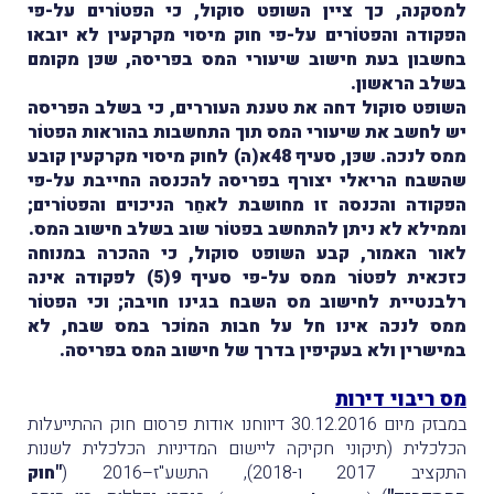
למסקנה, כך ציין השופט סוקול, כי הפטוֹרים על-פי
הפקודה והפטוֹרים על-פי חוק מיסוי מקרקעין לא יובאו
בחשבון בעת חישוב שיעורי המס בפריסה, שכּן מקומם
בשלב הראשון.
השופט סוקול דחה את טענת העוררים, כי בשלב הפריסה
יש לחשב את שיעורי המס תוך התחשבות בהוראות הפטוֹר
ממס לנכה. שכּן, סעיף 48א(ה) לחוק מיסוי מקרקעין קובע
שהשבח הריאלי יצורף בפריסה להכנסה החייבת על-פי
הפקודה והכנסה זו מחושבת לאחַר הניכוים והפטוֹרים;
וממילא לא ניתן להתחשב בפטוֹר שוב בשלב חישוב המס.
לאור האמור, קבע השופט סוקול, כי ההכרה במנוחה
כזכאית לפטוֹר ממס על-פי סעיף 9(5) לפקודה אינה
רלבנטיית לחישוב מס השבח בגינו חויבה; וכי הפטוֹר
ממס לנכה אינו חל על חבות המוֹכר במס שבח, לא
במישרין ולא בעקיפין בדרך של חישוב המס בפריסה.
מס ריבוי דירות
במבזק מיום 30.12.2016 דיווחנו אודות פרסום חוק ההתייעלות
הכלכלית (תיקוני חקיקה ליישום המדיניות הכלכלית לשנות
התקציב 2017 ו-2018), התשע"ז–2016 (
"חוק