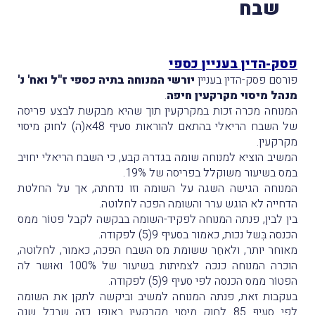
שבח
פסק-הדין בעניין כספי
פורסם פסק-הדין בעניין
יורשי המנוחה בתיה כספי ז"ל ואח' נ'
מנהל מיסוי מקרקעין חיפה
.
המנוחה מכרה זכות במקרקעין תוך שהיא מבקשת לבצע פריסה
של השבח הריאלי בהתאם להוראות סעיף 48א(ה) לחוק מיסוי
מקרקעין.
המשיב הוציא למנוחה שומה בגדרהּ קבע, כי השבח הריאלי יחויב
במס בשיעור משוקלל בפריסה של 19%.
המנוחה הגישה השגה על השומה וזו נדחתה, אך על החלטת
הדחייה לא הוגש ערר והשומה הפכה לחלוטה.
בין לבין, פנתה המנוחה לפקיד-השומה בבקשה לקבל פטוֹר ממס
הכנסה בְּשל נכות, כאמור בסעיף 9(5) לפקודה.
מאוחר יותר, ולאחַר ששומת מס השבח הפכה, כאמור, לחלוטה,
הוכרה המנוחה כנכה לצמיתות בשיעור של 100% ואוּשר לה
הפטוֹר ממס הכנסה לפי סעיף 9(5) לפקודה.
בעקבות זאת, פנתה המנוחה למשיב וביקשה לתקן את השומה
לפי סעיף 85 לחוק מיסוי מקרקעין באופן כזה שבכל שנה