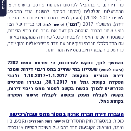
עוד דיווחנו, כי במקביל לפרסום התקנות פורסם ברשומות צו
ההתייעלות הכלכלית (תיקוני חקיקה להשגת יעדי התקציב
לשנים 2017 ו-2018) (מענק לחייב במס ריבוי דירות בעד מכירת
"הצו"
דירה), התשע"ז–2017 (
)
; וכי בגדרו של הצו
(
קישור לצו
)
בוצע שינוי במבנה הנוסחה הקובעת את גובה מס ריבוי הדירות,
כשמטרת השינוי האמור להבטיח שככל שהדירה ממוקמת באיזור
עם מדד כלכלי חברתי נמוך יותר עם מדד פריפריאליות נמוך יותר,
כך הסכום הקובע לחיוב במס יהיה נמוך יותר.
בהמשך לכך, נבקש לעדכנכם, כי פורסם טופס 7202
שעניינו במי שחייב במס ריבוי דירות שמכר
(
קישור לטופס
)
דירת מגורים בתקופה 1.1.2017–1.10.2017 ולגבי
הפקדה בקופת גמל עד 30.1.2017, ובגדרו הפרטים
הנדרשים לצורך הגשת בקשה לפטוֹר ממס ריבוי דירות,
בקשה לקבלת מענק ובקשה לקבלת אישור הפקדה
בקופת גמל.
העברת דירת חברת ארנק בפטוֹר ממס שבח/רכישה
כזכור, במסגרת חוק ההסדרים
נקבעו, בין
(
קישור לחוק ההסדרים
)
חיוב במס של משיכת כספים או נכסים
היתר, הוראות הקובעות