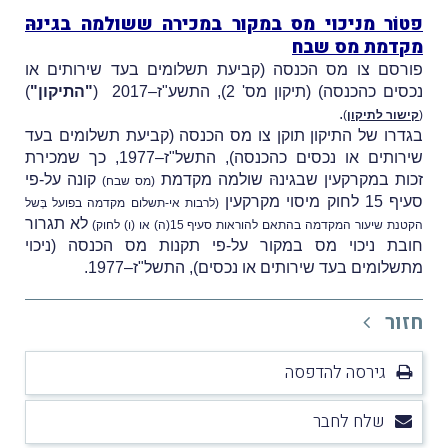
פטוֹר מניכוי מס במקור במכירה ששולמה בגינהּ
מקדמת מס שבח
פורסם צו מס הכנסה (קביעת תשלומים בעד שירותים או
נכסים כהכנסה) (תיקון מס' 2), התשע"ז–2017 (
"התיקון"
)
.
(
קישור לתיקון
)
בגדרו של התיקון תוקן
צו מס הכנסה (קביעת תשלומים בעד
שירותים או נכסים כהכנסה), התשל"ז–1977, כך שמכירת
זכות במקרקעין שבגינהּ שולמה מקדמת
קונה על-פי
(מס שבח)
סעיף 15 לחוק מיסוי מקרקעין
(לרבות אי-תשלום מקדמה בפועל בְּשל
לא תגרור
הקטנת שיעור המקדמה בהתאם להוראות סעיף 15(ה) או (ו) לחוק)
חובת ניכוי מס במקור על-פי תקנות מס הכנסה (ניכוי
מתשלומים בעד שירותים או נכסים), התשל"ז–1977.
חזור
גירסה להדפסה
שלח לחבר