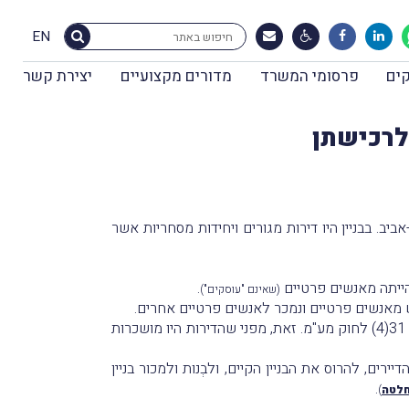
EN
ים
פרסומי המשרד
מדורים מקצועיים
יצירת קשר
לרכישתן
שנת 2006 את מרבית הזכויות בבניין המצוי בתל-אביב. בבניין היו דירות מגורים ויחידות מסחריות אשר
הייתה מאנשים פרטיים
.
(שאינם "עוסקים")
ונמכר לאנשים פרטיים אחרים.
המערערת לא חולקת על תחולתו העקרונית של סעיף 5(ב) לחוק אך טוענת, כי המכירה פטורה ממע"מ בהתאם להוראות סעיף 31(4) לחוק מע"מ. זאת, מפני שהדירות היו מושכרות
ירים, להרוס את הבניין הקיים, ולבְנות ולמכור בניין
.
חלטה
)