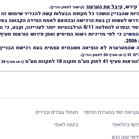
 קירש,
קיבל את הערעור
.
(
קישור לפסק-הדין
)
 היות שהבניין הושכר כל תקופת הבעלוּת קשה להגדיר שימוש 
 לעשות כן בעת הרכישה ובהתאם לאמת המידה הקבועה בסעיף 41 לחוק מע
השופט קירש הוסיף ונדרש לשתי החלטות המיסוי ובפרט להחלטה 8/11 הר
.
דה שהמערערת לא הוציאה חשבונית עצמית בעת רכישת הבניין,
ה זו
.
(ראו סעיף 50 לפסק-הדין)
תקנה 18 לתקנות מע"מ
(ראו סעיף 28 לפסק-הדין)
קרונות יסוד במערכת המיסוי
תגמול עובדים ובכירים
יסוי בינלאומי
ביטוח לאומי
יסוי שוק ההון