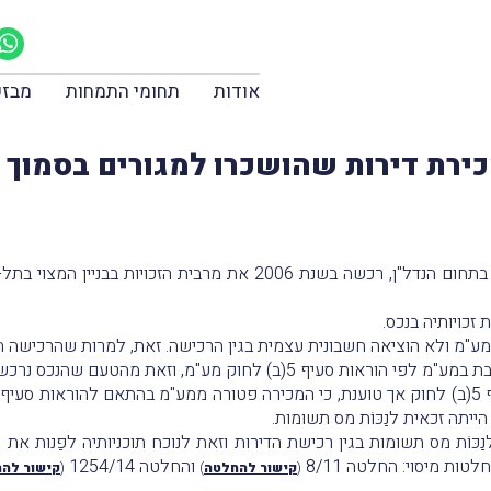
אודות
תחומי התמחות
מבזק
ירת דירות שהושכרו למגורים בסמוך 
המערערת, איי.פי.אף יזמות והשקעות בע"מ, העוסקת בתחום הנדל"ן, רכשה ב
ע"מ ולא הוציאה חשבונית עצמית בגין הרכישה. זאת, למרות שהרכישה 
סעיף 5(ב) לחוק מע"מ, וזאת מהטעם שהנכס נרכש מאנשים פרטיים
יתה זכאית לנַכּוֹת מס תשומות.
ּוֹת מס תשומות בגין רכישת הדירות וזאת לנוכח תוכניותיה לפַנות את הדי
ות מיסוי: החלטה 8/11
והחלטה 1254/14
(
קישור להחלטה
)
(
קישור לה