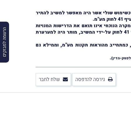
זה כשימוש שולי אשר היה מאפשר למשיב להתיר
"מ.
לבנטיות יותר לענייננו, וקבע, כי המקרה הנוכחי אינו תואם את הדרישות המנויות
הרשמה למבזקים
באותה החלטה, וממילא קשה לקבל את טענת המשיב כי לפי מדיניות רשות המיסים ואפן פירוש הוראות סעיף 41 לחוק על-ידי המשיב, מותר היה למערערת
 כמתחייב מהוראות תקנות מע"מ, וממילא גם
.
גירסה להדפסה
שלח לחבר