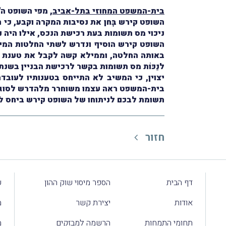
בית-המשפט המחוזי בתל-אביב
, מפי השופט ה'
השופט קירש בָּחן את נסיבות המקרה וקבע, כי
ניכוי מס תשומות בעת רכישת הנכס, אילו היה נדרש
לנַכּוֹת מס תשומות בקשר לרכישת הבניין בשנת 2006
יצוין, כי המשיב לא התייחס בטענותיו לעוב
בית-המשפט ראה עצמו משוחרר מלהדרש לסוגי
תשומת לבכם לניתוחו של השופט קירש ביחס להוראות סעיף 41 לחוק מע"מ ו
חזור
דף הבית
הספר מיסוי שוק ההון
ע
אודות
יצירת קשר
מ
תחומי התמחות
הרשמה למבזקים
מ