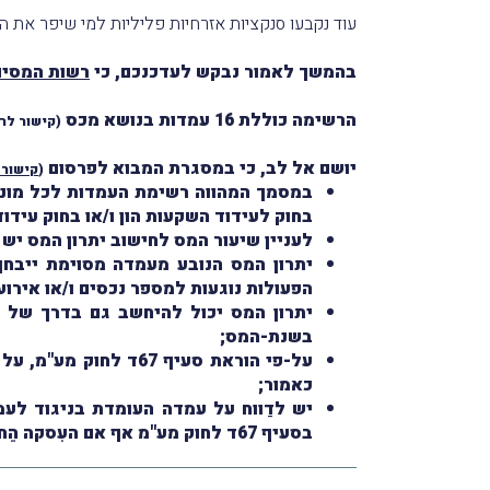
עוד נקבעו סנקציות אזרחיות פליליות למי שיפר את הח
בהמשך לאמור נבקש לעדכנכם, כי
רשות המסים 
הרשימה כוללת 16 עמדות בנושא מכס
(
קישור לר
יושם אל לב, כי במסגרת המבוא לפרסום
(
קישור 
במסמך המהווה רשימת העמדות לכל מונח 
בחוק לעידוד השקעות הון ו/או בחוק עידו
לעניין שיעור המס לחישוב יתרון המס יש להתחש
יתרון המס הנובע מעמדה מסוימת ייבח
הפעולות נוגעות למספר נכסים ו/או אירוע
יתרון המס יכול להיחשב גם בדרך של 
בשנת-המס;
על-פי הוראת סעיף 67
כאמור;
יש לדַווח על עמדה העומדת בניגוד לע
בסעיף 67ד לחוק מע"מ אף אם העִסקה הֵחלה לפני שנת-המס החולפת, והכל תוך 60 יום מתום שנת-המס החולפת.