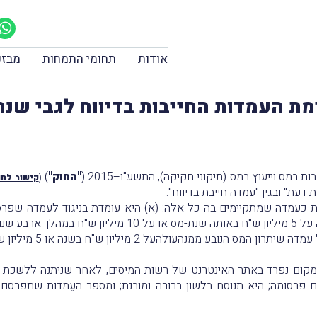
אודות
תחומי התמחות
מבזק
 העמדות החייבות בדיווח לגבי שנת-המ
"החוק"
)
(
קישור לחו
 דעת" ובגין "עמדה חייבת בדיווח".
ת כעמדה שמתקיימים בה כל אלה: (א) היא עומדת בניגוד לעמדה שפרס
 שנות-מס לכל היותר.
ולהעל 2 מיליון ש"ח בשנה או 5 מיליון ש"ח במהלך ארבע שנים.
קום נפרד באתר האינטרנט של רשות המיסים, לאחַר שניתנה ללשכת עור
רם פרסומה; היא תנוסח בלשון ברורה ומובנת; ומספר העֵמדות שתפרסם