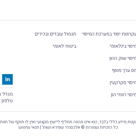
קרונות יסוד במערכת המיסוי
תגמול עובדים ובכירים
יסוי בינלאומי
ביטוח לאומי
יסוי שוק ההון
ס ערך מוסף
יסוי מקרקעין
מגדל אלקטרה
יסוי רווחי הון
טלפון:
נות מידע כללי בלבד, הוא אינו מהווה תחליף לייעוץ מקצועי ואין לו תוקף של חוות
כל הזכויות שמורות © אלכסנדר שפירא ושות' |
תנאי שימוש