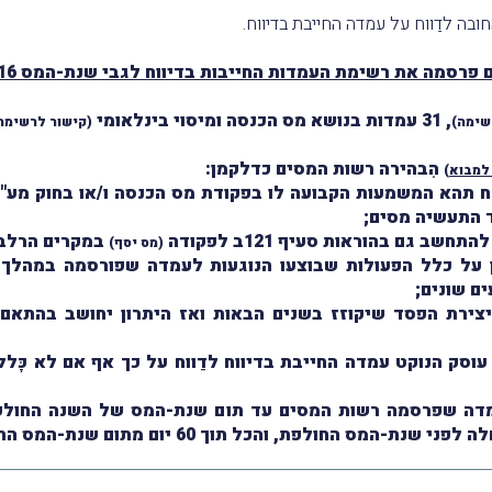
ובה לדַווח על עמדה החייבת בדיווח.
פרסמה את רשימת העמדות החייבות בדיווח לגבי שנת-המס 2016
, 31 עמדות בנושא מס הכנסה ומיסוי בינלאומי
שימה
)
(
קישור לרשימה
הִבהירה רשות המסים כדלקמן:
למבוא
)
תהא המשמעות הקבועה לו בפקודת מס הכנסה ו/או בחוק מע"מ ו
ד התעשיה מסים;
ב גם בהוראות סעיף 121ב לפקודה
במקרים הרלבנ
(מס יסף)
ן על כלל הפעולות שבוצעו הנוגעות לעמדה שפורסמה במהלך 
ים שונים;
יצירת הפסד שיקוזז בשנים הבאות ואז היתרון יחושב בהתאם
ד לחוק מע"מ, על עוסק הנוקט עמדה החייבת בדיווח לדַווח על כך אף אם 
מדה שפרסמה רשות המסים עד תום שנת-המס של השנה החולפת 