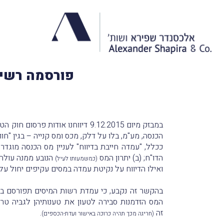
פורסמה רשימת
במבזק מיום 9.12.2015 דיווחנו אודות פרסום חוק הטבות במס וייעוץ במס (תיקוני חקיקה), התשע"ו–2015 (
הכנסה, מע"מ, בלו על דלק, מכס ומס קנייה – בגין "חוות
ככלל, "עמדה חייבת בדיווח" לעניין מס הכנסה
מוגדר
הדו"ח; (ב) יתרון המס
הנובע ממנה עולה על 5 מיליון ש"ח באותה שנת-מס או על 10 מיליון ש"ח במהלך ארבע
(כמשמעותו לעיל)
ואילו הדיווח על נקיטת עמדה במסים עקיפים יחול על עמדה שיתרון המס הנובע ממנהע
בהקשר זה נקבע, כי עמדת רשות המיסים
תפורסם במ
המס הזדמנות סבירה לטעון את טענותיהן לגבּיה ט
זה
.
(חריגה מכך תהיה כרוכה באישור ועדת-הכספים)