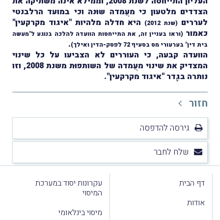
העליון התייחסה לשנת 2008, וממילא אינה משתיקה את
הצדדים מלטעון כי מעֲמדה שוּנה וכי במועד הרלבנטי
לעררים
היא חדלה מלהיות "איגוד מקרקעין"
(שנת 2012)
כאמור
(וראו בעניין זה, את התייחסות הוועדה להלכה בנוגע ל"מעשה
.
בית דין" בערעורי מס בסעיף 72 לפסק-הדין ואילך)
הוועדה קבעה, כי העוררים לא הצביעו על כל שינוי
המצדיק את שינוי מעֲמדה של השותפוּת משנת 2008, וזו
נותרה בגֶדר "איגוד מקרקעין".
חזור
גירסה להדפסה
שלח לחבר
דף הבית
עקרונות יסוד במערכת
המיסוי
אודות
מיסוי בינלאומי