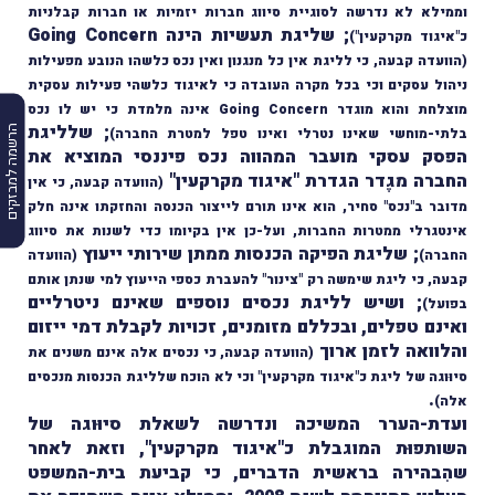
וממילא לא נדרשה לסוגיית סיווג חברות יזמיות או חברות קבלניות
; שליגת תעשיות הינה Going Concern
כ"איגוד מקרקעין")
(הוועדה קבעה, כי לליגת אין כל מנגנון ואין נכס כלשהו הנובע מפעילות
ניהול עסקים וכי בכל מקרה העובדה כי לאיגוד כלשהי פעילות עסקית
מוצלחת והוא מוגדר Going Concern אינה מלמדת כי יש לו נכס
; שלליגת
הרשמה למבזקים
בלתי-מוחשי שאינו נטרלי ואינו טפל למטרת החברה)
הפסק עסקי מועבר המהווה נכס פיננסי המוציא את
החברה מגֶדר הגדרת "איגוד מקרקעין"
(הוועדה קבעה, כי אין
מדובר ב"נכס" סחיר, הוא אינו תורם לייצור הכנסה והחזקתו אינה חלק
אינטגרלי ממטרות החברות, ועל-כן אין בקיומו כדי לשנות את סיווג
; שליגת הפיקה הכנסות ממתן שירותי ייעוץ
החברה)
(הוועדה
קבעה, כי ליגת שימשה רק "צינור" להעברת כספי הייעוץ למי שנתן אותם
; ושיש לליגת נכסים נוספים שאינם ניטרליים
בפועל)
ואינם טפלים, ובכללם מזומנים, זכויות לקבלת דמי ייזום
והלוואה לזמן ארוך
(הוועדה קבעה, כי נכסים אלה אינם משנים את
סיוּוגה של ליגת כ"איגוד מקרקעין" וכי לא הוכח שלליגת הכנסות מנכסים
.
אלה)
ועדת-הערר המשיכה ונדרשה לשאלת סיוּוגה של
השותפוּת המוגבלת כ"איגוד מקרקעין", וזאת לאחר
שהִבהירה בראשית הדברים, כי קביעת בית-המשפט