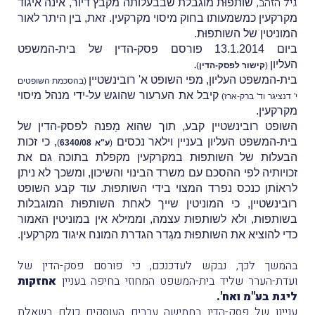
גיל הזהב,
שותפוּת מוגבלת שבבעלותה מקבץ דיור, אינה איגוד
מקרקעין כמשמעותו בחוק מיסוי מקרקעין. זאת, בין היתר לאור
המוניטין של השותפוּת.
ביום 13.1.2014 פורסם פסק-הדין של בית-המשפט
העליון
(
קישור לפסק-הדין
)
.
בית-המשפט העליון, מפי השופט א' רובינשטיין
(בהסכמת השופטים
קיבל את הערעור שהוגש על-ידי מנהל מיסוי
י' דנציגר וד' ברק-ארז)
מקרקעין.
השופט רובינשטיין קבע, תוך שהוא מַפנה לפסק-הדין של
בית-המשפט העליון בעניין וילאר נכסים
, כי זכות
(
ע"א 6340/08
)
הבעלוּת של השותפוּת במקרקעין מקפלת בתוכה גם את
זכויותיה לפי ההסכם עם משרד הבינוי והשיכון, ומשכך לא ניתן
לראוֹתן כנכס נפרד המצוי בידי השותפוּת.
עוד קבע השופט
רובינשטיין, כי המוניטין שייך לאחת השותפוּת המוגבלות
בשותפוּת, ולא לשותפוּת עצמה, וממילא אין במוניטין האמור
כדי להוציא את השותפוּת מגֶדר הגדרת המונח איגוד מקרקעין.
בהמשך לכך, נבקש לעדכנכם, כי פורסם פסק-הדין של
ועדת-הערר שליד בית-המשפט המחוזי בחיפה בעניין
אחזקות
ליגת בע"מ ואח'.
עניינו של פסק-הדין בחמישה עררים העוסקים כולם בשאלת