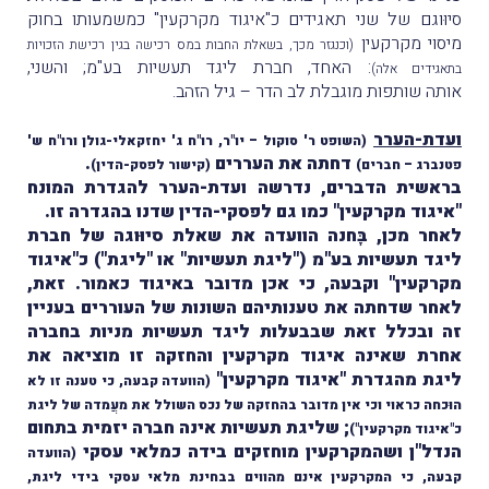
סיוּוגם של שני תאגידים כ"איגוד מקרקעין" כמשמעותו בחוק
מיסוי מקרקעין
(וכנגזר מכך, בשאלת החבות במס רכישה בגין רכישת הזכויות
: האחד, חברת ליגד תעשיות בע"מ; והשני,
בתאגידים אלה)
אותה שותפות מוגבלת לב הדר – גיל הזהב.
ועדת-הערר
(השופט ר' סוקול – יו"ר, רו"ח ג' יחזקאלי-גולן ורו"ח ש'
דחתה את העררים
.
פטנברג – חברים)
(
קישור לפסק-הדין
)
בראשית הדברים, נדרשה ועדת-הערר להגדרת המונח
"איגוד מקרקעין" כמו גם לפסקי-הדין שדנו בהגדרה זו.
לאחר מכן, בָּחנה הוועדה את שאלת סיוּוגה של חברת
ליגד תעשיות בע"מ ("ליגת תעשיות" או "ליגת") כ"איגוד
מקרקעין" וקבעה, כי אכן מדובר באיגוד כאמור. זאת,
לאחר שדחתה את טענותיהם השונות של העוררים בעניין
זה ובכלל זאת שבבעלות ליגד תעשיות מניות בחברה
אחרת שאינה איגוד מקרקעין והחזקה זו מוציאה את
ליגת מהגדרת "איגוד מקרקעין"
(הוועדה קבעה, כי טענה זו לא
הוּכחה כראוי וכי אין מדובר בהחזקה של נכס השולל את מעֲמדה של ליגת
; שליגת תעשיות אינה חברה יזמית בתחום
כ"איגוד מקרקעין")
הנדל"ן ושהמקרקעין מוחזקים בידה כמלאי עסקי
(הוועדה
קבעה, כי המקרקעין אינם מהווים בבחינת מלאי עסקי בידי ליגת,