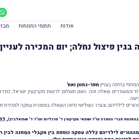
אודות
תחומי התמחות
מבזק
בגין פיצול נחלה; יום המכירה לעניי
חוזי בחיפה בעניין
חפר-גחטן ואח'
.
אוחד והמעוררים שאלה זהה: האם תשלום לרשות מקרקעין ישראל, כנדר
ישה.
ורים לילדיהם; ובערר השלישי נדוֹנה השְאֵלה במסגרת עִסקה למכירת זכ
,
דח
בהסכמת חברי הוועדה עו"ד ושמאי מקרקעין ד' מרגליות ועו"ד ד' שמואלביץ)