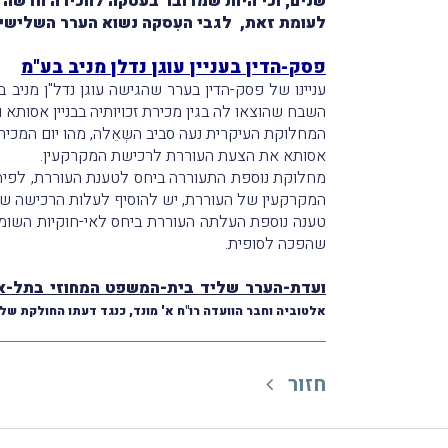
שנים; וכי היות שמדובר בעסקה לחכירה חדשה י
לעומת זאת, לגבי העִסקה נשוא הערר השלישי נק
פסק-הדין בעניין עוגן נדלן מניב בע"מ
עניינו של פסק-הדין בערר שהגישה עוגן נדל"ן מניב 
השבח שהוצאו לה בגין מכירת זכויותיה בבניין אסותא
המחלוקת העיקרית נעה סביב השְאֵלה, מהו יום המכירה
אסותא את הצעת העוררת לרכישת המקרקעין.
מחלוקת נוספת התעוררה ביחס לטענת העוררת, לפיה 87% ממניותיה נרכשו על-ידי אוסיף השקעות ופיתוח בע"מ
המקרקעין של העוררת, יש להוסיף לעלות הרכישה של 
שהפכה לסופית.
ועדת-הערר שליד בית-המשפט המחוזי בתל-א
אלטוביה וחבר הוועדה רו"ח א' מונד, כנגד דעתו החולקת של 
חזור