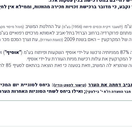
ש לחייבם במס רכישה בגין עסקות אלו.
בע, כי מדובר ברכישת זכויות חכירה מהוּונות, וממילא אין לחי
בע"מ
על החלטת המשיב
(לשעבר זיקית נכסים פיתוח (1956) בע"מ)
(מנהל מיסוי מקר
 ומתחם פרוקרדיה ברחוב הברזל בתל-אביב לאסותא מרכזים רפואיים בע"מ 
 של המקרקעין – האם בשנת 2009
, עת נערך הסכם מכר מפ
(כטענת העוררת)
 (
"אוסיף"
) ו
המקרקעין את עלות רכישת מניות העוררת על-ידי אוסיף.
טענה נוספ
ביב דחתה את הערר
: ביחס לסוגיית יום המכי
(
קישור לפסק-הדין
)
; ואילו ביחס לשתי הסוגיות האחרות הערר
חבר הוועדה רו"ח י' בילצקי)