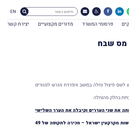
EN
ים
פרסומי המשרד
מדורים מקצועיים
יצירת קשר
ן מס שבח
ש לשם פיצול נחלה במושב והפרדת מגרש למגורים
ויות בחלק מהנחלה.
תה את שני העררים וקיבלה את הערר השלישי
הוועדה קבעה, כי העברת הזכויות ללא תמורה מההורים לילדיהם כָּללה עסקה נוספת בין מקבלי המַתנה לבין רשות מקרקעין ישראל – חכירה לתקופה של 49