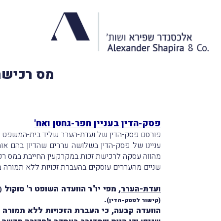
מס רכישה 
פסק-הדין בעניין חפר-גחטן ואח'
פורסם פסק-הדין של ועדת-הערר שליד בית-המשפט המ
עניינו של פסק-הדין בשלושה עררים שהדיון בהם 
מהווה עסקה לרכישת זכות במקרקעין החייבת במס רכ
שניים מהעררים עוסקים בהעברת זכויות ללא תמורה מה
ועדת-הערר
, מפי יו"ר הוועדה השופט ר' סוקול
(
.
(
קישור לפסק-הדין
)