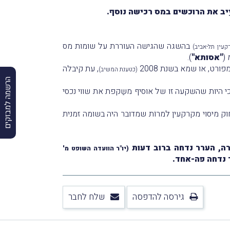
ֵיב את הרוכשים במס רכישה נוסף.
בהשגה שהגישה העוררת על שומות מס
קעין תל-אביב)
(
"אסותא"
).
ורט, או שמא בשנת 2008
, עת קיבלה
(כטענת המשיב)
הרשמה למבזקים
כי היות שהשקעה זו של אוסיף משַקפת את שווי נכסי
ת העלתה העוררת ביחס לאי-חוקיות השומה שהוציא לה המשיב, וזאת בטענה כי זאת הוּצאה בהתאם לסעיף 85 לחוק מיסוי מקרקעין למרוֹת שמדובר היה בשומה זמנית
רה, הערר נדחה ברוב דעות
(יו"ר הוועדה השופט מ'
 נדחה פה-אחד.
גירסה להדפסה
שלח לחבר