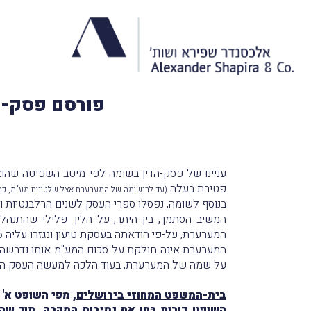
פורסם פסק-ה
פטירת בעלה
(עד לרישומה של המערערת אצל שלטונות מע"מ, כב
בנוסף לשומה, נפסלו ספרי העסק לשנים הרלבנטיות והוטל על
המערערת, על-פי הודאתה בעסקת טיעון ונגזרו עליה 6 חודשי עבודות שירות וקנס כספי.
המערערת אינה חולקת על סכום המע"מ אותו נדרשה 
על שמה של המערערת, בעוד הלכה למעשה העסק היה ב
בית-המשפט המחוזי בירושלים
, מפי השופט א' 
השופט דורות בּחן את נסיבות המקרה, תוך שה