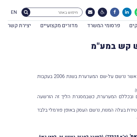
EN
ים
פרסומי המשרד
מדורים מקצועיים
יצירת קשר
ש קש במע"מ
עניינו של פסק-הדין בשומה לפי מיטב השפיטה שהוּצאה למערערת בגין עסק של שיווק ביצים בשם "אלמליח שיווק ביצים", אשר נרשם על-שם המערערת בשנת 2006 בעקבות
.
ר, על הליך פלילי שהתנהל בבית-המשפט המחוזי מרכז, בגדרו הוגש כתב אישום נגד 14 נאשמים ובכללם המערערת, כשבמסגרת הליך זה הורשעה
ירת בעלה המנוח, נרשם העסק באופן פורמלי בלבד
אח'
,
(
ע"א 732/15
)
(למַעבר למבזק בעניין זה,
לחצו כאן
)