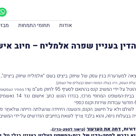
אודות
תחומי התמחות
מבזק
דין בעניין שפרה אלמליח – חיוב אי
.
עלת העסק, היה בעלה המנוח רשום כבעלים של העסק)
-ידי המשיב קנס בהתאם לסעיף 95 לחוק מע"מ
(1% ממחיר העסקאות)
המשיב הסתמך, בין הית
לשלם ולא על חישוב הקנס, והטענה היחידה שהעלתה הייתה שלאחַר פט
בעלות גיסה, והוא בלבד צריך לשאת בחיובים הנדרשים על-ידי המשיב.
דורות,
דחה את הערעור
.
(
קישור לפסק-הדין)
וא נדרש לפסק-הדין של בית-המשפט העליון בעניין בנלי טל ו