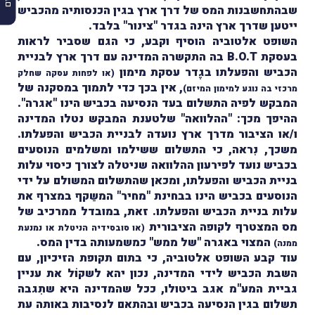
שבהתחשבנות המס של דרך ארץ בגין הכנסותיה מהכביש
ייטען שדרך ארץ הינה בגדר "צינור" בלבד.
השופט אלטוביה הוסיף וקבע, כי הגם שסביר לראות
בעסקת
B.O.T
בה התקשרה המדינה עם דרך ארץ לבניית
הכביש והפעלתו בגֶדר עסקת מימון
(או לפחות עסקה שחלק
, אין בכך כדי לתמוך במסקנה של
מרכזי בה נוגע למימון המיזם)
המבקש לפיה התשלום בעד הנסיעה בכביש הינו "אגרה".
ההיפך מכך: "ההלוואה" שלטענת המבקש נטלו המדינה
ו/או הציבור מדרך ארץ נועדה לבניית הכביש והפעלתו.
משכך, נִראה, כי התשלום ששילמו ומשלמים הנוסעים
בכביש נועד לפירעון ההלוואה שניטלה לצורך כיסוי עלות
בניית הכביש והפעלתו, ומכאן שהתשלום המשולם על ידי
הנוסעים בכביש הינו בבחינת "מחיר" המשַקף במצרף את
עלות בניית הכביש והפעלתו. זאת, במובדל ממרכיב של
מס המצטרף לקופה הציבורית
(או סובסידיה הניטלת או נמנעת
המצוי באגרה "של ממש" כמשמעותה בדין המס.
ממנה)
עוד קבע השופט אלטוביה, כי בתום תקופת הזיכיון, עם
השבת הכביש לידי המדינה, נכון יהא לשקוֹל את עניין
גביית המע"מ אגב ביטולו, ככל שהמדינה היא שתִגבה
תשלום בגין הנסיעה בכביש ובהתאם לנסיבות באותה עת