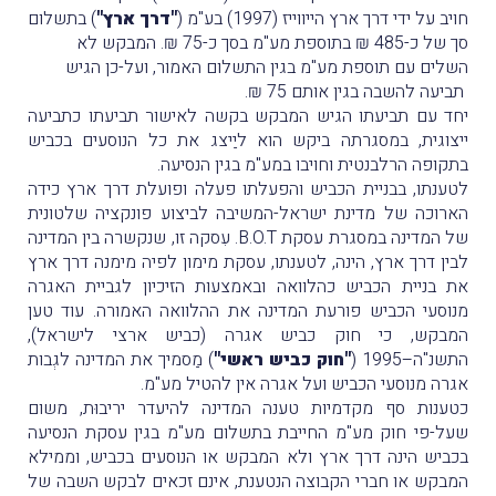
חויב על ידי דרך ארץ הייווייז (1997) בע"מ (
"דרך ארץ"
) בתשלום
סך של כ-485 ₪ בתוספת מע"מ בסך כ-75 ₪. המבקש לא
השלים עם תוספת מע"מ בגין התשלום האמור, ועל-כן הגיש
תביעה להשבה בגין אותם 75 ₪.
יחד עם תביעתו הגיש המבקש בקשה לאישור תביעתו כתביעה
ייצוגית, במסגרתה ביקש הוא ליַיצג את כל הנוסעים בכביש
בתקופה הרלבנטית וחויבו במע"מ בגין הנסיעה.
לטענתו, בבניית הכביש והפעלתו פעלה ופועלת דרך ארץ כידה
הארוכה של מדינת ישראל-המשיבה לביצוע פונקציה שלטונית
של המדינה במסגרת עסקת
B.O.T
. עִסקה זו, שנקשרה בין המדינה
לבין דרך ארץ, הינה, לטענתו, עסקת מימון לפיה מימנה דרך ארץ
את בניית הכביש כהלוואה ובאמצעות הזיכיון לגביית האגרה
מנוסעי הכביש פורעת המדינה את ההלוואה האמורה. עוד טען
המבקש, כי חוק כביש אגרה (כביש ארצי לישראל),
התשנ"ה–1995 (
"חוק כביש ראשי"
) מַסמיך את המדינה לגְבות
אגרה מנוסעי הכביש ועל אגרה אין להטיל מע"מ.
כטענות סף מקדמיות טענה המדינה להיעדר יריבוּת, משום
שעל-פי חוק מע"מ החייבת בתשלום מע"מ בגין עסקת הנסיעה
בכביש הינה דרך ארץ ולא המבקש או הנוסעים בכביש, וממילא
המבקש או חברי הקבוצה הנטענת, אינם זכאים לבקש השבה של