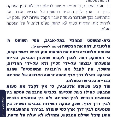
חלופות נוספות.
כן טענה המדינה, כי אפילו אפשר לראוֹת בתשלום בגין העסקה
שבין דרך ארץ לבין הנהגים הנוסעים על הכביש, אגרה, אזי
ובהתחשב בכך שמדובר בעסקה שבין מקבל שירות לבין עוסק יש
להחיל את הוראות סעיף 9א לחוק מע"מ ולהטיל על העִסקה
מע"מ.
בית-המשפט המחוזי בתל-אביב
, מפי השופט מ'
אלטוביה,
דחה את הבקשה
.
(
קישור לפסק-הדין
)
השופט אלטוביה ניתח את הוראות חוק כביש ראשי וקבע,
כי המחוקק ראה לנכון לקבוע שתכנון הכביש, בנייתו
והפעלתו יבוצעו על-ידי זכיין ולא על-ידי המדינה,
ומשכך, אין לקבל את ה"תבנית המשפטית" שהגה
המבקש כאילו דרך ארץ מהווה זרועה הארוכה של המדינה
בבניית הכביש והפעלתו.
עוד קבע השופט אלטוביה, כי אין לקבל את טענת
המבקש כאילו בעת הנסיעה בכביש מתבצעת עסקה בין
הנוסעים בכביש לבין המדינה ולא בין הנוסעים בכביש
הרשמה למבזקים
לבין דרך ארץ. שכּן, עסקת השירות בכביש נעשית בין
הנוסעים לבין דרך ארץ כפי שעולה בבירור מהחשבוניות
אותן קיבל ושילם המבקש, וממילא לא יעלה על הדעת,