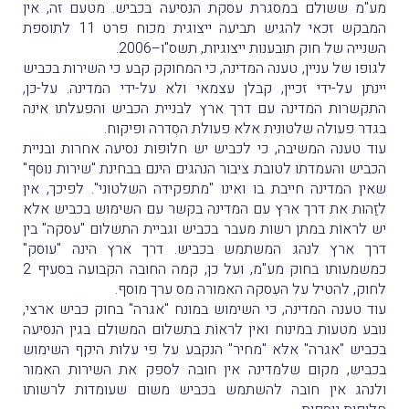
מע"מ ששולם במסגרת עסקת הנסיעה בכביש. מטעם זה, אין
המבקש זכאי להגיש תביעה ייצוגית מכוח פרט 11 לתוספת
השנייה של חוק תובענות ייצוגיות, תשס"ו–2006.
לגופו של עניין, טענה המדינה, כי המחוקק קבע כי השירות בכביש
יינתן על-ידי זכיין, קבלן עצמאי ולא על-ידי המדינה. על-כן,
התקשרות המדינה עם דרך ארץ לבניית הכביש והפעלתו אינה
בגדר פעולה שלטונית אלא פעולת הסְדרה ופיקוח.
עוד טענה המשיבה, כי לכביש יש חלופות נסיעה אחרות ובניית
הכביש והעמדתו לטובת ציבור הנהגים הינם בבחינת "שירות נוסף"
שאין המדינה חייבת בו ואינו "מתפקידה השלטוני". לפיכך, אין
לזַהות את דרך ארץ עם המדינה בקשר עם השימוש בכביש אלא
יש לראוֹת במתן רשות מעבר בכביש וגביית התשלום "עסקה" בין
דרך ארץ לנהג המשתמש בכביש. דרך ארץ הינה "עוסק"
כמשמעותו בחוק מע"מ, ועל כן, קמה החובה הקבועה בסעיף 2
לחוק, להטיל על העִסקה האמורה מס ערך מוסף.
עוד טענה המדינה, כי השימוש במונח "אגרה" בחוק כביש ארצי,
נובע מטעות במינוח ואין לראוֹת בתשלום המשולם בגין הנסיעה
בכביש "אגרה" אלא "מחיר" הנקבע על פי עלות היקף השימוש
בכביש, מקום שלמדינה אין חובה לספק את השירות האמור
ולנהג אין חובה להשתמש בכביש משום שעומדות לרשותו