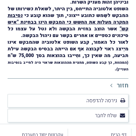
וביניהן זהוּת מעניק השרות.
השופט אלטוביה התייחס, בין היתר, לשאלת כשירותו של
המבקש לשַמש כתובע ייצוגי, תוך שהוא קובע כי
נסיבות
המקרה מעלות את החשש כי המבקש הינו בבחינת "איש
קש"
אשר הוצב בחזית הבקשה ולא נטל על עצמו כל
סיכונים כספיים או אחרים בקשר עם ניהול הבקשה.
לאור כל האמור, קבע השופט אלטוביה שהמבקש אינו
מיַיצג ראוי לקבוצה אף אם הייתה בבסיס הבקשה עילת
תביעה, מה שאין כך, וחִייבו בהוצאות בסך 75,000 ש"ח
(המהוות, כך קבע השופט, מחצית מההוצאות שראוי היה לחייב בנסיבות
.
העניין)
חזור
גירסה להדפסה
שלח לחבר
דף הבית
עקרונות יסוד במערכת