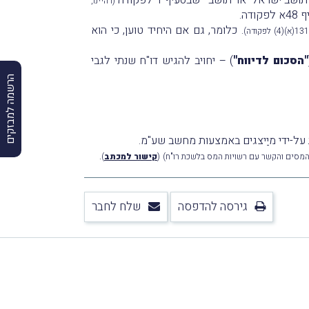
(דהיינו,
דה.
. כלומר, גם אם היחיד טוען, כי הוא
"הסכום לדיווח"
)
– יחויב להגיש דו"ח שנתי לגבי
הרשמה למבזקים
 על-ידי מיַיצגים באמצעות מחשב שע"מ.
.
 המסים והקשר עם רשויות המס בלשכת רו"ח)
(
קישור למכתב
)
גירסה להדפסה
שלח לחבר