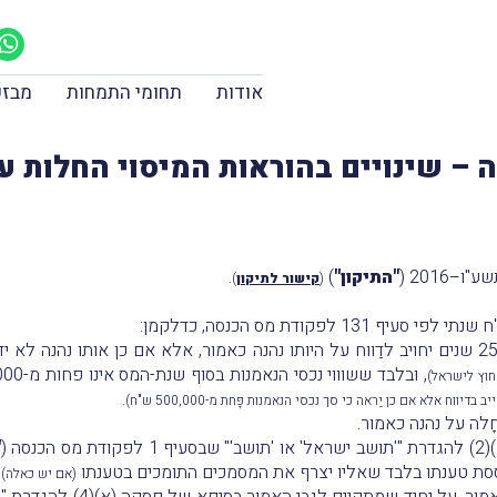
אודות
תחומי התמחות
מבזק
"התיקון"
)
.
(
קישור לתיקון
)
פקודת מס הכנסה, כדלקמן:
, ובלבד ששוווי נכסי הנאמנות בסוף שנת-המס אינו פחות מ-500,000 ש"ח
מחוץ לישראל)
.
ָלה על נהנה כאמור.
ה (
"
ססת טענתו בלבד שאליו יצרף את המסמכים התומכים בטענתו
.
(אם יש כאלה)
ם לגבי האמור בסיפא של פסקה (א)(4) להגדרת "'תושב ישראל' או 'תושב'" שבסעיף 1 לפקודה