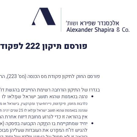
פורסם תיקון 222 לפקודה – שינויים בהוראות המיסוי החלות על קרנות ריט; תיקון 223:
פורסם החוק לתיקון פקודת מס הכנסה (מס' 223), התשע"ו–2016 (
בגדרו של התיקון הורחבה רשימת החייבים בהגשת דו"ח שנתי לפי סעיף 131 ל
נהנה בנאמנות שהוא תושב ישראל שמָלאו לו 25 שנים יחויב לדַווח על היותו נהנה כאמור, אלא אם כן אותו נהנה לא ידע שהוא נהנה, ובלבד ששווי נכסי הנאמנות
כלרבות מזומן, פיקדונות, ניירות-ערך ומקרקעין, בישראל או 
שנהנה בנאמנות שהוא תושב ישראל ומָלאו לו 25 שנים יהיה חייב בדיווח אלא אם כן יַראה כי סך נכסי הנאמנות פָּחת מ-500,000 ש"ח)
אין בהוראה זו כדי לגרוֹע מחובת דיווח אחרת הח
יחיד שמתקיימת בו החֲזָקה הקבועה בפסקה (א)(2) להגדרת "'תושב ישראל' או 'תושב'" שבסעיף 1 לפקודת מס הכנס
להגיש דו"ח המפַרט את העוּבדות שעליהן מבו
הוראה זו לא תחול על בן-זוגו וילדיו של יחיד כאמור, על יחיד שמתקיי