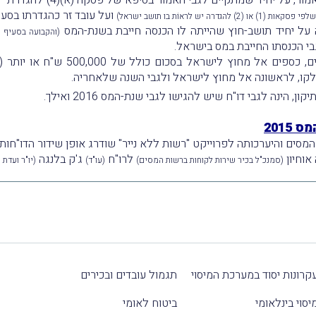
ועל עובד זר כהגדרתו בסעיף 48א לפקו
 לראוֹת בו תושב ישראל)
לה על יחיד תושב-חוץ שהייתה לו הכנסה חייבת בשנת-המס
(והקבועה בסעיף 131(א)(4) לפקודה)
בי הכנסתו החייבת במס בישראל.
חֵלקו, לראשונה אל מחוץ לישראל ולגבי השנה שלאחריה.
201
מסים והיערכותה לפרוייקט "רשות ללא נייר" שודרג אופן שידור הדו"חות
אוחיון
לרו"ח
ג'ק בלנגה
(סמנכ"ל בכיר שירות לקוחות ברשות המסים)
(עו"ד)
(יו"ר ועדת
קרונות יסוד במערכת המיסוי
תגמול עובדים ובכירים
יסוי בינלאומי
ביטוח לאומי