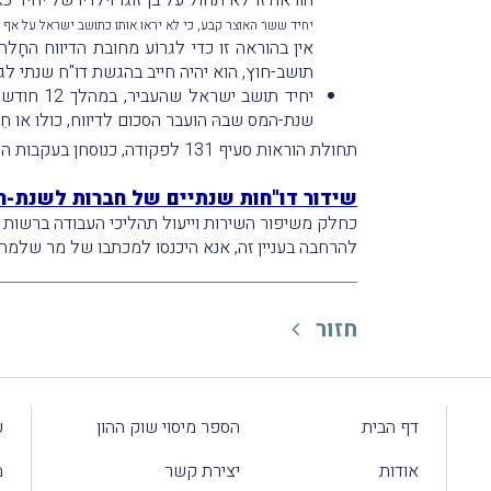
יחיד ששר האוצר קבע, כי לא יראו אותו כתושב ישראל על אף שלפי פסקאות (1) או (2) להגדרה יש
אין בהוראה זו כדי לגרוֹע מחובת הדיווח החָ
תושב-חוץ, הוא יהיה חייב בהגשת דו"ח שנתי לג
יחיד תושב ישראל שהעביר, במהלך 12 חודשים, כספים אל מחוץ לישראל בסכום כולל של 500,000 ש"ח או יותר (
שנת-המס שבהּ הועבר הסכום לדיווח, כולו או 
תחולת הוראות סעיף 131 לפקודה, כנוסחן בעקבות התיקון, הינה לגבי דו"ח שיש להגישו לגבי שנת-המס 2016 ואילך.
שידור דו"חות שנתיים של חברות לשנת-המס 5
כחלק משיפור השירות וייעול תהליכי העבודה ברשות ה
להרחבה בעניין זה, אנא היכנסו למכתבו של מר שלמה 
חזור
דף הבית
הספר מיסוי שוק ההון
ע
אודות
יצירת קשר
מ