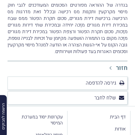
בגדרהּ של ההוראה מפורטים הסכומים המעודכנים לגבי חוק
מיסוי מקרקעין ותקנות מס רכישה ובכלל זאת מדרגות מס
הרכישה ברכישת דירת מגורים, סכום תקרת הפטוֹר ממס שבח
במכירת דירת מגורים מזַכה יחידה ובמכירת שתי דירות מגורים
מזַכות, סכום תקרת הפטוֹר ורצפת הפטוֹר במכירת דירת מגורים
מזַכה מקום בו התמורה הושפעה מקיומן של זכויות לבנייה נוספת,
גובה הקנס על אי-הגשת הצהרה או הודעה למנהל מיסוי מקרקעין
וסכומים האגרות בעד פעולות ושירותים.
חזור
גירסה להדפסה
שלח לחבר
הרשמה למבזקים
דף הבית
עקרונות יסוד במערכת
המיסוי
אודות
מיסוי בינלאומי