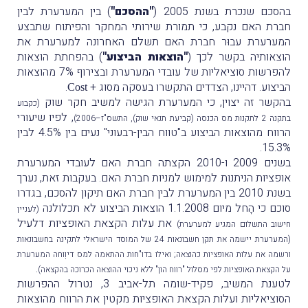
בהסכם שנכרת בשנת 2005 (
"ההסכם"
) בין המערערת לבין
חברת האם נקבע, כי תמורת שירותי המחקר והפיתוח שתבצע
המערערת עבוּר חברת האם תשלם האחרונה למערערת את
הוצאותיה בקשר לכך (
"הוצאות הביצוע"
) בהפחתת הוצאות
להפרשות סוציאליות של עובדי המערערת ובצירוף 7% מהוצאות
הביצוע. דהיינו, הצדדים התקשרו בעסקה מסוג +
.
Cost
בהקשר זה יצוין, כי המערערת הגישה למשיב חקר שוק
(כקבוע
, לפיו שיעורי
בתקנה 2 לתקנות מס הכנסה (קביעת תנאי שוק), התשס"ז–2006)
הרווח מהוצאות הביצוע ב"טווח הבין-רבעוני" נעים בין 4.5% לבין
15.3%.
בשנים 2009 ו-2010 הקצתה חברת האם לעובדי המערערת
אופציות הניתנות למימוש למניות חברת האם. בעקבות זאת, נערך
בשנת 2010 בין המערערת לבין חברת האם תיקון להסכם, בגדרו
סוכם כי הָחל מיום 1.1.2008 הוצאות הביצוע לא תכלולנה
(לעניין
את עלות הקצאת האופציות דלעיל
חישוב התשלום המגיע למערערת)
(המערערת יישמה את תקן חשבונאות 24 של המוסד הישראלי לתקינה בחשבונאות
ורשמה את עלות האופציות כהוצאה; ואילו בדו"חות ההתאמה למס דיוְוחה המערערת
.
על הקצאת האופציות לפי מסלול "רווח הון" ללא ניכוי ההוצאה הכרוכה בהקצאה)
לטענת המשיב, פקיד-שומה תל-אביב 3, נטרול ההפרשות
הסוציאליות ועלות הקצאת האופציות מקטין את הרווח מהוצאות