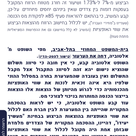
הביצוע מ-7% ל-1.73% ושיעור זה חורג מטווח הרווח המקובל
בעסקות דומות בין צדדים שאין ביניהם יחסים מיוחדים. על-כן,
קבע המשיב, כי בהתאם להוראות סעיף 85א לפקודת מס הכנסה
, יש לכלוֹל בחישוב הרווח מהוצאות הביצוע
(שעניינו ב"מחירי העברה")
את שווי האופציות
(המשיב לא כָּלל בחישובו גם את ההפרשות הסוציאליות
.
מחמת טעות)
בית-המשפט המחוזי בתל-אביב
, מפי השופט מ'
אלטוביה,
דחה את הערעור
.
(
קישור לפסק-הדין
)
השופט אלטוביה קבע, כי אין חובה כי סיווג תשלום
שהוציא נישום יהא זהה לסיווג התקבול אצל מקבל
התשלום ואין בעובדה שהמערערת בחרה במסלול ההוני
שלפיו היא אינה זכאית לנכות את שווי האופציות
מהכנסותיה כדי לגרוֹע מהיותן של הוצאות אלו הוצאות
בייצור הכנסה המותרות בניכוי לצורכי מס.
עוד קבע השופט אלטוביה, כי יש לראות בהסכמה
המקורית שהייתה בין המערערת לבין חברת האם לכלוֹל
את שווי האופציות בהוצאות הביצוע בבחינת "מעשיך
הרשמה למבזקים
יעידו", דהיינו, ההסכמה המקורית של הצדדים מלמדת
שבזמן אמת היה מקובל לכלוֹל את שווי האופציות