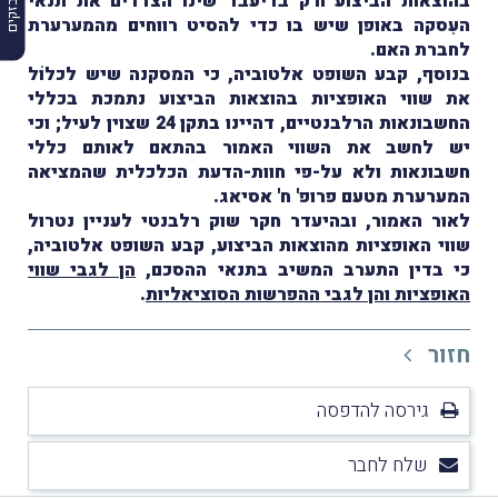
בהוצאות הביצוע ורק בדיעבד שינו הצדדים את תנאי
העִסקה באופן שיש בו כדי להסיט רווחים מהמערערת
לחברת האם.
בנוסף, קבע השופט אלטוביה, כי המסקנה שיש לכלוֹל
את שווי האופציות בהוצאות הביצוע נתמכת בכללי
החשבונאות הרלבנטיים, דהיינו בתקן 24 שצוין לעיל; וכי
יש לחשב את השווי האמור בהתאם לאותם כללי
חשבונאות ולא על-פי חוות-הדעת הכלכלית שהמציאה
המערערת מטעם פרופ' ח' אסיאג.
לאור האמור, ובהיעדר חקר שוק רלבנטי לעניין נטרול
שווי האופציות מהוצאות הביצוע, קבע השופט אלטוביה,
כי בדין התערב המשיב בתנאי ההסכם,
הן לגבי שווי
האופציות והן לגבי ההפרשות הסוציאליות
.
חזור
גירסה להדפסה
שלח לחבר