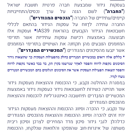
בעסקות גידור שמבצעת חברה פרטית תושבת ישראל
(
"החברה"
) לשם הגנה על ערך נכסים/התחייבויות
קיימים/עתידיים של החברה (
"הנכסים המגודרים"
).
החברה עתידה לדַווח על עסקות הגידור בהתאם לכללי
חשבונאות הגידור הקבועים בהוראות IAS39
*
ועסקות אלו
תבוצענה באמצעות רכישת עסקות עתידיות אשר תזרימי
המזומנים הנובעים מהן תקזזנה את השינויים בתזרימי המזומנים
אשר ינבעו מהסיכונים המגודרים (
"המכשירים המגַדרים"
).
* כללים אלה רואים במכשירים המגַדרים כחלק מהפעילות העסקית כך שתוצאות גידור
הסיכונים נזקפות לרווח והפסד לאחַר שנרשמו בקרן הון, בד בבד כאשר נזקפות לרווח
והפסד תוצאות הפעילות העסקית אשר את הסיכונים הגלומים בהם המכשירים המגַדרים
נועדו לגַדר.
במסגרת ההחלטה נקבע, כי ההכנסות וההוצאות מעסקות גידור
אשר תהיינה כשירוֹת לחשבונאות גידור כעסקות גידור באמצעות
המכשירים המגַדרים תיחשבנה כאינטגרליות להכנסות וההוצאות
מהנכסים המגודרים.
עוד נקבע, כי ההכרה וסיווג ההכנסות וההוצאות מעסקות הגידור
יהיו זהים להכרה וסיווג ההכנסות וההוצאות מהנכסים המגודרים
כדלהלן: לגבי גידור סיכון מדד המחירים לצרכן וסיכון ריבית
מִשתנה של איגרות-חוב שהונפקו והלוואות שנלקחו, ההכנסות