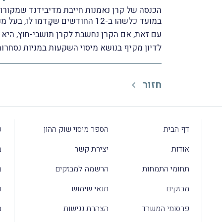
במועד כלשהו ב-12 החודשים שקָדמו לו, בעל מניות מהותי בחברה ששילמה את הדיבידנד – שאז שיעור המס יהיה 30%.
עם זאת, אם הקרן נחשבת לקרן תושבי-חוץ, היא ז
לדיון מקיף בנושא מיסוי השקעות במניות נסחרות, ראו פ
חזור
דף הבית
הספר מיסוי שוק ההון
ע
אודות
יצירת קשר
מ
תחומי התמחות
הרשמה למבזקים
מ
מבזקים
תנאי שימוש
מ
פרסומי המשרד
הצהרת נגישות
מ