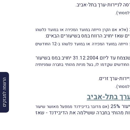
סה לניירות-ערך בתל-אביב.
.
 למסחר)
(אלא אם הקרן הייתה במועד המכירה או במועד כלשהו
ים שאז יחויב הרווח במס בשיעורים הבאים:
(או 30% אם הקרן הייתה במועד המכירה או במועד כלשהו ב-12 החודשים
2. אם, לעומת זאת, המניות נרכשו לפני 1.1.2005, חבות המס תחושב באופן ליניארי, כך שחֵלק רווח ההון הריאלי שנצמח עד ליום 31.12.2004 יחויב במס בשיעור
או 30% – אם הקרן הייתה במועד המכירה או במועד כלשהו ב-12 החודשים שקָדמו לו, בעל מניות מהותי בחברה שמניותיה
ירות-ערך זרים.
הרשמה למבזקים
.
 למסחר)
ערך בתל-אביב
 25%
(אם מדובר בדיבידנד ממפעל מאושר שיעור
כלשהו ב-12 החודשים שקָדמו לו, בעל מניות מהותי בחברה ששילמה את הדיבידנד - שאז