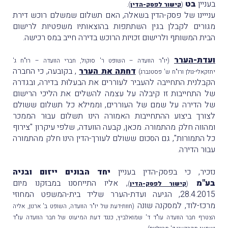
בעניין
בט
.
(
קישור לפסק-הדין
)
ענייינו של פסק-הדין בשאלה, האם תשלום שמשלם רוכש דירת
מגורים לקבלן בגין השתתפות בהוצאותיו משפטיות לרישום
הבית המשותף ולרישום זכויות הרוכש בדירה חייב במס רכישה.
ועדת-הערר
(יו"ר הוועדה – השופט ר' סוקול, חברי הוועדה – רו"ח ג'
דחתה את הערר
, בקובעה, כי החברה
יחזקאלי-גולן ורו"ח ש' פסטנברג)
הקבלנית התחייבה להעביר לעוררים את הבעלוּת בדירה, ובגדרהּ
של התחייבות זו קיבלה על עצמה להשלים את הליכי הרישום
של הדירה על שמם של העוררים, וממילא כל תשלום ששולם
לצורך ביצוע ההתחייבות האמורה הינו תשלום עבוּר הממכר
ומהווה חלק מהתמורה. מכאן, קבעה הוועדה, שלפי עיקרון "צירוף
כל התמורות", גם הסכום ששולם לעורך-הדין הינו חלק מהתמורה
עבוּר הדירה.
נזכיר, כי בפסק-הדין בעניין
יחד הבונים ייזום ובניה
בע"מ
, אליו התייחסנו במבזקנו מיום
(
קישור לפסק-הדין
)
28.4.2015, הגיעה ועדת-הערר שליד בית-המשפט המחוזי
מרכז-לוד, למסקנה שונה
(חוות-דעת של יו"ר הוועדה, השופט ב' ארנון, אליה
הצטרף חבר הוועדה עו"ד ד' שמואלביץ, כנגד דעת המיעוט של חבר הוועדה עו"ד
.