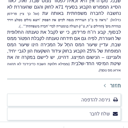
שבכל מקרה אין היא זכאית לפטוֹר ממס שבח. זאת, לאור
הסייג המפורש הקבוע בסעיף 71א לחוק והגם שהעוררת לא
נחשבה לחברה משפחתית באותה עת
(ועל כך ציין פרידמן
כדלהלן:
"נראה כי ב"כ העוררות מנסה לקיים את הפסוק 'ויוצא נוזלים מסלע ויורד
.
כנהרות מים' (תהילים ע"ח, ט"ז) העולה בגימטריה לכדי 'חברה משפחתית'"
...)
לבסוף, קבע רו"ח פרידמן, כי יש לקבל את טענתה החלופית
של העוררת, לפיה גם אם תידחה טענתה לקבלת הפטוֹר ממס
שבח, עדיין שיעור המס החָל על המכירה הינו שיעור המס
המופחת של 25% הקבוע בחוק עידוד השקעות הון לגבי יחיד,
ולענייננו – הנישום המיַיצג. דהיינו, יש ליישם במקרה זה את
שיטת המיסוי החד-שלבית
(וממילא חלוקת השבח כדיבידנד לא תהווה
.
אירוע מס נוסף)
חזור
גירסה להדפסה
שלח לחבר