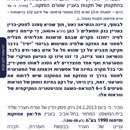
בהתקנתן של תקנות בעניין שטרם הותקנו..."
(נזכיר, כי עד
היום – למעלה מ-13 שנים (!!!) ממועד פרסומו של תיקון 132 ברשומות –
.
טרם פורסמו תקנות כאמור...)
לבסוף, ציינה הנשיאה נאור, תוך שהיא מַפנה לפסק-הדין
בעניין בנק הפועלים נ' כהן
, כי קיימת גישה
(דנ"א 690/94)
לפיה ייתכנו מקרים שבהם פרשנות תכליתית תצליח
לסתור את החזקה שלפיה השימוש בביטוי "יחיד" בדבר
הרשמה למבזקים
חקיקה מצביע על כך שהוא חל על אדם בשר-ודם בלבד.
הנשיאה נאור ציינה, כי זהו אינו קו הטיעון העיקרי של
המערערת ואף אחד מהצדדים לא הפנה לאותו פסק-דין;
וכי בכל מקרה בחינה של אפשרות זכאותה של המערערת
לפטוֹר בדרך זו מחזקת את המסקנה שיש לדחות את
הערעור. זאת, בין היתר, על רקע בחינת נוסחן של הוראות
סעיפים 5 ו-6 להוראת-השעה וההיסטוריה החקיקתית של
הוראות אלו.
נזכיר, כי ביום 24.1.2013 ניתן פסק-הדין של ועדת-הערר שליד
תל-און אחזקות
בית-המשפט המחוזי בתל-אביב בעניין
ופיתוח 1990 בע"מ
.
ו"ע 1346-08
)
(
עניינו של הערר בבקשת העוררת, חברה