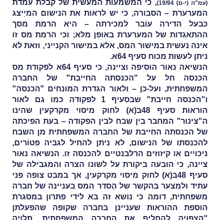
, כי המשמעות המעשית של קבלת עמדת
(עמ"ה (י-ם) 19/94)
המערערת – הסבורה, כי יש לראות את הנישום המיַיצג
כבעל הדירה עוֹבר למכירתה – היא הרמת מסך
ההתאגדות של המערערת באופן מלא; וכי הרמת מס זו
אינה נעשית במישור המס, אלא במישור הקנייני, וזאת לא
ניתן לעשות מכוח סעיף 64א.
הנשיאה נאור הוסיפה וציינה, כי סעיף 64א לפקודת מס
הכנסה חל על "הכנסתה החייבת" של החברה
המשפחתית, ועל-כן – ולאור הגדרת המונחים "הכנסה"
ו"הכנסה חייבת" שבסעיף 1 לפקודה כמו גם לאור
הוראות סעיף 48ב(א) לחוק מיסוי מקרקעין שהינו
ה"צינור" המחבר בין שבח לבין הפקודה – בעת הפיכתה
של הכנסתה החייבת של החברה המשפחתית מן השבח
להכנסתו של הנישום, לא ניתן להחיל לגבּיה פטוֹרים,
ניכויים או קיזוזים הרלבנטיים להכנסה זו. הנשיאה נאור
ציינה, כי הובעה ביקורת על לשונו הצרה והמגבילה של
סעיף 48ב(א) לחוק מיסוי מקרקעין, אך במבט צופה פני
עתיד ולמִצער בהקשר של הֶסדר המס בעניינה של חברה
משפחתית, דומה כי נושא זה בא לידי פתרון במסגרת
הוספת ההוראות שעניינן בחברה שקופה שהפעלתן
"הצפויה להחליף את החברה המשפחתית, תלויה