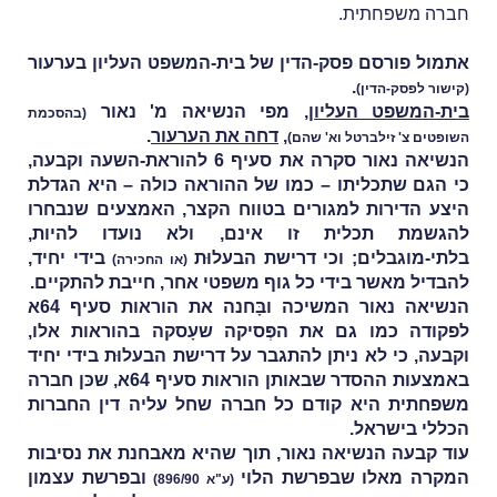
חברה משפחתית.
אתמול פורסם פסק-הדין של בית-המשפט העליון בערעור
.
(
קישור לפסק-הדין
)
בית-המשפט העליון
, מפי הנשיאה מ' נאור
(בהסכמת
,
דחה את הערעור
.
השופטים צ' זילברטל וא' שהם)
הנשיאה נאור סקרה את סעיף 6 להוראת-השעה וקבעה,
כי הגם שתכליתו – כמו של ההוראה כולה – היא הגדלת
היצע הדירות למגורים בטווח הקצר, האמצעים שנבחרו
להגשמת תכלית זו אינם, ולא נועדו להיות,
בלתי-מוגבלים; וכי דרישת הבעלוּת
בידי יחיד,
(או החכירה)
להבדיל מאשר בידי כל גוף משפטי אחר, חייבת להתקיים.
הנשיאה נאור המשיכה ובָּחנה את הוראות סעיף 64א
לפקודה כמו גם את הפְּסיקה שעָסקה בהוראות אלו,
וקבעה, כי לא ניתן להתגבר על דרישת הבעלוּת בידי יחיד
באמצעות ההסדר שבאותן הוראות סעיף 64א, שכּן חברה
משפחתית היא קודם כל חברה שחל עליה דין החברות
הכללי בישראל.
עוד קבעה הנשיאה נאור, תוך שהיא מאבחנת את נסיבות
המקרה מאלו שבפרשת הלוי
ובפרשת עצמון
(ע"א 896/90)