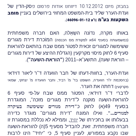
במבזק מיום 10.12.2012 דיווחנו אודות פרסום פ
סק-הדין של
מומב
ועדת-הערר שליד בית-המשפט המחוזי בירושלים בעניין
השקעות בע"מ
.
ו"ע 46096-01-12
)
(
באותו מקרה, נדוֹנה השְאֵלה, האם חברה משפחתית
המוֹכרת דירת מגורים
(כמשמעותה בסעיף 64א לפקודת מס הכנסה)
ששימשה למגורים זכאית לפטוֹר ממס שבח בהתאם להוראות
סעיף 6 לחוק מיסוי מקרקעין (הגדלת ההיצע של דירות מגורים
– הוראת שעה), התשע"א–2011 (
"הוראת-השעה"
).
ועדת-הערר, בחוות-דעתו של חבר הוועדה ד"ר ליאור דוידאי
(בהסכמת יו"ר הוועדה, השופט בד' מ' רביד, וחבר הוועדה מ' יצחקי, שמאי
דחתה את הערר.
מקרקעין)
לדברי ד"ר דוידאי, הפטוֹר ממס שבח על-פי סעיף 6
להוראת-השעה מוקנה ל"דירת מגורים מזכה", המוגדרת
בסעיף 49(א) לחוק כ
"דירת מגורים ששימשה בעיקרה
למגורים..."
. ואילו המונח "דירת מגורים" מוגדר כדירה
יחיד
בבעלותו או בחכירתו של
, וממילא לא נכללת במסגרת זו
חברה משפחתית. זאת, להבדיל מסעיף 5(ה) להוראת-השעה
שבּו נקבע במפורש, לעניין סעיף 5, כי "יחיד" הינו לרבות