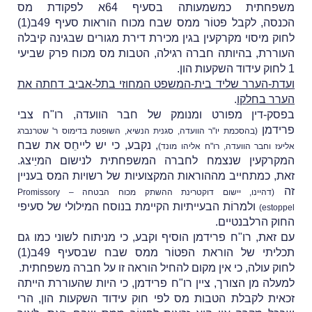
משפחתית כמשמעותה בסעיף 64א לפקודת מס
הכנסה, לקבל פטוֹר ממס שבח מכוח הוראות סעיף 49ב(1)
לחוק מיסוי מקרקעין בגין מכירת דירת מגורים שבגינה קיבלה
העוררת, בהיותה חברה רגילה, הטבות מס מכוח פרק שביעי
1 לחוק עידוד השקעות הון.
ועדת-הערר שליד בית-המשפט המחוזי בתל-אביב דחתה את
הערר בחלקו
.
בפסק-דין מפורט ומנומק של חבר הוועדה, רו"ח צבי
פרידמן
(בהסכמת יו"ר הוועדה, סגנית הנשיא, השופטת בדימוס ר' שטרנברג
, נקבע, כי יש לייחֵס את שבח
אליעז וחבר הוועדה, רו"ח אליהו מונד)
המקרקעין שנצמח לחברה המשפחתית לנישום המיַיצג.
זאת, כמתחייב מההוראות המקצועיות של רשויות המס בעניין
זה
(דהיינו, יישום דוקטרינת ההשתק מכוח הבטחה – Promissory
ולמרוֹת הבעייתיות הקיימת בנוסח המילולי של סעיפי
estoppel)
החוק הרלבנטיים.
עם זאת, רו"ח פרידמן הוסיף וקבע, כי מניתוח לשוני כמו גם
תכליתי של הוראת הפטוֹר ממס שבח שבסעיף 49ב(1)
לחוק עולה, כי אין מקום להחיל הוראה זו על חברה משפחתית.
למעלה מן הצורך, ציין רו"ח פרידמן, כי היות שהעוררת הייתה
זכאית לקבלת הטבות מס לפי חוק עידוד השקעות הון, הרי