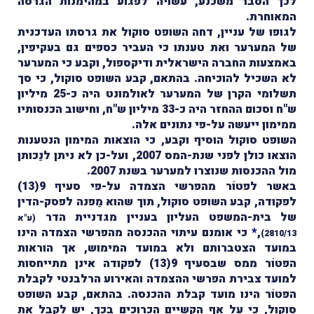
לכך הסבר משכנע, עשויה לפגוע במהימנות הגרסה
המאוחרת.
לגופו של עניין, דחה השופט סוקול את גרסתו העדכנית
של המערער ואת טענתו כי העביר כספים גם בעקיפין,
באמצעות החברה הישראלית ודיקספול, וקבע כי המערער
לא השכיל להוכיחה. בהתאם, קבע השופט סוקול, כי סך
תשלומי הקרן של המערער לאולמונט היה כ-25 מיליון
ש"ח וסכום ההחזר היה כ-33 מיליון ש"ח, וחישוב הכנסותיו
ממימון ייעשה על-פי נתונים אלה.
השופט סוקול הוסיף וקבע, כי הוצאות המימון הנטענות
הוצאו כולן לפני שנת-המס 2007, ועל-כן לא ניתן לנַכותן
מול ההכנסות שנוצרו למערער בשנת 2007.
באשר לפטוֹר מהפרשי הצמדה על-פי סעיף 9(13)
לפקודה, קבע השופט סוקול, תוך שהוא מַפנה לפסק-הדין
של בית-המשפט העליון בעניין מגדניית הדר
(
ע"א
,
*
כי אומנם עיתוי ההכנסה מהפרשי הצמדה הינו
)
2810/13
במועד הצטברותם ולא במועד המימוש, אך הוראות
הפטוֹר ממס שבסעיף 9(13) לפקודה אינן מתייחסות
למועד צבירת הפרשי ההצמדה והאירוע הרלבנטי לקבלת
הפטוֹר הינו מועד קבלת ההכנסה. בהתאם, קבע השופט
סוקול, כי על אף הקשיים הכרוכים בכך, יש לקבל את