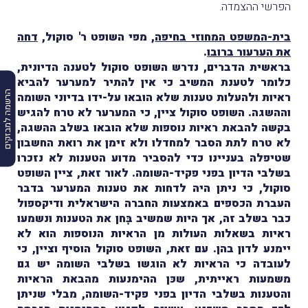
הפרשי ההצמדה.
בית-המשפט המחוזי בחיפה
, מפי השופט ר' סוקול,
דחה
את הערעור ברובו
.
בראשית הדברים, נדרש השופט סוקול לטענה הדיונית,
כלומר לטענת המשיב כי אין להתיר למערער להביא
הרשמה למבזקים
ראיות ולהעלות טענות שלא הובאו על-ידו בדיוני השומה
וההשגה. השופט סוקול ציין, כי המערער לא טרח להגיש
בקשה להבאת ראיות נוספות שלא הובאו בשלב ההשגה,
לא טרח לתת הסבר למחדלו ולא זימן את רואת החשבון
שטיפלה בעניינו כדי להסביר מדוע הטענות לא נזכרו
בשלבי הדיון בפני פקיד-השומה. לאור זאת, ציין השופט
סוקול, כי ניתן היה לדחות את טענות המערער בדבר
העברת הכספים באמצעות החברה הישראלית ודיקספול
כבר בשלב זה, אך היות שמשיב בָּחן את הטענות ונשמעו
ראיות בשאלות העולות מן הראיות הנוספות הוא לא
יימנע לדון בהן. עם זאת, השופט סוקול הוסיף וציין, כי
לעובדה כי הראיות לא הוגשו בשלבי השומה יש גם
משמעות ראייתית, שכּן ההימנעות מהבאת הראיות
והטענות בשלבי הדיון בפני פקיד-השומה, מבלי שניתן