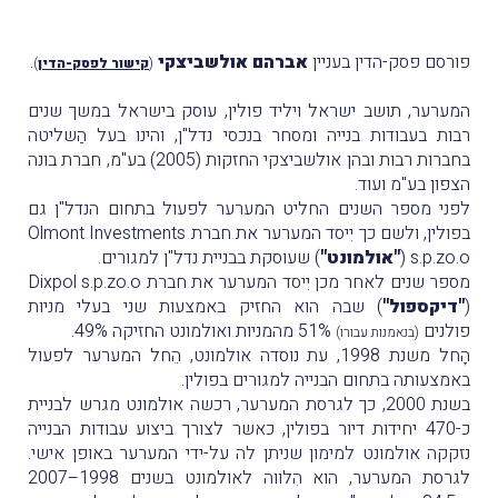
פורסם פסק-הדין בעניין
אברהם אולשביצקי
.
(
קישור לפסק-הדין
)
המערער, תושב ישראל ויליד פולין, עוסק בישראל במשך שנים
רבות בעבודות בנייה ומסחר בנכסי נדל"ן, והינו בעל הַשליטה
בחברות רבות ובהן אולשביצקי החזקות (2005) בע"מ, חברת בונה
הצפון בע"מ ועוד.
לפני מספר השנים החליט המערער לפעול בתחום הנדל"ן גם
בפולין, ולשם כך יִיסד המערער את חברת Olmont Investments
s.p.zo.o (
"אולמונט"
) שעוסקת בבניית נדל"ן למגורים.
מספר שנים לאחר מכן יִיסד המערער את חברת Dixpol s.p.zo.o
(
"דיקספול"
) שבה הוא החזיק באמצעות שני בעלי מניות
פולנים
51% מהמניות ואולמונט החזיקה 49%.
(בנאמנות עבורו)
הָחל משנת 1998, עת נוסדה אולמונט, הֵחל המערער לפעול
באמצעותה בתחום הבנייה למגורים בפולין.
בשנת 2000, כך לגרסת המערער, רכשה אולמונט מגרש לבניית
כ-470 יחידות דיור בפולין, כאשר לצורך ביצוע עבודות הבנייה
נזקקה אולמונט למימון שניתן לה על-ידי המערער באופן אישי.
לגרסת המערער, הוא הִלווה לאולמונט בשנים 1998–2007