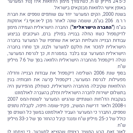
כ-24.5 מיליון ש"ח, כשלצורך מימון הלוואות אלו נָטל המערער
באופן אישי הלוואות מבנקאים בישראל.
בשנת 2000, הקים המערער יחד עם שותפים נוספים את חברת
ר.ר.מ. 206 בע"מ, ששמה שוּנה לאחר מכן ל-או.אף.ג'י אחזקות
בע"מ (
"החברה הישראלית"
). החברה הישראלית העמידה מימון
לדיקספול כשזו הֵחלה בבנייה בפולין. ברם, העיכובים בביצוע
עבודות הבנייה והעלויות הביאו את שותפיו של המערער בחברה
הישראלית למכוֹר את חֵלקם למערער ולבנו, וכך נותרו בחברה
הישראלית המערער ובנו בלבד. במסגרת זו, כך לגרסת המערער,
נטלה דיקספול מהחברה הישראלית הלוואה בסך של 7.6 מיליון
ש"ח.
בסוף שנת 2006 השלימה דיקספול את עבודות הבנייה וחדלה
מפעילות. לגרסת המערער, דיקספול פָרעה את חובותיה בגין
ההלוואות שקיבלה מהחברה הישראלית, כשחֵלק מהפירעון היה
בתשלום ישירות לחברה הישראלית וחֵלק בהעברה לאולמונט.
בעקבות הדו"חות השנתיים שהגיש המערער לשנות-המס 2007
ו-2008 ולאור דרישת המשיב, פקיד-שומה חיפה, לקבלת נתונים
נוספים, התברר כי המערער העביר לאולמונט במשך כל השנים סך
כולל של כ-25 מיליון ש"ח ומנגד קיבל כהחזר סך של כ-33 מיליון
ש"ח.
לאור זאת, קבע המשיב בצווים שהוציא למערער, כי נצמחו לו