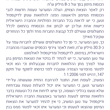
הכנסות מימון בסך של כ-8 מיליון ש"ח.
רק לאחַר הוצאת הצווים, העלה המערער טענות חדשות לגבי
הכנסותיו ממימון ולראשונה הִפנה להלוואות שנתן לדיקספול
וטען, כי יש לראוֹת בכל החברות הפולניות והחברה הישראלית
כיישות אחת ועל-כן יש לבחון את הכנסותיו בהתאם לכלל
התשלומים ששילם לכל קבוצת החברות מחד ולסך כל ההחזרים
שקיבל מאידך.
כך, טען המערער, כי סך כל התשלומים ששילם לחברות עמד על
כ-30.3 מיליון ש"ח, וזאת לאחַר צירוף הכספים שהועברו מהחברה
הישראלית, במימונו, לדיקספול ומדיקספול לאולמונט.
עוד טען המערער, כי יש להתיר לו בניכוי את הוצאות המימון בהן
עמד לצורך מתן ההלוואות לחברות שבבעלותו וכי הוא זכאי
לפטוֹר מהפרשי הצמדה שנצברו לפני כניסתו לתוקף של תיקון
147, דהיינו לפני 1.1.2006.
המשיב, לעומת זאת, התנגד להרחבת החזית שנעשתה על-ידי
המערער וטען, כי המערער אינו יכול להעלות טענות עובדתיות
שלא נטענו בהליכי השומה, כך שיש לדחות את כל הטענות בדבר
הלוואות שניתנו לטענת המערער באמצעות החברה הישראלית
ודיקספול. עוד טען המשיב, כי אין להתיר למערער את הוצאות
המימון שהוצאו לטענתו וכי המערער אינו זכאי לפטוֹר ממס בגין