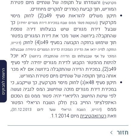
והעמדתו על תקופה של שנתיים מיום פטירת
מקרקעין)
המוריש, תוך קביעת הֶסדרים למקרים מיוחדים;
תיקון משלים להוראות סעיף 49ב(2) לחוק מיסוי
מקרקעין
כך
(המקנות פטוֹר ממס שבח במכירת דירת מגורים יחידה)
שבעל דירת מגורים שיש בבעלותו דירה נוספת
שהתקבלה בירושה אשר מכר את דירת המגורים בפטוֹר
תוך שימוש בחזקה הקבועה בסעיף 49ג(4) לחוק
(דהיינו,
החזקה לפיה יראו את הדירה הנמכרת כדירת המגורים היחידה שבבעלות
לא יוכל
המוֹכר על אף שבבעלותו גם הדירה שהתקבלה בירושה)
להינות מהפטוֹר הקבוע לדירת מגורים יחידה לפי סעיף
49ב(2), במכירת הדירה שהתקבלה בירושה אם לא מכר
הרשמה למבזקים
אותה בתוך תקופה של שנתיים מיום פטירת המוריש;
תיקון סעיף 48א(ג) לחוק מיסוי מקרקעין, כך שייקבע, כי
במכירת דירת מגורים מזכה שחישוב המס לגבּיה נעשה
לפי שיטת החישוב הליניארי יהיה פטוּר ממס גם הסכום
האינפלציוני החייב בגין חֵלק השבח הריאלי הפטוּר
ממס
,
(דהיינו, השבח הריאלי שעד ליום 31.12.2013)
וזאת
רטרואקטיבית
מיום 1.1.2014.
חזור