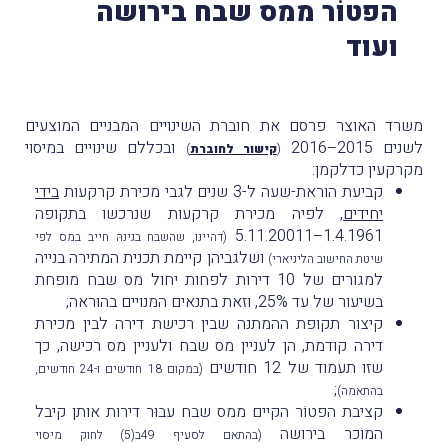
הפטוֹר ממס שבח בירושה
ועוד
משרד האוצר פרסם את חוברת השינויים המבניים המוצעים
לשנים 2015–2016
ובכללם שינויים במיסוי
(
קישור לחוברת
)
מקרקעין כדלקמן:
קביעת הוראת-שעה ל-3 שנים לגבי מכירת קרקעות
בידי
יחידים
, לפיה מכירת קרקעות שנרכשו בתקופה
1.4.1961–5.11.20011
(דהיינו, שהשבח בגינהּ חייב במס לפי
ושלגביהן קיימת תכנית המתירה בנייה
שיטת החישוב הליניארי)
למגורים של 10 דירות לפחות יחול מס שבח מופחת
בשיעור של עד 25%, וזאת בתנאים המנויים בהוראה
;
קיצור תקופת ההמתנה שבין רכישת דירה לבין מכירת
דירה קודמת, הן לעניין מס שבח ולעניין מס רכישה, כך
שזו תעמוד של 12 חודשים
(במקום 18 חודשים ו-24 חודשים,
;
בהתאמה)
קציבת הפטוֹר הקיים ממס שבח עבוּר דירות אותן קיבל
המוֹכר בירושה
(בהתאם לסעיף 49ב(5) לחוק מיסוי