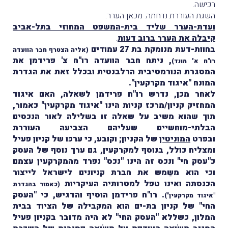
רכישה.
השגת העוררת נדחתה. מכאן הערר.
ועדת-הערר שליד בית-המשפט המחוזי בתל-אביב
קיבלה את הערר ברוב דעות
.
בחוות-דעת מנומקת בת 27 עמודים
(אליה הצטרף חבר הוועדה
, ניתח חבר הוועדה רו"ח צ' פרידמן את
רו"ח א' מונד)
המסגרת הנורמטיבית הרלבנטית ובכלל זאת את הגדרת
המונח "איגוד מקרקעין".
לאחר מכן, נדרש רו"ח פרידמן לשאלה, האם איגוד
המחזיק קניון/מרכז קניות הינו "איגוד מקרקעין" כאמור,
תוך שהוא משיב על שאלה זו בשלילה לאור הנכסים
הבלתי-מוחשיים שעליהם הצביעה העוררת
ובפרט
המוניטין
של הקניון; וקובע, כי ערכּו של קניון פעיל
ומצליח כולל, בנוסף למקרקעין, גם ערך נוסף של העסק
כ"עסק חי" ונכס זה הינו "נכס" נפרד מהמקרקעין עצמם
וכי הוא משַמש את חברת קניונים לישראל לייצור
הכנסתה ואינו טפל למטרותיה העיקריות
(כאמור בהגדרת
. רו"ח פרידמן הוסיף והדגיש, כי "העסק
"איגוד מקרקעין")
החי" של קניון בת-ים הוא המקבילה של הציוד בבית
המלון, כשללא "העסק החי" לא היה מדובר בקניון פעיל