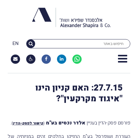
EN
27.7.15: האם קניון הינו
"איגוד מקרקעין"?
פורסם פסק-הדין בעניין
אלדר נכסים בע"מ
.
(
קישור לפסק-הדין
)
העוררת ושופרסל בע"מ החזיקו בחלקים זהים במניותיה של