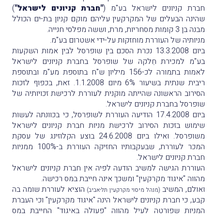
חברת קניונים לישראל בע"מ (
"חברת קניונים לישראל"
)
שהינה הבעלים של המקרקעין עליהם מוקם קניון בת-ים הכולל
מבנה בן 3 קומות מסחריות, מרת, וששה מפלסי חנייה.
מניותיה של העוררת מוחזקות על-ידי אשטרום בע"מ.
ביום 13.3.2008 נכרת הסכם בין שופרסל לבין אמות השקעות
בע"מ למכירת חֵלקהּ של שופרסל בחברת קניונים לישראל
לאמות בתמורה לכ-156 מיליון ש"ח בתוספת מע"מ ובתוספת
ריבית שנתית בשיעור 6% מיום 1.1.2008. זאת, בכפוף לזכות
הסירוב הראשונה שהייתה מוקנית לעוררת לרכישת זכויותיה של
שופרסל בחברת קניונים לישראל.
ביום 17.4.2008 הודיעה העוררת לשופרסל, כי בכוונתה לעשות
שימוש בזכות הסירוב לרכישת מניות חברת קניונים לישראל
משופרסל. ואילו ביום 24.6.2008 בוצע הקלוזינג של עסקת
המכר לעוררת, שבעקבותיו החזיקה העוררת ב-100% ממניות
חברת קניונים לישראל.
העוררת הגישה למשיב הודעה לפיה אין חברת קניונים לישראל
מהווה "איגוד מקרקעין" ומשכך אינה חייבת במס רכישה.
ואולם, המשיב
הוציא לעוררת שומה בה
(מנהל מיסוי מקרקעין תל-אביב)
קבע, כי חברת קניונים לישראל הינה "איגוד מקרקעין" וכי העברת
המניות שפורטה לעיל מהווה "פעולה באיגוד" החייבת במס