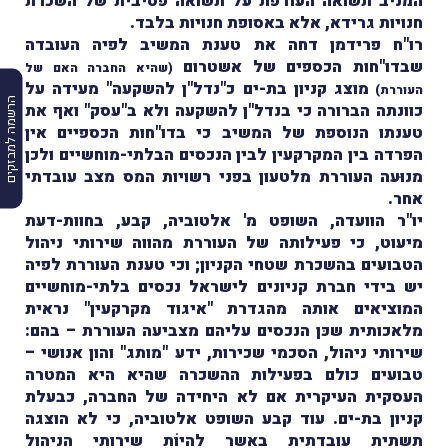
המניב תשֹואה העודפת על תשֹואה פסיבית של השכרת
חנויות גרידא, אלא באסופת חנויות בלבד.
רו"ח פרידמן דחה את טענת המשיב לפיה העובדה
שבדו"חות הכספים של אשטרום
(שהיא החברה האם של
מוצג קניון בת-ים כ"נדל"ן להשקעה" מעידה על
העוררת)
הרשמה למבזקים
כוונתה הברורה כי בנדל"ן להשקעה ולא ב"עסק" ואף את
טענתו הנוספת של המשיב כי בדו"חות הכספיים אין
הפרדה בין המקרקעין לבין הנכסים הבלתי-מוחשיים ולכן
מנוּעה העוררת מלטעון בפני רשויות המס מצב עובדתי
אחר.
יו"ר הוועדה, השופט מ' אלטוביה, קבע, בחוות-דעת
מיעוט, כי פעילותה של העוררת מהווה שירותי ניהול
הטבועים בהשכרת שטחי הקניון; וכי טענת העוררת לפיה
יש בידי חברת קניונים לישראל נכסים בלתי-מוחשיים
המוציאים אותה מהגדרת "איגוד מקרקעין" נראית
מלאכותית שכּן הנכסים עליהם מצביעה העוררת – בהם:
שירותי ניהול, הסכמי שכירות, ידע "מותג" והון אנושי –
טבועים כולם בפעילות ההשכרה שהיא היא המטרה
העסקית העיקרית אם לא היחידה של החברה, כבעלת
קניון בת-ים.
עוד קבע השופט אלטוביה, כי לא הוצגה
תשתית עובדתית באשר להיוֹת שירותי הניהול