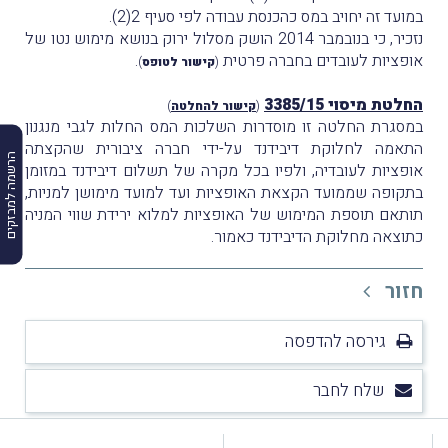
במועד זה יחויב במס כהכנסת עבודה לפי סעיף 2(2).
נזכיר, כי בנובמבר 2014 הושק מסלול ירוק בנושא מימוש נטו של
אופציות לעובדים בחברה פרטית
.
(
קישור לטופס
)
החלטת מיסוי 3385/15
(
קישור להחלטה
)
במסגרת החלטה זו מוסדרות השלכות המס החלות לגבי מנגנון
התאמה לחלוקת דיבידנד על-ידי חברה ציבורית שהקצתה
הרשמה למבזקים
אופציות לעובדיה, ולפיו בכל מקרה של תשלום דיבידנד במזומן
בתקופה שממועד הקצאת האופציות ועד למועד מימושן למניות,
תותאם תוספת המימוש של האופציות למלוא ירידת שווי המניה
כתוצאה מחלוקת הדיבידנד כאמור.
חזור
גירסה להדפסה
שלח לחבר