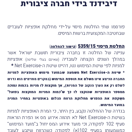
דיבידנד בידי חברה ציבורית
פורסמו שתי החלטות מיסוי על-ידי מחלקת אופציות לעובדים
שבחטיבה המקצועית ברשות המיסים.
החלטת מיסוי 5359/15
(
קישור להחלטה
)
עניינה של החלטה זו בחברה ציבורית תושבת ישראל אשר
במהלך השנים הקצתה לעובדיה
אופציות
(שאינם בעלי שליטה)
למניות לפי שיטת המימוש נטו, דהיינו שיטת ה-Net Exercise.
*
* שיטת ה-Net Exercise משמעה שבמועד מימוש האופציות למניות
החברה הניצע אינו משלם את תוספת המימוש
(במקרים מסוימים הוא נדרש
, אך מוקצות לו מניות בכמות נמוכה
לשלם רק את הערך הנקוב של המניות)
ממספר האופציות שהוקצו לו כך ש"כמות המניות המוקצות בפועל"
משַקפת את ההפרש מחלוקת הרווח הגלום באופציות במחיר המניה
במועד המימוש.
בגדרהּ של ההחלטה נקבע, בין היתר, כי המרת האופציות למניות
בשיטת ה-Net Exercise לא תהווה אירוע מס או הפרת הוראות
סעיף 102 לפקודה; וכי מועד אירוע המס יחול ב"מועד המימוש"
כמשמעותו בסעיף 102(א) לפקודה כשהרווח שינבע לעובד