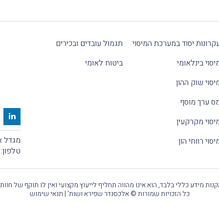
קרונות יסוד במערכת המיסוי
תגמול עובדים ובכירים
יסוי בינלאומי
ביטוח לאומי
יסוי שוק ההון
ס ערך מוסף
יסוי מקרקעין
מגדל אלקטרה
יסוי רווחי הון
טלפון:
נות מידע כללי בלבד, הוא אינו מהווה תחליף לייעוץ מקצועי ואין לו תוקף של חוות
כל הזכויות שמורות © אלכסנדר שפירא ושות' |
תנאי שימוש