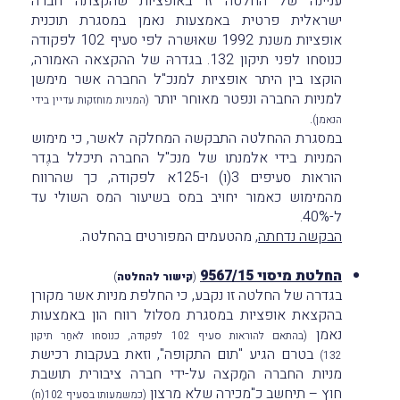
עניינה של החלטה זו באופציות שהקצתה חברה
ישראלית פרטית באמצעות נאמן במסגרת תוכנית
אופציות משנת 1992 שאוּשרה לפי סעיף 102 לפקודה
כנוסחו לפני תיקון 132. בגדרהּ של ההקצאה האמורה,
הוקצו בין היתר אופציות למנכ"ל החברה אשר מימשן
למניות החברה ונפטר מאוחר יותר
(המניות מוחזקות עדיין בידי
.
הנאמן)
במסגרת ההחלטה התבקשה המחלקה לאשר, כי מימוש
המניות בידי אלמנתו של מנכ"ל החברה תיכלל בגֶדר
הוראות סעיפים 3(ו) ו-125א לפקודה, כך שהרווח
מהמימוש כאמור יחויב במס בשיעור המס השולי עד
ל-40%.
הבקשה נדחתה
, מהטעמים המפורטים בהחלטה.
החלטת מיסוי 9567/15
(
קישור להחלטה
)
בגדרה של החלטה זו נקבע, כי החלפת מניות אשר מקורן
בהקצאת אופציות במסגרת מסלול רווח הון באמצעות
נאמן
(בהתאם להוראות סעיף 102 לפקודה, כנוסחו לאחַר תיקון
בטרם הגיע "תום התקופה", וזאת בעקבות רכישת
132)
מניות החברה המַקצה על-ידי חברה ציבורית תושבת
חוץ
– תיחשב כ"מכירה שלא מרצון
(כמשמעותו בסעיף 102(ח)