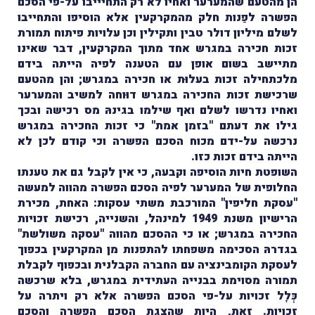
הן מהטעם שהמערער ואחיו לא רק התחיייבו על-פי הסכם
הפשרה לפַנות חלק מהמקרקעין אלא הוסיפו והתחייבו
לשלם מיליון דולר טבין ותקילין וכן עלויות פיתוח תמורת
זכות חכירה במגרש אחד מתוך המקרקעין, דבר שאינו
מתיישב בשום אופן עם הטענה לפיה הייתה בידם
מלכתחילה זכות בעלוּת או חכירה במגרש; והן מהטעם
שרכישת זכות החכירה במגרש דוּוחה למשיב והמערער
ואחיו נדרשו לשלם ואף שילמו בגינהּ מס רכישה ובכך
גילו את דעתם "בזמן אמת" כי זכות החכירה במגרש
נרכשה על-ידם מכוח הסכם הפשרה וכי קודם לכן לא
הייתה בידם זכות כזו.
השופטת חיות הוסיפה וקבעה, כי אין לקבל גם את טענתו
החלופית של המערער לפיה הסכם הפשרה מהווה למעשה
"עסקת חליפין" המורכבת משתי עסקות: האחת, מכירת
הרישיון משנת 1949 למינהל, והשנייה, רכישת זכויות
החכירה במגרש; או כי ההסכם מהווה "עסקה משולשת"
בגדרהּ הסכימה משפחתו להתפנות מן המקרקעין בכפוך
לעסקת הקומבינציה עם החברה הקבלנית ובכפוף לקבלת
תמורה מסוימת בבנייה העתידית במגרש, בלא שרכשה
כְּלָל זכויות על-פי הסכם הפשרה אלא רק ויתרה על
זכויות. זאת, היות שהצגת הסכם הפשרה והסכם