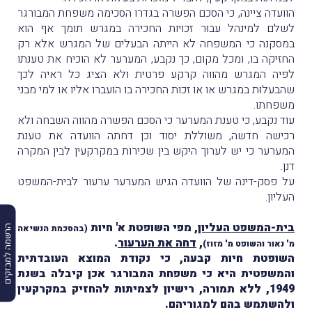
הוועדה ציינה, כי הסכם הפשרה בגדרו הסכימה משפחת המבורגר
לשלם למינהל עבוּר זכויות החכירה במגרש תומך אף הוא
במסקנה כי המשפחה לא הייתה הבעלים של המגרש אלא רק
החזיקה בו, ומכל מקום, כך נקבע, המערער לא הוכיח את טענתו
לפיה המגרש מהווה קרקע פרטית ולא הציג כל ראיה לכך
שהבעלוּת במגרש או או זכות החכירה בו הועברו אליו או למי מבני
משפחתו.
עוד נקבע, כי טענת המערער כי הסכם הפשרה מהווה השבחה ולא
רכישה חדשה, משוללת יסוד וכן דחתה הוועדה את טענת
המערער כי יש לערוך היקש בין שכירות במקרקעין לבין המקרה
דנן.
על פסק-דינה של הוועדה הגיש המערער ערעור לבית-המשפט
העליון.
בית-המשפט העליון
, מפי השופטת א' חיות
(בהסכמת הנשיאה
הרשמה למבזקים
,
דחה את הערעור
.
מ' נאור והשופט מ' מזוז)
השופטת חיות קבעה, כי נקודת המוצא העובדתית
והמשפטית היא כי משפחת המבורגר אכן קיבלה בשנת
1949, ללא תמורה, רישיון לצמיתות להחזיק במקרקעין
ולהשתמש בהם למגוריהם.