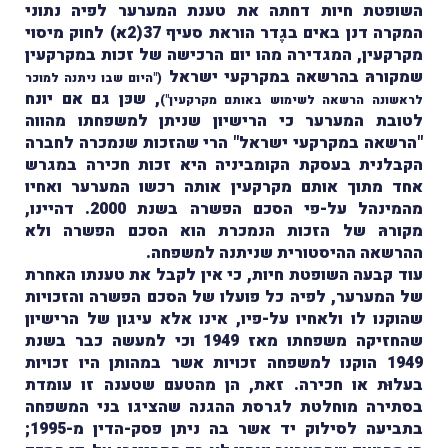
השופטת חיות דחתה את טענת המערער לפיה נתוני
המקרה דנן באים בגֶדר הוראת סעיף 37(2א) לחוק מיסוי
מקרקעין, המגדירה מהו יום הרכישה של זכות במקרקעין
שמקורהּ בהרשאה במקרקעי ישראל
("היום שבו ניתנה למוכר
, שכּן גם אם יונח
לראשונה הרשאה לשימוש באותם מקרקעין")
לטובת המערער כי הרישיון שניתן למשפחתו מהווה
"הרשאה במקרקעי ישראל" הרי שהזכות שנמכרה לחברה
הקבלנית בעסקת הקומביניה היא זכות חכירה במגרש
אחד מתוך אותם מקרקעין אותה רכשו המערער ואחיו
מהמינהל על-פי הסכם הפשרה בשנת 2000. דהיינו,
מקורהּ של הזכות הנמכרת הוא הסכם הפשרה ולא
ההרשאה ההיסטורית שניתנה למשפחה.
עוד קבעה השופטת חיות, כי אין לקבל את טענתו האחרת
של המערער, לפיה כל פועלו של הסכם הפשרה והזכויות
שהוקנו לו ולאחיו על-פיו, אינו אלא עיגון של הרישיון
שהחזיקה משפחתו מאז 1949 וכי למעשה כבר בשנת
1949 הוקנו למשפחה זכויות אשר במהותן היו זכויות
בעלוּת או חכירה. זאת, הן מהטעם שטענה זו עומדת
בסתירה מוחלטת לגרסת ההגנה שהציגו בני המשפחה
בתביעה לסילוק יד אשר בה ניתן פסק-הדין מ-1995;