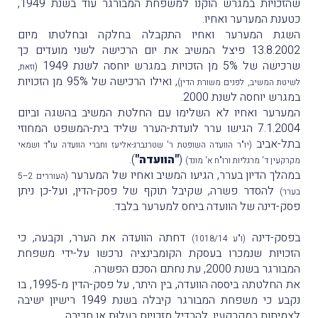
שהזכויות במגרש הוקנו למשפחת המבורגר עוד בשנת 1949,
כטענת המערער ואחיו.
השגת המערער ואחיו התקבלה בחלקה ובחלטתו מיום
13.8.2002 פיצל המשיב את יום הרכישה לשני מועדים כך
שרכישה של 5% מן הזכויות במגרש יוחסה לשנת 1949
(וזאת,
, ואילו הרכישה של 95% מן הזכויות
לשיטת המשיב, לפנים משורת הדין)
במגרש יוחסה לשנת 2000.
המערער ואחיו לא השלימו עם החלטת המשיב בהשגה וביום
7.1.2004 הגישו ערר לועדת-הערר שליד בית-המשפט המחוזי
בתל-אביב
(יו"ר הוועדה השופטת ר' שטרנברג-אליעז וחברי הוועדה עו"ד ושמאי
(
"הוועדה"
).
מקרקעין ד' מרגליות ורו"ח א' מונד)
במהלך הדיון בערר, הגיעו המשיב ואחיו של המערער
(העוררים 2–5
להסדר פשרה, שקיבל תוקף של פסק-הדין, ועל-כן ניתן
בערר)
פסק-דינה של הוועדה ביחס למערער בלבד.
בפסק-דינה
דחתה הוועדה את הערר, וקבעה, כי
(ו"ע 1018/14)
הזכויות שנמכרו בעסקת הקומבינציה נרכשו על-ידי משפחת
המבורגר בשנת 2000, עת נחתם הסכם הפשרה.
את החלטתה ביססה הוועדה, בין היתר, על פסק-הדין מ-1995, בו
נקבע כי משפחת המבורגר קיבלה בשנת 1949 רישיון ישיבה
לצמיתות במקרקעין, להבדיל מזכויות בעלוּת או חכירה.