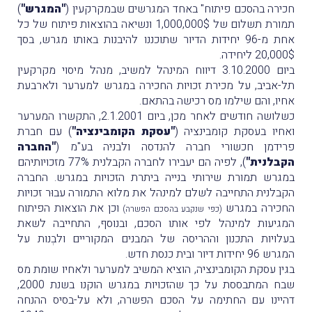
חכירה בהסכם פיתוח" באחד המגרשים שבמקרקעין (
"המגרש"
)
תמורת תשלום של 1,000,000$ ונשיאה בהוצאות פיתוח של כל
אחת מ-96 יחידות הדיור שתוכננו להיבנות באותו מגרש, בסך
20,000$ ליחידה.
ביום 3.10.2000 דיווח המינהל למשיב, מנהל מיסוי מקרקעין
תל-אביב, על מכירת זכויות החכירה במגרש למערער ולארבעת
אחיו, והם שילמו מס רכישה בהתאם.
כשלושה חודשים לאחר מכן, ביום 2.1.2001, התקשרו המערער
ואחיו בעסקת קומבינציה (
"עסקת הקומבינציה"
) עם חברת
פרידמן חכשורי חברה להנדסה ולבניה בע"מ (
"החברה
הקבלנית"
), לפיה הם יעבירו לחברה הקבלנית 77% מזכויותיהם
במגרש תמורת שירותי בנייה ביתרת הזכויות במגרש. החברה
הקבלנית התחייבה לשלם למינהל את מלוא התמורה עבוּר זכויות
החכירה במגרש
וכן את הוצאות הפיתוח
(כפי שנקבע בהסכם הפשרה)
המגיעות למינהל לפי אותו הסכם, ובנוסף, התחייבה לשאת
בעלויות התכנון וההריסה של המבנים המקוריים ולבְנות על
המגרש 96 יחידות דיור ובית כנסת חדש.
בגין עסקת הקומבינציה, הוציא המשיב למערער ולאחיו שומת מס
שבח המתבססת על כך שהזכויות במגרש הוקנו בשנת 2000,
דהיינו עם החתימה על הסכם הפשרה, ולא על-בסיס ההנחה