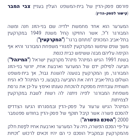
פורסם פסק-הדין של בית-המשפט העלין בעניין
צבי המבר
.
(
קישור לפסק-הדין
)
המערער הוא אחד מחמשת ילדיה שם בני-הזוג חנה ומשה
המבורגר ז"ל, אשר החזיקו הָחל משנת 1949 במקרקעין
בתל-אביב המכוּנים "מתחם ברגר" (
"המקרקעין"
).
משך שנים שימשו המקרקעין למגורי משפחת המבורגר והיא אף
הקימה עליהם מבנה ששימש כבית כנסת.
בשנת 1991 הגיש המינהל מינהל מקרקעין ישראל (
"המינהל"
)
תביעה לסילוק ידם של המערער וארבעת אחיו, יורשי בני-הזוג
המבורגר, מן המקרקעין בטענה להשגת גבול, אך בית-משפט
השלום בתל-אביב דחה את התביעה בקובעו, כי המינהל לא הניח
תשתית עובדתית מספקת להוכחת טענתו ואימץ על-כן את גרסת
משפחת המבורגר לפיה ניתנה לה רשות לשבת במקרקעין
לצמיתות.
המינהל הגיש ערעור על פסק-הדין ובמסגרתו הגיעו הצדדים
להסכם פשרה אשר קיבל תוקף של פסק-הדין בחודש ספטמבר
2000 (
"הסכם הפשרה"
)
.
על-פי הסכם הפשרה, היה על המערער וארבעת אחיו לפַנות חלק
מהמקרקעין ובמקביל הוסכם כי הם יהיו זכאים לרכוֹש "זכויות