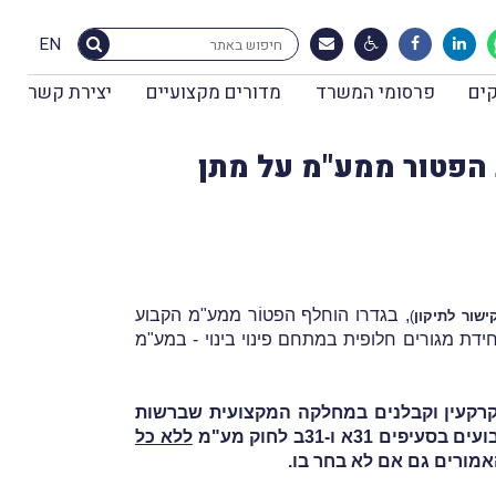
EN
ים
פרסומי המשרד
מדורים מקצועיים
יצירת קשר
47 לחוק מע"מ (החלפת הפטור ממע"מ על מתן
, בגדרו ה
וחלף הפטוֹר ממע"מ
הקבוע
ישור לתיקון
)
תחמי פינוי בינוי ולגבי מכירת זכות ביחידת מגורים חלופית במתחם פינוי בינוי - במע"מ
קרקעין וקבלנים במחלקה המקצועית שברשות
 ו-31ב לחוק מע"מ
ללא כל
האמורים גם אם לא בחר בו.