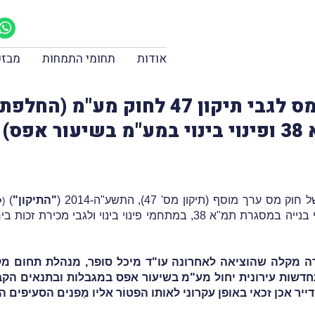
אודות
תחומי התמחות
מבזק
הבהרה מקלה של רשויות המס לגבי תיקון 
ס)
חוק מס ערך מוסף (תיקון מס' 47), התשע"ה-2014 (
"התיקון"
)
(
ק
בסעיפים 31א ו-31ב לחוק מע"מ לגבי מתן שירותי בנייה במסגרת תמ"א 38, במ
 מקלה שהוציאה לאחרונה עו"ד מיכל סופר, מנהלת תחום מ
ות עירונית יחול מע"מ בשיעור אפס במגבלות ובתנאים הקבועים בסעיפים 31א
יר אכן זכאי באופן עקרוני לאותו הפטוֹר אליו מַפנים הסעיפים 