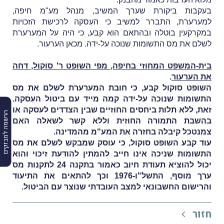
בעקבות ביקורת שערך המשיב, מנהל מע"מ חיפה,
למערערת, התברר למשיב כי העִסקה לרכישת הזכויות
במקרקעין בוטלה ובהתאם הוא קבע, כי היה על המערערת
לשלם את מס התשומות שנוכה על-ידה. מכאן הערעור.
בית-המשפט המחוזי בחיפה, מפי השופט ר' סוקול, דחה
את הערעור
.
השופט סוקול קבע, כי חובת המערערת לשלם את מס
התשומות שנוכה על-ידה קמה מייד עם ביטול העִסקה.
זאת, ללא תלות ביחסים החוזיים שבין הצדדים לעסקה או
הרשמה למבזקים
בהשבת התמורה החוזית וללא קשר לשאלה האם
צמנטכל קיבלה בחזרה את המע"מ מהמדינה.
עוד קבע השופט סוקול, כי עוסק שמבקש לשלם את מס
התשומות שניכה אינו חייב להמתין להודעת זיכוי והוא
יכול להוציא תעודת חיוב כאמור בתקנה 24 לתקנות מס
ערך מוסף, התשל"ו-1976 וכך להתאים את התיעוד
והרישום החשבונאי למצב העובדתי שנוצר עם הביטול.
חזור