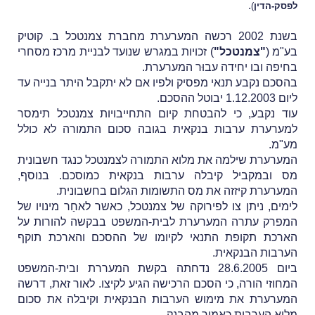
.
לפסק-הדין
)
בשנת 2002 רכשה המערערת מחברת צמנטכל ב. קוטיק
בע"מ (
"צמנטכל"
) זכויות במגרש שנועד לבניית מרכז מסחרי
בחיפה ובו יחידה עבוּר המערערת.
בהסכם נקבע תנאי מפסיק ולפיו אם לא יתקבל היתר בנייה עד
ליום 1.12.2003 יבוטל ההסכם.
עוד נקבע, כי להבטחת קיום התחייבויות צמנטכל תימסר
למערערת ערבות בנקאית בגובה סכום התמורה לא כולל
מע"מ.
המערערת שילמה את מלוא התמורה לצמנטכל כנגד חשבונית
מס ובמקביל קיבלה ערבות בנקאית כמוסכם. בנוסף,
המערערת קיזזה את מס התשומות הגלום בחשבונית.
לימים, ניתן צו לפירוקה של צמנטכל, כאשר לאחַר מינויו של
המפרק עתרה המערערת לבית-המשפט בבקשה להורות על
הארכת תקופת התנאי לקיומו של ההסכם והארכת תוקף
הערבות הבנקאית.
ביום 28.6.2005 נדחתה בקשת המעררת ובית-המשפט
המחוזי הורה, כי הסכם הרכישה הגיע לקיצו. לאור זאת, דרשה
המערערת את מימוש הערבות הבנקאית וקיבלה את סכום
מלוא הערבות כאמור מהבנק.