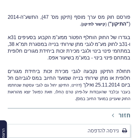
פורסם חוק מס ערך מוסף (תיקון מס' 47), התשע"ה-2014
(
"התיקון"
)
.
(
קישור לתיקון
)
בגדרו של החוק הוחלף הפטוֹר ממע"מ
הקבוע בסעיפים 31א
ו-31ב לחוק מע"מ לגבי מתן שירותי בנייה במסגרת תמ"א 38,
במתחמי פינוי בינוי ולגבי מכירת זכות ביחידת מגורים חלופית
במתחם פינוי בינוי - במע"מ בשיעור אפס.
תחולת התיקון נקבעה לגבי מכירת זכות ביחידת מגורים
חלופית או מתן שירותי בנייה שמועד החיוב במס לגביהם חל
ביום 25.11.2014 ואילך
(דהיינו, התיקון יחול גם לגבי עסקות שנחתמו
בעבר ובלבד שהעבודות על-פיהן טרם הֵחלו, וזאת כפועל יוצא מהוראות
.
החוק שעניינן במועד החיוב במס)
חזור
גירסה להדפסה