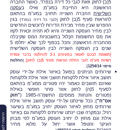
5(ב) לחוק וזאת לגבי כל דירה בנפרד, כאשר החברה
הראשונה היא החייבת במע"מ; ואילו ב
עסקה
השלישית
החברה השנייה תחויב במע"מ בהתאם
להוראות סעיף 5(ב) לחוק
בגין
(לגבי כל דירה בנפרד)
ההפרש שבין מחיר מכירת הדירות לרוכשים החדשים
לבין מחיר העִסקה השנייה והיא לא תהיה זכאית לקזז
את מס התשומות הכָּלול בחשבוניות המס שקיבלה
מהחברה הראשונה; והכל בכפוף לכך שלא יחלפו 5
שנים בין העִסקה השנייה לבין העִסקה השלישית
[תשומת לבכם לאמוּר בסעיפים 3-1 להחלטה בדבר עמדת
רשויות מע"מ לגבי החלת הוראות סעיף 5(ב) לחוק]
(
החלטת
;
מיסוי 1254/14
)
שירותים הניתנים בפועל באיזור אילת על-ידי עוסק
תושב איזור אילת ללקוחות תושבי אזור אילת וללקוחות
שאינם תושבים כאמור יהיו פטוּרים ממע"מ בהתאם
לסעיף 5(ה) לחוק אזור סחר חופשי באילת
(פטורים והנחות ממסים) התשמ"ה-1985 (
"חוק
אס"ח"
); ככל שיינתנו על-ידי עוסק תושב איזור אילת
שירותים מחוץ לאיזור העוסק יחויב במע"מ בשיעור
רגיל; ובמקרה שבו יינתנו שירותים ללקוחות גם באיזור
הרשמה למבזקים
אילת וגם מחוץ לו יחויב העוסק במע"מ לפי מבחן
העיקר והטפל אשר יחול על מלוא מחיר
השירות
;