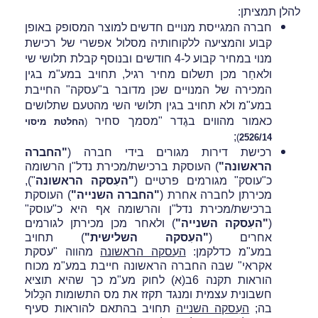
להלן תמציתן:
חברה המגייסת מנויים חדשים למוצר המסופק באופן
קבוע והמציעה ללקוחותיה מסלול אפשרי של רכישת
מנוי במחיר קבוע ל-4 חודשים ובנוסף קבלת תלושי שי
ולאחַר מכן תשלום מחיר רגיל, תחויב במע"מ בגין
המכירה של המנויים שכּן מדובר ב"עסקה" החייבת
במע"מ ולא תחויב בגין תלושי השי מהטעם שתלושים
כאמור מהווים בגֶדר "מסמך סחיר
(
החלטת מיסוי
;
)
2526/14
רכישת דירות מגורים בידי חברה (
"החברה
הראשונה"
) העוסקת ברכישת/מכירת נדל"ן הרשומה
כ"עוסק" מגורמים פרטיים (
"העִסקה הראשונה
"),
מכירתן לחברה אחרת (
"החברה השנייה"
) העוסקת
ברכישת/מכירת נדל"ן והרשומה אף היא כ"עוסק"
(
"העִסקה השנייה"
) ולאחר מכן מכירתן לגורמים
אחרים (
"העִסקה השלישית"
) תחויב
במע"מ כדלקמן:
העִסקה הראשונה
מהווה "עסקת
אקראי" שבּה החברה הראשונה חייבת במע"מ מכוח
הוראות תקנה 6ב(א) לחוק מע"מ כך שהיא תוציא
חשבונית עצמית ומנגד תקזז את מס התשומות הכָּלול
בה;
העִסקה השנייה
תחויב בהתאם להוראות סעיף