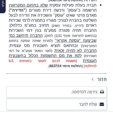
(
החלטת מיסוי 4587/14
)
חברה בעלת פעילות עסקית
שלא בתחום המקרקעין
הרשומה כ"עוסק" ורכשה דירת מגורים (
"הדירה"
)
מאדם פרטי שאינו "עוסק" והשכירה את הדירה לבעל
הַשליטה בחברה לצורכי מגוריו בתמורה לדמי שכירות
ראויים
תחויב במע"מ כדלהלן:
(דהיינו, במחיר השוק)
החברה תהיה פטורה ממע"מ בגין דמי השכירות
;
החברה תיחשב כמי
(בהתאם להוראות סעיף 31(1) לחוק)
שביצעה "עסקת אקראי"
(למרות שאינה עוסקת בתחום
ובהתאם תוציא חשבונית מס עצמית;
המקרקעין!)
החברה לא תהיה זכאית
(לאור הפטוֹר ממע"מ על דמי
לקזז את מס התשומות הכָּלול
בחשבונית
השכירות)
העצמית
[תשומת לבכם לאמוּר בסעיפים 6-5
.
להחלטה]
(
החלטת מיסוי 6637/14
)
חזור
גירסה להדפסה
שלח לחבר