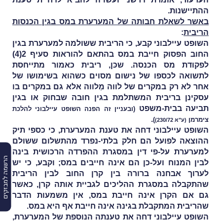
ההתיישנות.
באשר לשאלת חבותה של המערערת במס בגין הכנסות
הריבית
:
השופט עיילבוני קבע, כי הריבית ששולמה למערערת בגין
החוב הפסוק חייבת במס בהתאם להוראות סעיף 2(4)
לפקודת מס הכנסה. שכּן, ריבית כאמור מתייחסת
לתשואה לכספו של נישום מסוים כשהוא בשימושו של
אחר לא רק במקרים של לֹווה מַלווה אלא גם במקרים בו
עסקינן בריבית המשתלמת בגין חובה שבחוק או בגין
תביעה בבית-משפט
(ובעניין זה הפנה השופט עיילבוני להלכת
.
צימרמן
)
(ע"א 230/72)
השופט עיילבוני דחה את טענת המערערת, כי כספי תיק
ההוצאה לפועל הם חלק בלתי-נפרד מהתשלום ששולם
למערערת על-פי דין במסגרת ההפרדה הרכושית בינה
הרשמה למבזקים
לבין המנוח ועל-כן הם אינה חייבים במס; וקבע, כי יש
לערוך אבחנה ברורה בין קרן החוב לבין הריבית
שהתקבלה במסגרת ההליכים לגביית אותה קרן, כאשר
גם אם הקרן אינה חייבת במס, אין משמעות הדבר
שהריבית המתקבלת בגינהּ אינה חייבת אף היא במס.
השופט עיילבוני דחה את טענתה הנוספת של המערערת,