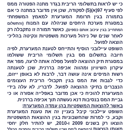
כי יש לראות בתשלומי הריבית בגֶדר מתנה הפטורה ממס
לפי סעיף 97(א)(5) לפקודה, שכּן אין מדובר במתנה כי אם
בתמורה בגין תרומת המערערת למאמץ המשפחתי
במסגרת מערכת היחסים שניהלה עם המנוח
(והתשלום
, כאשר תמורה זו נתקבלה רק
המתחייב בגין עיכוב אותם כספים)
לאחַר שנים של ניהול מערכות משפטיות ונקיטה בהליכי
הוצאה לפועל.
השופט עיילובני הוסיף והתייחס לטענת המערערת, לפיה
חיובה בתשלום מס בגין תשלומי הריבית ששולמו
במסגרת תיק ההוצאה לפועל מַפלה אותה לרעה, מפר את
עיקרון השיוויון ומהווה אכיפה בררנית, שכן לטענתה
רשות המיסים אינה עושה דבר, לרבות לא באופן ייזום,
כדי לגְבות את המס בגין תקבולי הריבית העצומים
הנצברים בתיקי ההוצאה לפועל. לדבריו, לא עלה בידי
המערערת להוכיח כי אכן מדובר באפלייה אסורה או כי
גביית המס בנסיבות דנא נעשתה תוך אכיפה בררנית.
באשר להוצאות המשפטיות בהן עמדה המערערת
:
השופט עיילבוני קיבל בעניין זה את טענת המערערת
וקבע, כי למרוֹת שהחשבוניות בגין ההוצאות המשפטיות
הוצאו רק בשנים 2009 ו-2010, יש להתיר חלק יחסי
מאותן הוצאות
(בהתאם ליחס שבין תשלומי הריבית והסכום הכולל