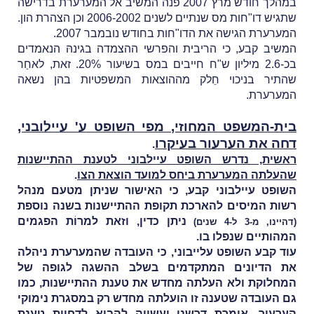
במהלך חודש מרץ 2007 פנה המשיב אל המערערת בדרישה
שתגיש דו"חות מס שנתיים לשנים 2006-2002 וכן הצהרת הון.
המערערת הגישה את הדו"חות בחודש נובמבר 2007.
המשיב קבע, כי הריבית והפרשי ההצמדה בגינהּ הנאמדים
בכ-2.6 מיליון ש"ח חייבים במס בשיעור 20%. זאת, לאחַר
שהתיר בניכוי חֵלק מההוצאות המשפטיות בהן נשאה
המערערת.
בית-המשפט המחוזי, מפי השופט ע' עיילובני,
דחה את הערעור בעיקרו
.
ראשית, נדרש השופט עיילבוני לטענת ההתיישנות
שהעלתה המערערת ביחס למועד הוצאת הצו
.
השופט עיילבוני קבע, כי האישור שניתן מטעם מנהל
רשות המיסים להארכת תקופת ההתיישנות בשנה נוספת
ניתן כדין, וזאת למרוֹת הפגמים
(דהיינו, מ-3 ל-4 שנים)
המהותיים שנפלו בו.
עוד קבע השופט עלייבוני, כי העובדה שהמערערת ניהלה
את הדיונים המתקדמים בשלב ההשגה לגופה של
המחלוקת ולא העלתה מחדש את טענת ההתיישנות, כמו
גם העובדה שטענה זו הועלתה מחדש רק במסגרת נימוקי
הערעור, אומרת דרשני ועשויה להביא לדחיית טענת