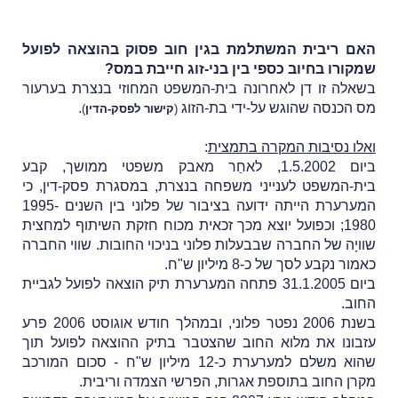
האם ריבית המשתלמת בגין חוב פסוק בהוצאה לפועל
שמקורו בחיוב כספי בין בני-זוג חייבת במס?
בשאלה זו דן לאחרונה בית-המשפט המחוזי בנצרת בערעור
מס הכנסה שהוגש על-ידי בת-הזוג
.
(
קישור לפסק-הדין
)
ואלו נסיבות המקרה בתמצית
:
ביום 1.5.2002, לאחַר מאבק משפטי ממושך, קבע
בית-המשפט לענייני משפחה בנצרת, במסגרת פסק-דין, כי
המערערת הייתה ידועה בציבור של פלוני בין השנים 1995-
1980; וכפועל יוצא מכך זכאית מכוח חזקת השיתוף למחצית
שוויָה של החברה שבבעלות פלוני בניכוי החובות. שווי החברה
כאמור נקבע לסך של כ-8 מיליון ש"ח.
ביום 31.1.2005 פתחה המערערת תיק הוצאה לפועל לגביית
החוב.
בשנת 2006 נפטר פלוני, ובמהלך חודש אוגוסט 2006 פרע
עזבונו את מלוא החוב שהצטבר בתיק ההוצאה לפועל תוך
שהוא משלם למערערת כ-12 מיליון ש"ח - סכום המורכב
מקרן החוב בתוספת אגרות, הפרשי הצמדה וריבית.