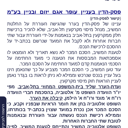
פסק-הדין בעניין עופר אגם יזום ובניין בע"מ
(
קישור לפסק-הדין
)
עניינו של פסק-הדין בערר שהגישה העוררת על החלטת
המשיב, מנהל מיסוי מקרקעין תל-אביב, שלא להכיר ברכישת
חלק ממקרקעין בתל-אביב בנאמנות על-ידי העוררת עבוּר שתי
חברות אחרות ולא לקבל את המועד שנרשם בכתב-יד על
ההסכם לרכישת הנכס.
לטענת המשיב, הסכם המכר לא נשא תאריך ולא הומצאו לו
אסמכתאות המבססות את הטענה כי מועד החתימה על
הסכמי הנאמנות קָדם למועד החתימה על הסכם המכר.
עוד טען המשיב, כי הסכם המכר מצביע על כך שהנאמן הינו
בעל עניין בנכס שנרכש וממילא לא ניתן לראוֹת בו בגֶדר נאמן
לעניין הוראות חוק מיסוי מקרקעין.
ועדת-הערר שליד בית-המשפט המחוזי בתל-אביב
, מפי
יו"ר הוועדה השופט מ' אלטוביה, בהסכמת חברי הוועדה
רו"ח א' מונד ורו"ח א' הילמן,
קיבלה את הערר
.
השופט אלטוביה בּחן את חומר הראיות שבפניו וקבע, כי
הרשמה למבזקים
הסכם המכר אכן נכרת במועד שצוין בכתב-יד בכותרתו,
וממילא רכישת הנכס נעשתה עבוּר העוררת ובנאמנות
לטובת שתי החברות האחרות.
השופט אלטוביה המשיך והתייחס לטענת המשיב, לפיה