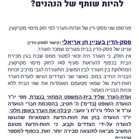
להיות שותף של הנהנים?
פורסמו שני פסקי-דין של ועדות-הערר לפי חוק מיסוי מקרקעין.
פסק-הדין בעניין חן אריאלי
(
קישור לפסק-הדין
)
עניינו של פסק-הדין בבית מגורים שמכר העורר.
אין חולק, כי העורר היה זכאי לפטוֹר ממס שבח בגין מכירת
הבית בכפוף להוראות סעיף 49ז לחוק מיסוי מקרקעין.
המחלוקת בין העורר לבין המשיב התעוררה לגבי מַרכיב זכויות
הבנייה החייב במס, כאשר שני הצדדים הגישו לועדת-הערר
חוות-דעת של שמאי מטעמם האומדות את שווי הבית ללא
זכויות הבנייה כאמור.
ועדת-הערר שליד בית-המשפט המחוזי בנצרת
, מפי יו"ר
הוועדה השופט (בדימ') ה' חטיב, בהסכמת חברי הוועדה
עו"ד א' הללי ורו"ח נ' זועבי,
קיבלה את הערר באופן חלקי
.
יו"ר הוועדה בָּחן את חוות-הדעת השמאיות שהוגשו
לוועדה על-ידי הצדדים וקבע, כי חוות-הדעת מטעם
המשיב מביאה לתוצאה סבירה יותר. זאת, בכפוף למספר
שינויים.