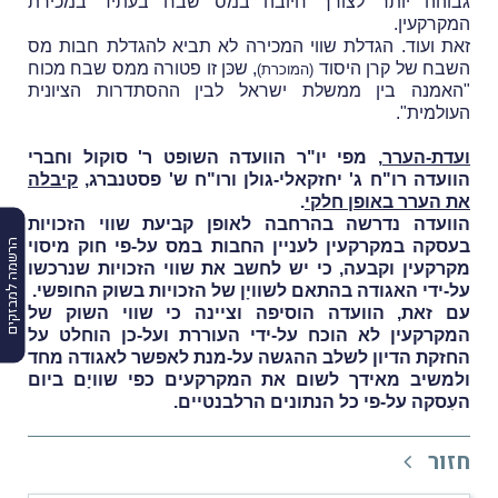
גבוהה יותר לצורך חיובה במס שבח בעתיד במכירת
המקרקעין.
זאת ועוד. הגדלת שווי המכירה לא תביא להגדלת חבות מס
השבח של קרן היסוד
, שכּן זו פטורה ממס שבח מכוח
(המוכרת)
"האמנה בין ממשלת ישראל לבין ההסתדרות הציונית
העולמית".
ועדת-הערר
, מפי יו"ר הוועדה השופט ר' סוקול וחברי
הוועדה רו"ח ג' יחזקאלי-גולן ורו"ח ש' פסטנברג,
קיבלה
את הערר באופן חלקי
.
הוועדה נדרשה בהרחבה לאופן קביעת שווי הזכויות
הרשמה למבזקים
בעסקה במקרקעין לעניין החבות במס על-פי חוק מיסוי
מקרקעין וקבעה, כי יש לחשב את שווי הזכויות שנרכשו
על-ידי האגודה בהתאם לשוויָן של הזכויות בשוק החופשי.
עם זאת, הוועדה הוסיפה וציינה כי שווי השוק של
המקרקעין לא הוכח על-ידי העוררת ועל-כן הוחלט על
החזקת הדיון לשלב ההגשה על-מנת לאפשר לאגודה מחד
ולמשיב מאידך לשום את המקרקעים כפי שוויָם ביום
העִסקה על-פי כל הנתונים הרלבנטיים.
חזור