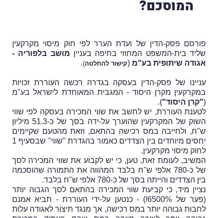
המוסכם?
פורסם פסק-הדין של ועדת הערר לפי חוק מיסוי מקרקעין
שליד בית-המשפט המחוזי בחיפה בעניין
מושב בלפוריה -
אגודה שיתופית בע"מ
(
.
קישור להחלטה
)
עניינו של פסק-הדין בעסקה בגדרהּ רכשה העוררת זכויות
במקרקעין מקרן היסוד - המגבית המאוחדת לישראל בע"מ
(
"קרן היסוד"
).
לטענת העוררת, יש לחשב את שווי המכירה בעסקה לפי שווי
השוק של המקרקעין שהוערך על-ידה בסך של כ-51.3 מיליון
ש"ח, ולחייבהּ במס רכישה בהתאם, וזאת מהטעם שקיימים
יחסים מיוחדים בין הצדדים כאמור בהגדרת "שווי" שבסעיף 1
לחוק מיסוי מקרקעין.
המשיב, לעומת זאת, טען, כי יש לקבוֹע את שווי המכירה לסך
של כ-780 אלפי ש"ח בלבד המהווה את התמורה שהוסכמה
בין הצדדים והייתה בסך של כ-780 אלפי ש"ח בלבד.
נציין מיד, כי קביעת
שווי המכירה בהתאם לסך הגבוה יותר
(פער של 6500%!) - כנטען על-ידי העוררת - תביא אמנם
לחבות גבוהה יותר במס רכישה, אך מנגד תיצוֹר לאגודה עלות