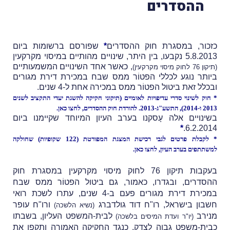
ההסדרים
כזכור,
במסגרת חוק ההסדרים
*
שפורסם ברשומות ביום
5.8.2013 נקבעו, בין היתר, שינויים מהותיים במיסוי מקרקעין
, כאשר אחד השינויים המשמעותיים
(תיקון 76 לחוק מיסוי מקרקעין)
ביותר נוגע לכללי הפטוֹר ממס שבח במכירת דירת מגורים
ובכלל זאת ביטול הפטוֹר ממס במכירה אחת ל-4 שנים.
* חוק לשינוי סדרי עדיפויות לאומיים (תיקוני חקיקה להשגת יעדי התקציב לשנים
2013 ו-2014), התשע"ג-2013.
להורדת חוק ההסדרים,
לחצו כאן
.
בשינויים אלה עָסקנו בערב העיון המיוחד שקיימנו ביום
*
6.2.2014.
* לקבלת פרטים לגבי רכישת המצגת המפורטת (122 שקופיות) שחולקה
למשתתפים בערב העיון,
לחצו כאן
.
בעקבות תיקון 76 לחוק מיסוי מקרקעין במסגרת חוק
ההסדרים, ובגדרו, כאמור, גם ביטול הפטוֹר ממס שבח
במכירת דירת מגורים פעם ב-4 שנים, עתרו לשכת רואי
חשבון בישראל, רו"ח דוד גולדברג
ורו"ח עופר
(נשיא הלשכה)
מנירב
לבית-המשפט העליון, בשבתו
(יו"ר ועדת המיסים בלשכה)
כבית-משפט גבוה לצדק, כנגד החקיקה האמורה ותקפו את