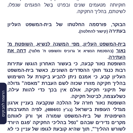
חוקיותה מטעמים שונים ובפרט בְּשל הפגמים שנפלו,
לשיטתם, בהליך החקיקה.
הבוקר, פורסמה החלטתו של בית-המשפט העליון
בעתירה
.
(
קישור להחלטה
)
בית-המשפט העליון, מפי המשנָה לנשיא, השופטת מ'
נאור
,
דחה את
(בהסכמת הנשיא א' גרוניס והשופט ח' מלצר)
העתירה
.
השופטת נאור קבעה, כי בעשור האחרון הוגשו עתירות
רבות כנגד חוקי ההסדרים השונים, כאשר בית-המשפט
העליון קבע, כי אמנם ניתן להביע ביקורת על השימוש
בהליך חקיקה מזורז שכזה לשם העברת "מאסה" גדולה
של תיקוני חקיקה, אולם אין בכך כדי להוות עילה,
הרשמה למבזקים
כשלעצמה, לביטול חקיקה.
השופטת נאור חזרה על ההלכה שנקבעה בעניין ארגון
מגדלי העופות בישראל
, לפיה התערבותו
(בג"ץ 4884/03)
השיפוטית של בית-המשפט שמורה אך ורק לאותם
מקרים נדירים שבהם "נפל בהליכי החקיקה 'פגם היורד
לשורש ההליך'", תוך שהיא קובעת לגופו של עניין כי לא