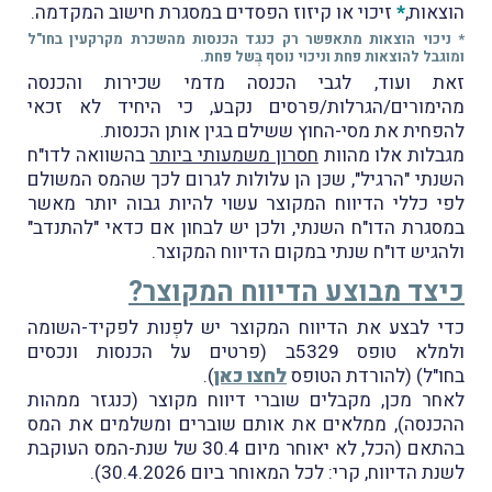
הוצאות,
*
זיכוי או קיזוז הפסדים במסגרת חישוב המקדמה.
* ניכוי הוצאות מתאפשר רק כנגד הכנסות מהשכרת מקרקעין בחו"ל
ומוגבל להוצאות פחת וניכוי נוסף בְּשל פחת.
זאת ועוד, לגבי הכנסה מדמי שכירות והכנסה
מהימורים/הגרלות/פרסים נקבע, כי היחיד לא זכאי
להפחית את מסי-החוץ ששילם בגין אותן הכנסות.
מגבלות אלו מהוות
חסרון משמעותי ביותר
בהשוואה לדו"ח
השנתי "הרגיל", שכּן הן עלולות לגרום לכך שהמס המשולם
לפי כללי הדיווח המקוצר עשוי להיות גבוה יותר מאשר
במסגרת הדו"ח השנתי, ולכן יש לבחון אם כדאי "להתנדב"
ולהגיש דו"ח שנתי במקום הדיווח המקוצר.
כיצד מבוצע הדיווח המקוצר?
כדי לבצע את הדיווח המקוצר יש לפְנות לפקיד-השומה
ולמלא טופס 5329ב (פרטים על הכנסות ונכסים
בחו"ל) (להורדת הטופס
לחצו כאן
).
לאחר מכן, מקבלים שוברי דיווח מקוצר (כנגזר ממהות
ההכנסה), ממלאים את אותם שוברים ומשלמים את המס
בהתאם (הכל, לא יאוחר מיום 30.4 של שנת-המס העוקבת
לשנת הדיווח, קרי: לכל המאוחר ביום 30.4.2026).