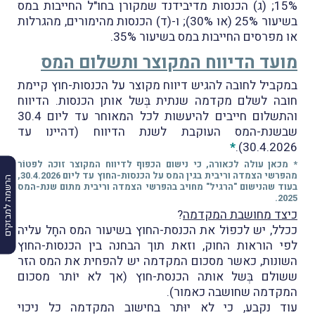
15%; (ג) הכנסות מדיבידנד שמקורן בחו"ל החייבות במס
בשיעור 25% (או 30%); ו-(ד) הכנסות מהימורים, מהגרלות
או מפרסים החייבות במס בשיעור 35%.
מועד הדיווח המקוצר ותשלום המס
במקביל לחובה להגיש דיווח מקוצר על הכנסות-חוץ קיימת
חובה לשלם מקדמה שנתית בְּשל אותן הכנסות. הדיווח
והתשלום חייבים להיעשות לכל המאוחר עד ליום 30.4
שבשנת-המס העוקבת לשנת הדיווח (דהיינו עד
*
30.4.2026).
* מכאן עולה לכאורה, כי נישום הכפוף לדיווח המקוצר זוכה לפטוֹר
מהפרשי הצמדה וריבית בגין המס על הכנסות-החוץ עד ליום 30.4.2026,
הרשמה למבזקים
בעוד שהנישום "הרגיל" מחויב בהפרשי הצמדה וריבית מתום שנת-המס
2025.
כיצד מחושבת המקדמה
?
ככלל, יש לכפוֹל את הכנסת-החוץ בשיעור המס החָל עליה
לפי הוראות החוק, וזאת תוך הבחנה בין הכנסות-החוץ
השונות, כאשר מסכום המקדמה יש להפחית את המס הזר
ששולם בְּשל אותה הכנסת-חוץ (אך לא יוֹתר מסכום
המקדמה שחושבה כאמור).
עוד נקבע, כי לא יוּתר בחישוב המקדמה כל ניכוי