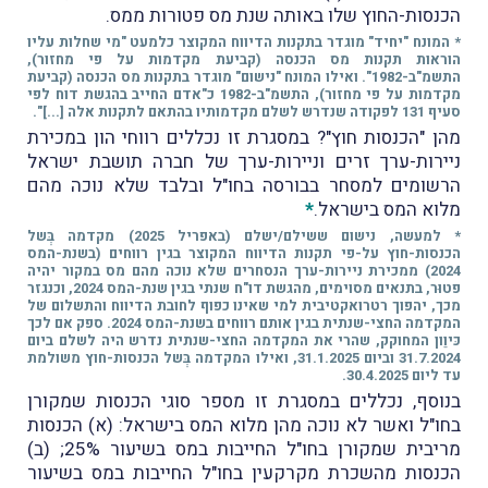
הכנסות-החוץ שלו באותה שנת מס פטורות ממס.
* המונח "יחיד" מוגדר בתקנות הדיווח המקוצר כלמעט "מי שחלות עליו
הוראות תקנות מס הכנסה (קביעת מקדמות על פי מחזור),
התשמ"ב-1982". ואילו המונח "נישום" מוגדר בתקנות מס הכנסה (קביעת
מקדמות על פי מחזור), התשמ"ב-1982 כ"אדם החייב בהגשת דוח לפי
סעיף 131 לפקודה שנדרש לשלם מקדמותיו בהתאם לתקנות אלה [...]".
מהן "הכנסות חוץ"? במסגרת זו נכללים רווחי הון במכירת
ניירות-ערך זרים וניירות-ערך של חברה תושבת ישראל
הרשומים למסחר בבורסה בחו"ל ובלבד שלא נוכה מהם
מלוא המס בישראל.
*
* למעשה, נישום ששילם/ישלם (באפריל 2025) מקדמה בְּשל
הכנסות-חוץ על-פי תקנות הדיווח המקוצר בגין רווחים (בשנת-המס
2024) ממכירת ניירות-ערך הנסחרים שלא נוכה מהם מס במקור יהיה
פטוּר, בתנאים מסוימים, מהגשת דו"ח שנתי בגין שנת-המס 2024, וכנגזר
מכך, יהפוך רטרואקטיבית למי שאינו כפוף לחובת הדיווח והתשלום של
המקדמה החצי-שנתית בגין אותם רווחים בשנת-המס 2024. ספק אם לכך
כּיוֵון המחוקק, שהרי את המקדמה החצי-שנתית נדרש היה לשלם ביום
31.7.2024 וביום 31.1.2025, ואילו המקדמה בְּשל הכנסות-חוץ משולמת
עד ליום 30.4.2025.
בנוסף, נכללים במסגרת זו מספר סוגי הכנסות שמקורן
בחו"ל ואשר לא נוכה מהן מלוא המס בישראל: (א) הכנסות
מריבית שמקורן בחו"ל החייבות במס בשיעור 25%; (ב)
הכנסות מהשכרת מקרקעין בחו"ל החייבות במס בשיעור