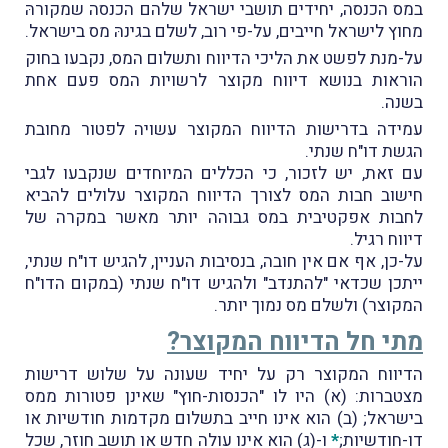
במס הכנסה, יחידים תושבי ישראל שלהם הכנסה שמקורהּ
מחוץ לישראל חייבים, על-פי רוב, לשלם בגינהּ מס בישראל.
על-מנת לפשט את הליכי הדיווח ותשלום המס, נקבעו בחוק
הוראות בנושא דיווח מקוצר לרשויות המס פעם אחת
בשנה.
עמידה בדרישות הדיווח המקוצר עשויה לפטור מחובת
הגשת דו"ח שנתי.
עם זאת, יש לזכור, כי הכללים המיוחדים שנקבעו לגבי
חישוב חבות המס לצורך הדיווח המקוצר עלולים להביא
לחבות אפקטיבית במס גבוהה יותר מאשר במקרה של
דיווח רגיל.
על-כן, אף אם אין חובה, בנסיבות העניין, להגיש דו"ח שנתי,
ייתכן שכדאי "להתנדב" ולהגיש דו"ח שנתי (במקום הדו"ח
המקוצר) ולשלם מס נמוך יותר.
מתי חל הדיווח המקוצר?
הדיווח המקוצר רק על יחיד שעונה על שלוש דרישות
מצטברות: (א) היו לו "הכנסות-חוץ" שאינן פטורות ממס
בישראל; (ב) הוא אינו חייב בתשלום מקדמות חודשיות או
דו-חודשיות;
*
ו-(ג) הוא אינו עולה חדש או תושב חוזר, שכל