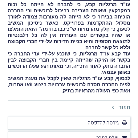
עו"ד מרגליות קבע, כי לחברה לא הייתה כל זכות
במקרקעין שאותה העבירה כביכול לרוכשים וכי החברה
הוכיחה בבירור כי לא הייתה לה מעורבות צמודה לאורך
מסלול ההתקדמות בפרוייקט, כאשר ניסיכון המשיב
לטעון, כי חֵלק מהדמויות ש"כיכבו בדרמה" הזאת הומלצו
או שהיו בקשרים עם העוררת אין לה כל רלבנטיות
לתוצאה הסופית והיא בניית הדירות על-ידי חברי הקבוצה
וללא כל קשר לחברה.
עוד קבע עו"ד מרגליות, כי שוכנע על-ידי עדי החברה כי
בקשר או הזיקה שהייתה קיימת בין חברי הקבוצה לבין
החברה נותק לאחַר הזכייה, וכי מאותו רגע פעלו הרוכשים
באופן עצמאי.
לבסוף, קבע עו"ד מרגליות שאין לקבל את טענת המשיב
לפיה החברה מסרה לרוכשים ערבויות ביצוע ו/או אחרות,
וזאת כפי העולה מהראיות בתיק.
חזור
גירסה להדפסה
שלח לחבר