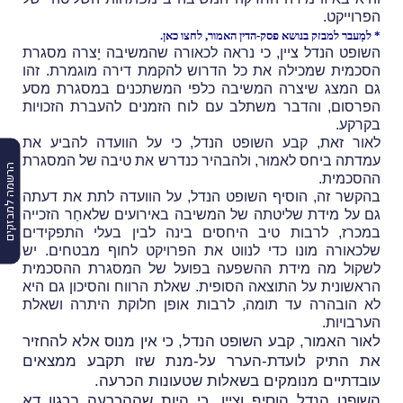
הפרוייקט.
* למַעבר למבזק בנושא פסק-הדין האמור,
לחצו כאן
.
השופט הנדל ציין, כי נראה לכאורה שהמשיבה
יָצרה מסגרת
הסכמית שמכילה את כל הדרוש להקמת דירה מוגמרת. זהו
גם המצג שיצרה המשיבה כלפי המשתכנים במסגרת מסע
הפרסום, והדבר משתלב עם לוח הזמנים להעברת הזכויות
בקרקע.
לאור זאת, קבע השופט הנדל, כי על הוועדה להביע את
עמדתה ביחס לאמוּר, ולהבהיר כנדרש את טיבה של המסגרת
הרשמה למבזקים
ההסכמית.
בהקשר זה, הוסיף השופט הנדל, על הוועדה לתת את דעתה
גם על מידת שליטתה של המשיבה באירועים שלאחַר הזכייה
במכרז, לרבות טיב היחסים בינה לבין בעלי התפקידים
שלכאורה מונו כדי לנווט את הפרויקט לחוף מבטחים. יש
לשקול מה מידת ההשפעה בפועל של המסגרת ההסכמית
הראשונית על התוצאה הסופית. שאלת הרווח והסיכון גם היא
לא הובהרה עד תומה, לרבות אופן חלוקת היתרה ושאלת
הערבויות.
לאור האמור, קבע השופט הנדל, כי אין מנוס אלא להחזיר
את התיק לועדת-הערר על-מנת שזו תקבע ממצאים
עובדתיים מנומקים בשאלות שטעונות הכרעה.
השופט הנדל הוסיף וציין, כי היות שההכרעה בכגון דא