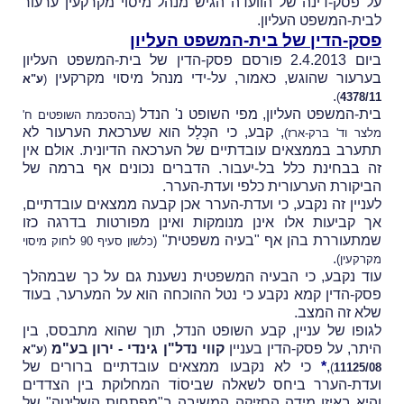
על פסק-דינה של הוועדה הגיש מנהל מיסוי מקרקעין ערעור
לבית-המשפט העליון.
פסק-הדין של בית-המשפט העליון
ביום 2.4.2013 פורסם פסק-הדין של בית-המשפט העליון
בערעור שהוגש, כאמור, על-ידי מנהל מיסוי מקרקעין
(
ע"א
.
)
4378/11
בית-המשפט העליון, מפי השופט נ' הנדל
(בהסכמת השופטים ח'
, קבע, כי
הכְּלָל הוא שערכאת הערעור לא
מלצר וד' ברק-ארז)
תתערב בממצאים עובדתיים של הערכאה הדיונית. אולם אין
זה בבחינת כלל בל-יעבור. הדברים נכונים אף ברמה של
הביקורת הערעורית כלפי ועדת-הערר.
לעניין זה נקבע, כי ועדת-הערר אכן קבעה ממצאים עובדתיים,
אך קביעות אלו אינן מנומקות ואינן מפורטות בדרגה כזו
שמתעוררת בהן אף "בעיה משפטית"
(כלשון סעיף 90 לחוק מיסוי
.
מקרקעין)
עוד נקבע, כי הבעיה המשפטית נשענת גם על כך שבמהלך
פסק-הדין קמא נקבע כי נטל ההוכחה הוא על המערער, בעוד
שלא זה המצב.
לגופו של עניין, קבע השופט הנדל, תוך שהוא מתבסס, בין
היתר, על פסק-הדין
בעניין
קווי נדל"ן גינדי - ירון בע"מ
(
ע"א
,
*
כי לא נקבעו ממצאים עובדתיים ברורים של
)
11125/08
ועדת-הערר ביחס לשאלה שביסוֹד המחלוקת בין הצדדים
והיא באיזו מידה החזיקה המשיבה ב"מפתחות השליטה" של