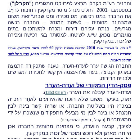
והבנים בע"מ כקבלן מבצע לפרויקט המגורים (
"הקבלן"
).
בספטמבר 2001 החליט מנהל מיסוי מקרקעין רחובות לחיֵיב
את החברה במס רכישה, מס מכירה ומס שבח.
*
זאת משום
שמבּחינה מהותית – לשיטת המנהל – החברה רכשה
מגרשים, בנתה עליהם דירות ומכרה למשתכנים בתים
מוגמרים. מכאן, שיש, לשיטתו, למסותה בגין רכישה ומכירה
של זכות במקרקעין.
* נזכיר, כי
בשלהי שנת 2010 התקבל בכנסת תיקון 69 לחוק מיסוי מקרקעין, בגדרו
הוסדרה חבוּת המס המוטלת על חברי קבוצת הרכישה. ענייננו אפוא,
בדין החַל לפני
התיקון האמור
.
החברה
הגישה ערר לועדת-הערר, וטענה שתפקידה התמצה
בארגון הקבוצה, בעוד שלהּ-עצמהּ אין קשר לחכירת המגרשים
ולבניית הדירות.
פסק-הדין המקורי של ועדת-הערר
ועדת-הערר קיבלה את הערר
.
(
ו"ע 1353-03
)
זאת, בעיקר משום שלא הוכח שהאירועים לאחַר הזכייה
במכרז היו בשליטת החברה, או שהיה קשר בינה לבין
המִנהל או בינה לבין מי מבעלי התפקידים שנשכרו על ידי
המשתכנים
.
(הקבלן, הנאמן והמפקחים)
לפיכך, קבעה הוועדה, כי מבּחינה מהותית החברה אכן
הייתה מארגן ולא רוכש ומוֹכר של זכות במקרקעין.