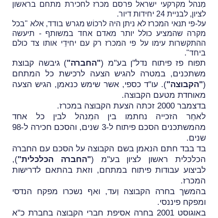
מִנהל מקרקעי ישראל פרסם מכרז לחכירת מתחם בראשון
לציון, לבניית 24 יחידות דיור.
על-פי תנאי המכרז לא ניתן היה לרכוֹש מגרש בודד, אלא "בכל
מקרה שהמציע כולל יותר מאדם אחד במשותף - תיעשה
ההתקשרות עימו על פי המכרז רק עם יחידֵי אותו צד כולם
ביחד".
תפוח פז פיתוח נדל"ן בע"מ (
"החברה"
) גיבשה קבוצת
משתכנים, במטרה להגיש הצעה לרכישת כל המתחם
(
"הקבוצה"
). עו"ד כספי, אשר שימש כנאמן, הגיש הצעה
מאוחדת מטעם הקבוצה.
בדצמבר 2000 זכתה הצעת הקבוצה במכרז.
לאחַר הזכייה נחתמו בין המִנהל לבין כל אחד
מהמשתכנים הסכם פיתוח ל-3 שנים, והסכם חכירה ל-98
שנים.
בד בבד חתם הנאמן בשם הקבוצה על הסכם עם החברה
הכלכלית ראשון לציון בע"מ (
"החברה הכלכלית"
),
לביצוע עבודות פיתוח במתחם, וזאת בהתאם לדרישות
המכרז.
בהמשך בחרה הקבוצה וַעד, ואף נשכרו מפקח הנדסי
ומפקח פיננסי.
באוגוסט 2001 בחרה אסיפת חברי הקבוצה בחברת כ"א