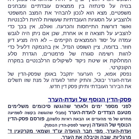
בנויה על סינתזה בין ממצאים עובדתיים ומבחנים
משפטיים, מצא הוא לנכון להבהיר את המצב המשפטי
ולהצביע על הסוגיות העובדתיות שעשויות להיות רלבנטיות
ואשר דורשות התייחסות והכרעה. ואולם, אין בכך כדי
להצביע על תוצאה זו או אחרת, שכּן אם ניתן היה לגבש
עמדה על יסוד הממצאים הקיימים – לא היה מציע דיון
חוזר. בדומה, ציין השופט הנדל, אין בהנמקה דלעיל כדי
להוות רשימה סגורה של פרמטרים, הגדרת סלע
המחלוקת או שיטת ניקוד לשיקולים הרלבנטיים במקרה
הקונקרטי.
נפסק אפוא, כי הערעור יתקבל באופן שפסק-הדין של
ועדת-הערר יבוטל, והתיק יוחזר לוועדה על מנת שזו תשלים
את הבירור העובדתי ותיתן פסק דין חדש.
פסק-הדין הנוסף של ועדת-הערר
לפני מספר ימים ולאחַר שהוגשו סיכומים משלימים
מטעם הצדדים לועדת-הערר
(ומבלי שהוגשה בקשה לשמיעה
, פורסם פסק-הדין
מחדש של מי מהעדים או הבאת ראיות כלשהן)
הנוסף של הוועדה
.
(
קישור לפסק-הדין הנוסף
)
ועדת-הערר, מפי חבר הוועדה עו"ד ושמאי מקרקעין ד'
מרגליות, שבה וקיבלה את הערר
.