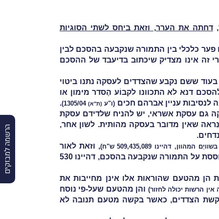
,
דחתה את הערר, וזאת ביחס לשתי הסוגיות
 פער כלכלי בין התמורה שנקבעה בהסכם לבין
י זה אינו מצדיק שיכתוּב בדיעבד של ההסכם
ן בעוד ששם נקבע שהצדדים לעסקה נתנו ביטוי
כם דנא לא התכוונו לקבוֹע הֶסדר מימון או
ה לנסיבות עניין אברהם חכים
.
(ו"ע
1305/04)
(ת"א)
סקה גם עסקת אשראי, יש להניח שלדידם עסקת
ִראה שאין מדובר בעסקה מהותית. לשון אחר,
הרשמה למבזקים
דחים.
, וזאת לאור
מהוון, דהיינו 509,435,089 ש"ח)
העובדה שבסמוך לכריתת ההסכם הצהירה העוררת על רכישת המקרקעין וערכה שומת מס רכישה עצמית המבוססת על התמורה שנקבעה בהסכם, דהיינו 530
ת הן מהטעם שהוראות אלו אינן מחייבות את
והן מהטעם שעל-פי נוסח
אין הרשות יכולה לחזור)
לא על-פי בקשת הצדדים, כאשר בקשה מטעם תנובה לא