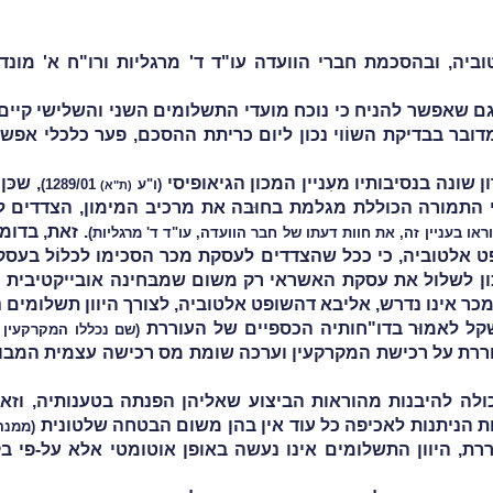
וביה, ובהסכמת חברי הוועדה עו"ד ד' מרגליות ורו"ח א' מונד
גם שאפשר להניח כי נוכח מועדי התשלומים השני והשלישי קיים
בר בבדיקת השוֹוי נכון ליום כריתת ההסכם, פער כלכלי אפשר
שונה בנסיבותיו מעִניין
המכון הגיאופיסי
, שכּ
(ו"ע
1289/01)
(ת"א)
התמורה הכוללת מגלמת בחוּבּה את מרכיב המימון, הצדדים להס
. זאת, בדומ
וראו בעניין זה, את חוות דעתו של חבר הוועדה, עו"ד ד' מרגליות)
פט אלטוביה, כי ככל שהצדדים לעסקת מכר הסכימו לכלוֹל בע
ן לשלול את עסקת האשראי רק משום שמבּחינה אובייקטיבית נ
ר אינו נדרש, אליבא דהשופט אלטוביה, לצורך היוון תשלומים נ
שקל לאמוּר בדו"חותיה הכספיים של העוררת
(שם נכללו המקרקעין בשוויָם ה
כולה להיבנות מהוראות הביצוע שאליהן הפנתה בטענותיה, וזא
ות הניתנות לאכיפה כל עוד אין בהן משום הבטחה שלטונית
(ממנה 
שהוזכרה על-ידי העוררת, היוון התשלומים אינו נעשה באופן אוטומטי א