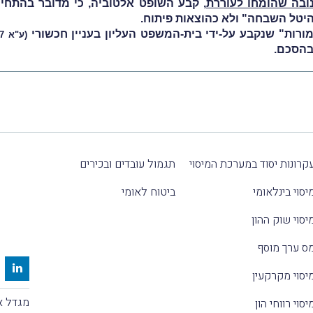
נובה שהומחו לעוררת
, קבע השופט אלטוביה, כי מדובר בהתחייב
 היטל השבחה" ולא כהוצאות פיתוח.
מורות" שנקבע על-ידי בית-המשפט העליון בעניין חכשורי
(ע"א 3534/07)
בהסכם.
קרונות יסוד במערכת המיסוי
תגמול עובדים ובכירים
יסוי בינלאומי
ביטוח לאומי
יסוי שוק ההון
ס ערך מוסף
יסוי מקרקעין
מגדל אלקטרה
יסוי רווחי הון