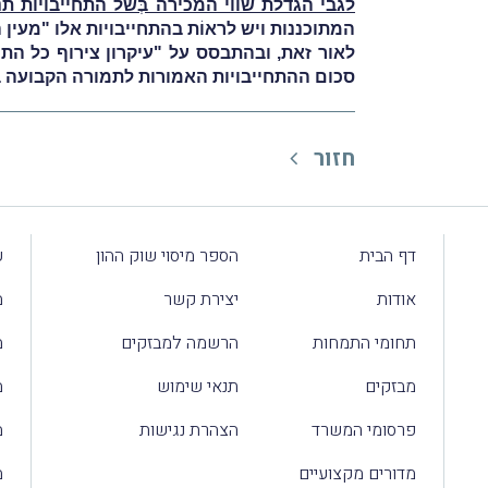
לגבי הגדלת שווי המכירה בְּשל התחייבויות ת
המתוכננות ויש לראוֹת בהתחייבויות אלו "מעין
לאור זאת, ובהתבסס על "עיקרון צירוף כל הת
סכום ההתחייבויות האמורות לתמורה הקבועה 
חזור
דף הבית
הספר מיסוי שוק ההון
ע
אודות
יצירת קשר
מ
תחומי התמחות
הרשמה למבזקים
מ
מבזקים
תנאי שימוש
מ
פרסומי המשרד
הצהרת נגישות
מ
מדורים מקצועיים
מ