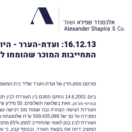
16.12.13: ועדת-הערר
התחייבות המוכר שהומחו לק
פורסם פסק-הדין של ועדת-הערר שליד בית-המשפט 
ביום 14.6.2001 נחתם הסכם בין העוררת לבין תנובה, בגדרו מכרה תנובה לעוררת את זכויותיה במקרקעין במתחם המע"ר הצפוני בתל-אביב בתמורה ל-530 מיליון ש"ח
, וזאת בשלושה תשלומים: 50 מיליון ש"ח במעמד החתימה; 82.5 מיליון ש"ח כ-6 חודשים לאחַר החתימה ו-397.5 מיליון ש"ח כ-12 לאחַר מועד החתימה.
(בצירוף מע"מ)
המכירה על סך של 509,435,089 ש"ח שלטענתה הינו השווי המהוּון של העִסקה
העוררת לבין בנק לאומי שהתחייב לממן 65% מתמורת המקרקעין.