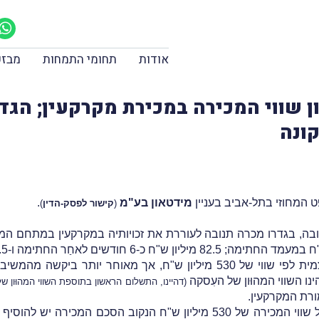
אודות
תחומי התמחות
מבזק
 - היוון שווי המכירה במכירת מקרקעין; ה
ונה
המחוזי בתל-אביב בעניין
מידטאון בע"מ
.
(
קישור לפסק-הדין
)
העוררת הגישה הצהרה ובה שומת מס רכישה עצמית לפי שווי של 530 מיליון ש"
(דהיינו, התשלום הראשון בתוספת השווי המהוּון ש