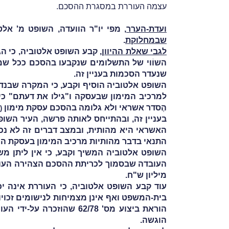
עצמה העוררת במסגרת ההסכם.
ועדת-הערר
, מפי יו"ר הוועדה, השופט מ' אלט
שבמחלוקת
.
לגבי שאלת ההיוון
, קבע השופט אלטוביה, כי ה
השוֹוי של התשלומים שנקבעו בהסכם ככל שמדו
שנעדר הסכמות בעניין זה.
השופט אלטוביה הוסיף וקבע, כי המקרה שבנדון 
למרכיב המימון שבעסקה ו"גילו את דעתם" כי 
הֶסדר אשראי ולא גלומה בהסכם עסקת מימון
(
בעניין זה, ובהתייחס לאותה פרשה, העיר השו
האשראי היא מהותית, ובמצב דברים זה לא נכו
התנאי בדבר מהותיות מרכיב המימון בעסקת המכ
השופט אלטוביה המשיך וקבע, כי אין ליתן מ
מיליון ש"ח.
עוד קבע השופט אלטוביה, כי העוררת אינה י
בית-המשפט ואף אינן מצמיחות לנישומים זכוי
הוראת ביצוע מס' 62/78 
הוגשה.