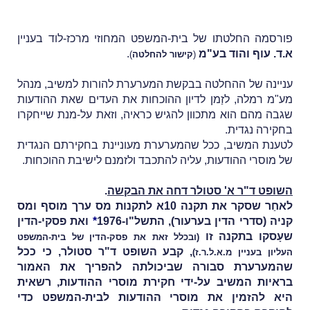
פורסמה החלטתו של בית-המשפט המחוזי מרכז-לוד בעניין
א.ד. עוף והוד בע"מ
.
(
קישור להחלטה
)
עניינה של ההחלטה בבקשת המערערת להורות למשיב, מנהל
מע"מ רמלה, לזַמן לדיון ההוכחות את העדים שאת ההודעות
שגבה מהם הוא מתכוון להגיש כראיה, וזאת על-מנת שייחקרו
בחקירה נגדית.
לטענת המשיב, ככל שהמערערת מעוניינת בחקירתם הנגדית
של מוסרי ההודעות, עליה להתכבד ולזמנם לישיבת ההוכחות.
השופט ד"ר א' סטולר דחה את הבקשה
.
לאחַר שסקר את תקנה 10א לתקנות מס ערך מוסף ומס
קניה (סדרי הדין בערעור), התשל"ו-1976
*
ואת פסקי-הדין
שעָסקו בתקנה זו
(ובכלל זאת את
פסק-הדין של בית-המשפט
, קבע השופט ד"ר סטולר, כי ככל
העליון ב
עניין מ.א.ל.ר.ז
)
שהמערערת סבורה שביכולתה להפריך את האמור
בראיות המשיב על-ידי חקירת מוסרי ההודעות, רשאית
היא להזמין את מוסרי ההודעות לבית-המשפט כדי