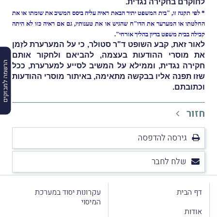
לחוקרם בחקירה נגדית.
* לפי תקנה זו, "בית המשפט יתיר הבאת ראיה עליה ביסס המשיב את שומתו או את
החלטתו או המערער את הדו"ח שהגיש או את טענותיו, גם אם ראיה כזו לא היתה
קבילה בבית משפט בדיון בהליך אזרחי".
לאור זאת, קבע השופט ד"ר סטולר, כי על המערערת לזַמן
את מוסרי ההודעות בעצמה, להביאם ולחקור אותם
הרשמה למבזקים
חקירה נגדית, וממילא על המשיב לסייע למערערת, ככל
שזו תִפנה אליו בבקשה מתאימה, באיתור מוסרי ההודעות
וכתובתם.
חזור
גירסה להדפסה
שלח לחבר
דף הבית
עקרונות יסוד במערכת
המיסוי
אודות