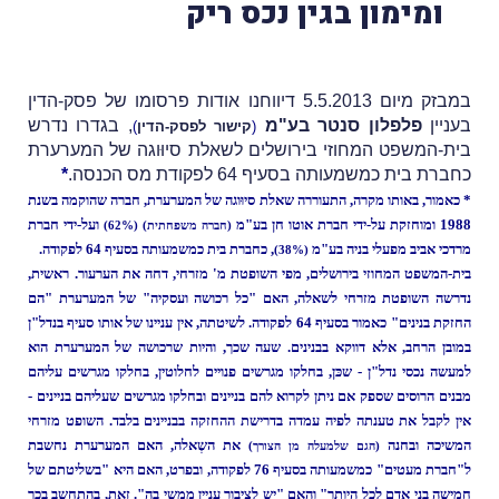
ומימון בגין נכס ריק
במבזק מיום 5.5.2013 דיווחנו אודות פרסומו של פסק-הדין
בעניין
פלפלון סנטר בע"מ
, בגדרו נדרש
(
קישור לפסק-הדין
)
בית-המשפט המחוזי בירושלים לשאלת סיוּוגה של המערערת
כחברת בית כמשמעותה בסעיף 64 לפקודת מס הכנסה.
*
* כאמור, באותו מקרה, התעוררה שאלת סיוּוגה של המערערת,
חברה שהוקמה בשנת
1988 ומוחזקת על-ידי חברת אוטו חן בע"מ
ועל-ידי חברת
(חברה משפחתית) (62%)
מרדכי אביב מפעלי בניה בע"מ
, כחברת בית כמשמעותה בסעיף 64 לפקודה.
(38%)
בית-המשפט המחוזי בירושלים, מפי השופטת מ' מזרחי, דחה את הערעור.
ראשית,
נדרשה השופטת מזרחי לשאלה, האם "כל רכושה ועסקיה" של המערערת "הם
החזקת בנינים" כאמור בסעיף 64 לפקודה.
לשיטתה, אין עניינו של אותו סעיף בנדל"ן
במובן הרחב, אלא דווקא בבנינים. שעה שכך, והיות שרכושה של המערערת הוא
למעשה נכסי נדל"ן - שכּן, בחלקו מגרשים פנויים לחלוטין, בחלקו מגרשים עליהם
מבנים הרוסים שספק אם ניתן לקרוא להם בניינים ובחלקו מגרשים שעליהם בניינים -
אין לקבל את טענתה לפיה עמדה בדרישת ההחזקה בבניינים בלבד.
השופט מזרחי
המשיכה ובחנה
את השְאלה, האם המערערת נחשבת
(הגם שלמעלה מן הצורך)
ל"חברת מעטים" כמשמעותה בסעיף 76 לפקודה, ובפרט, האם היא "בשליטתם של
חמישה בני אדם לכל היותר" והאם "יש לציבור עניין ממשי בה". זאת, בהתחשב בכך