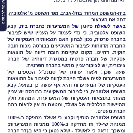
הרשמה למבזקים
הארנונה והמימון שתבעה לינור בניכוי.
בית-המשפט המחוזי בתל-אביב, מפי השופט מ' אלטוביה,
דחה את הערעור
.
באשר לשאלת סיוּוגן של המערערות כחברת בית
, קבע
השופט אלטוביה, כי כדי לעמוד על העניין שיש לציבור
בחברה פרטית, נכון לבחון האם תוצאותיה העסקיות של
החברה מדוּוחות לציבור המשקיעים בבורסה מכוח חובה
חוקית. דהיינו, מקום שקיימת חובת דיווח על תוצאות
עסקיות של חברה פרטית במסגרת דיווחיה של חברה
ציבורית, יש לציבור עניין ממשי בחברה הפרטית.
שעה שכך, ולאור עדותו של סמנכ"ל הכספים של
המערערות לפיה אשלד חייבת לדַווח לציבור על התוצאות
העסקיות של המערערות והיא אף עושה כן בפועל, קבע
השופט אלטוביה, כי לציבור המשקיעים בבורסה יש עניין
מהותי בתוצאות העסקיות של המערערות המהוות חלק
מהיישות הכלכלית של אשלד, ומטעם זה אין לראוֹת בהם
חברת מעטים.
השופט אלטוביה הוסיף וקבע, כי אשלד מחזיקה ב-100%
ממניות שי-לד וזו מחזיקה ב-100% ממניות המערערות;
ומשכך, נראה כי לאשלד - שלא נטען כי היא בגֶדר חברה