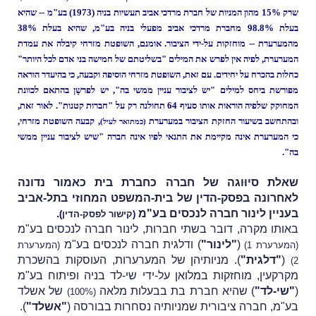
שרק 15% מהון המניות של חברת
מרדכי אביב תעשיות בניה (1973) בע"מ -- שהיא
בעלת 98.8% מחברת
מרדכי אביב מפעלי בניה בע"מ, שהיא בעלת 38%
מהמערערת -- מוחזקות על-ידי הציבור.
אומנם, השופטת מזרחי קיבלה את עמדת
המערערת, לפיה אין לפרש את המילים "בשליטתם של חמישה בני אדם לכל היותר"
כחלות בהכרח על יחידים. עם זאת, השופטת מזרחי הוסיפה וקבעה, כי בהיעדר הוראה
מפורשת ביחס למילים "יש לציבור עניין ממשי בה", יש לפרשָן בהתאם לכוונת
המחוקק שלפיה הוראות אותו סעיף 64 תחולנה רק על "חברות קטנות". לאור זאת,
ובהתחשב בשיעור החזקת הציבור במערערת
, קבעה השופטת מזרחי,
(כמתואר לעיל)
כי המערערת אינה מקיימת את התנאי לפיו אינה חברה "שיש לציבור עניין ממשי
בה".
שאלת סיוּוגה של חברה כחברת בית כאמור נדונה
לאחרונה ב
פסק-הדין של בית-המשפט המחוזי בתל-אביב
בעניין לינור חברה לנכסים בע"מ
.
(
קישור לפסק-הדין
)
באותו מקרה, דובר בשתי חברות, לינור חברה לנכסים בע"מ
(
"לינור"
) ודלגית חברה לנכסים בע"מ
(המערערת 1)
(המערערת
(
"דלגית"
). מניותיהן של המערערות, העוסקות בהשכרת
2)
מקרקעין, מוחזקות במלואן על-ידי שי-לד בניה ופיתוח בע"מ
(
"שי-לד"
) שהיא חברת בת בבעלות מלאה
של אשלד
(100%)
בע"מ, חברה ציבורית שמניותיה נסחרות בבורסה (
"אשלד"
).