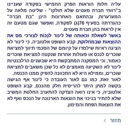
עליה חלות הוראות הפרק החמישי בפקודה שעניינו
ב"רווחי חברת מעטים שלא חולקו" - שליטה מלאה על
המערערות, ובהתאם האחרונות הינן "בת חברה"
כהגדרתה בסעיף 76(ג) לפקודה, ואפשר שגם מטעם זה
אין לראוֹת בהן חברת מעטים.
באשר לשאלת זכאותה של לינור לנַכּוֹת לצורכי מס את
ההוצאות שבמחלוקת
, קבע השופט אלטוביה, כי לינור לא
הציגה ראיות שילמדו על קיומם של הסכמי תיווך למציאת
שוכרים לנכס או פעולות אחרות שנקטה למציאת שוכרים
כאמור, וכי המסקנה המתבקשת היא ש
בשנים הרלבנטיות
לינור לא השקיעה מאמצים לא כל שכּן משאבים למציאת
שוכרים, וממילא היא לא התכוונה להפיק ממנו הכנסה.
לאור זאת, כמו גם לאור העובדה כי לינור אף הגישה
בקשה למתן היתר להריסית חלק מהנכס, קבע השופט
אלטוביה, כי אינו רואה הצדקה להתערב החלטת המשיב
שלא להתיר בניכוי את הוצאות הארנונה על הנכס ואף לא
את הוצאות הפחת והמימון.
חזור