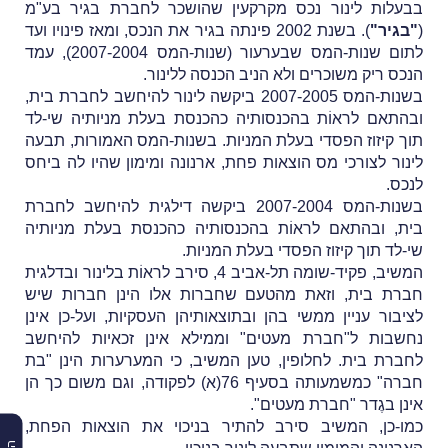
בבעלות לינור נכס מקרקעין שהושכר לחברת בגיר בע"מ
(
"בגיר"
). בשנת 2002 פינתה בגיר את הנכס, ומאז פינויו ועד
לתום שנות-המס שבערעור (שנות-המס 2007-2004), עמד
הנכס ריק משוכרים ולא הניב הכנסה ללינור.
בשנות-המס 2007-2005 ביקשה לינור להיחשב לחברת בית,
ובהתאם לראוֹת בהכנסותיה כהכנסת בעלת מניותיה שי-לד
תוך קיזוז הפסדי בעלת המניות. בשנות-המס האמורות, תבעה
לינור לצורכי מס הוצאות פחת, ארנונה ומימון שהיו לה ביחס
לנכס.
בשנות-המס 2007-2004 ביקשה דילגית להיחשב לחברת
בית, ובהתאם לראוֹת בהכנסותיה כהכנסת בעלת מניותיה
שי-לד תוך קיזוז הפסדי בעלת המניות.
המשיב, פקיד-שומה תל-אביב 4, סירב לראוֹת בלינור ובדלגית
חברת בית, וזאת מהטעם שחברות אלו הינן חברות שיש
לציבור עניין ממשי בהן ובתוצאותיהן העסקיות, ועל-כן אינן
נחשבות ל"חברת מעטים" וממילא אינן זכאיות להיחשב
לחברת בית. לחלופין, טען המשיב, כי המערערות הינן "בת
חברה" כמשמעותה בסעיף 76(א) לפקודה, וגם משום כך הן
אינן בגֶדר "חברת מעטים".
כמו-כן, המשיב סירב להתיר בניכוי את הוצאות הפחת,