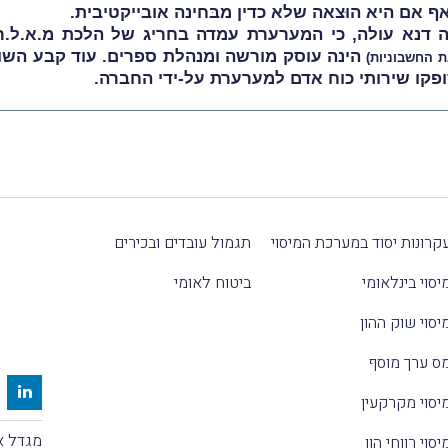
ף אם היא הוּצאה שלא כדין מבּחינה אובייקטיבית.
ה דנא עולה, כי המערערת עמדה בחריג של הלכת מ.א.ל.ר.
הינה עוסק מורשה ומנהלת ספרים. עוד קבע השופ
 החשבוניות)
פקו שירותי כוח אדם למערערת על-ידי החברה.
קרונות יסוד במערכת המיסוי
תגמול עובדים ובכירים
יסוי בינלאומי
ביטוח לאומי
יסוי שוק ההון
ס ערך מוסף
יסוי מקרקעין
מגדל אלקטרה
יסוי רווחי הון