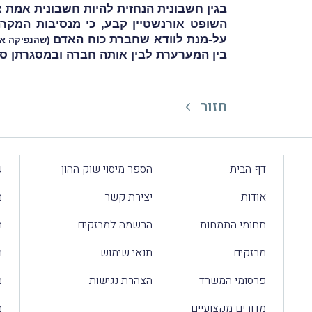
בגין חשבונית הנחזית להיות חשבונית אמת א
השופט אורנשטיין קבע, כי מנסיבות המקר
על-מנת לוודא שחברת כוח האדם
(שהנפיקה את
בין המערערת לבין אותה חברה ובמסגרתן סו
חזור
דף הבית
הספר מיסוי שוק ההון
ע
אודות
יצירת קשר
מ
תחומי התמחות
הרשמה למבזקים
מ
מבזקים
תנאי שימוש
מ
פרסומי המשרד
הצהרת נגישות
מ
מדורים מקצועיים
מ