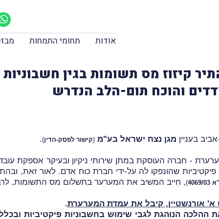
אודות
תחומי התמחות
מבזק
ר קיזוז מס תשומות בגין חשבוניות ה
דדים והוכח תום-הלב הנדרש
ביב בעניין
מגן נצח ישראל בע"מ
.
(
קישור לפסק-הדין
)
המשיב, ממונה אזורי מע"מ ת"א 1, המערערת - חברה העוסקת במתן שירותי ניקיון ובעיק
יקטיביות שהונפקו לה על-ידי חברת כוח אדם. לאור זאת, ובהת
, חִייב המשיב את המערער בתשלום מס התשומות, לרבו
4069/03
)
א' אורנשטיין, קיבל את עמדת המערערת
.
ההלכה הנוהגת לגבי שימוש בחשבוניות פיקטיביות ובכלל זא