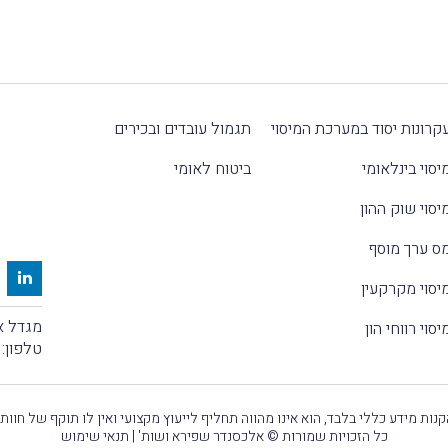
קרונות יסוד במערכת המיסוי
תגמול עובדים ובכירים
יסוי בינלאומי
ביטוח לאומי
יסוי שוק ההון
ס ערך מוסף
יסוי מקרקעין
מגדל אלקטרה
יסוי רווחי הון
טלפון:
נות מידע כללי בלבד, הוא אינו מהווה תחליף לייעוץ מקצועי ואין לו תוקף של חוות
כל הזכויות שמורות © אלכסנדר שפירא ושות' |
תנאי שימוש