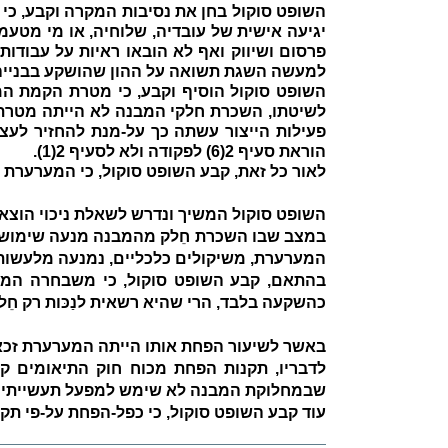
השופט סוקול בחן את נסיבות המקרה וקבע, כי 
יגיעה אישית של עובדיה, שלוחיה, או מי מטעמה
פרסום ושיווק ואף לא הובאו ראיות על עבודו
למעשה השגת תשואה על ההון שהושקע בבנייה
השופט סוקול הוסיף וקבע, כי מטרת הקמת ה
לשיטתו,
השכרת חלקי המבנה לא הייתה מטרתה
פעילות הייצור עשתה כך על-מנת להחזיר לעצ
הוראת סעיף 2(6) לפקודה ולא לסעיף 2(1).
לאור כל זאת, קבע השופט סוקול, כי המערערת
השופט סוקול המשיך ונדרש לשאלת ניכוי הוצאות
במצב שבו השכרת חֵלק מהמבנה מנעה שימוש
המערערת, משיקולים כלכליים, נמנעה מלעשות
בהתאם, קבע השופט סוקול, כי משבחרה המער
כהשקעה בלבד, הרי שהיא רשאית לנַכּות רק ח
באשר לשיעור הפחת אותו הייתה המערערת זכאית
לדבריו, תקנות הפחת מכוח חוק התיאומים קובעות פחת בשיעור %
שבמחלוקת המבנה לא שימש למפעל תעשייתי 
עוד קבע השופט סוקול, כי כפל-הפחת על-פי תק