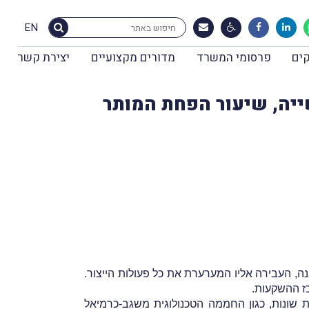
EN
ים
פרסומי המשרד
מדורים מקצועיים
יצירת קשר
עשייה, שיעור הפחת המותר
שטח של 2,350 מ"ר. עם סיום הקמתו של המבנה, העבירה אליו המערערת את כל פעולות הייצור.
ז ההשקעות.
רת שונות, כגון החממה הטכנולוגית משגב-כרמיאל