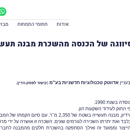
אודות
תחומי התמחות
מבזק
חדש - סיווגה של הכנסה מהשכרת מבנה ת
עניין
אדווטק טכנולוגיות חדשניות בע"מ
.
(
קישור לפסק-הדין
)
 בשנת 1990.
1994–1995 הקימה החברה, בפארק שבתרדיון, מבנה תעשייה ב
ואת יתרתו השכירה לגורמים שונים. השכרה זו אושרה על ידי מרכ
עולות הייצור וממועד זה ואילך הסתפקה בהשכרת חלקים מהמבנה לחב