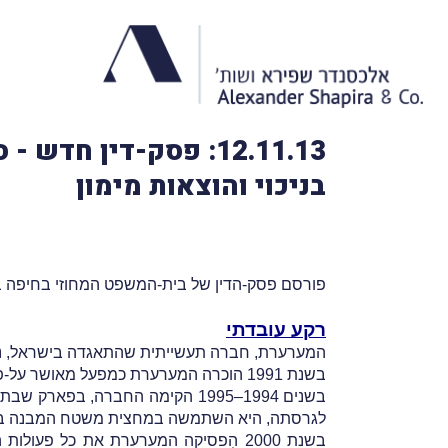
12.11.13: פסק-דין 
בניכוי והוצאות מימון
פורסם פסק-הדין של בית-המשפט המחוזי בחיפה ב
רקע עובדתי
המערערת, חברה תעשייתית שהתאגדה בישראל, נוסדה
בשנת 1991 הוכרה המערערת כמפעל מאושר על-פי החוק לעידוד השקעות הון.
בשנים
לגרסתה, היא השתמשה במחצית משטח המבנה בלבד 
בשנת 2000 הִפסיקה המערערת את כל פ