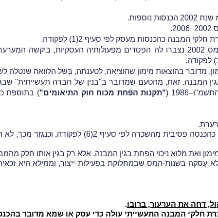
נוספות.
2.
 המבנה כהכנסות מעסק לפי סעיף 2(1) לפקודה.
הואיל ובשנות פעילותה של המערערת עד שנת-המס 2002 נצברו לה הפסדים מפעולותיה 
. מדובר בהוצאות מימון שהוציאה, לטענתה, בְּשל הלוואה שנטלה לשם
ו–1986 (
"תקנות הפחת מכוח חוק התיאומים"
) בתוספת כ
רערת.
את ההכנסות מהשכרת חלקי המבנה סיוֵוג המשיב כהכנסה פס
מימון ואת מלוא ניכוי הפחת בגין המבנה, אלא רק בגין אותו חֵלק מה
ל, דחה את הערעור, ברובו
.
ת חלקי המבנה התעשייתי עולה כדי עסק או שמא מדובר בהכנס