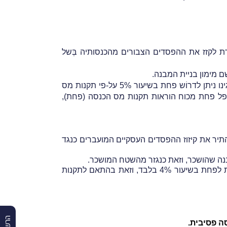
העסקיות, ביקשה המערערת לקזז את ההפסדים הצבורים מהכנסותיה בְּשל
 מימון בניית המבנה.
תקנות מס
פל פחת מכוח הוראות תקנות מס הכנסה (פחת),
יבית מהשכרה לפי סעיף 2(6) לפקודה, וכנגזר מכך, לא התיר את קיזוז ההפסדים העסקיים המועברים כנגד
מבנה שהושכר, וזאת כנגזר מהשטח המושכר.
באשר לשיעור הפחת, טען המשיב, כי המערערת לא עָסקה בשנות-המס שבמחלוקת בפעילות ייצור, וממילא היא זכאית לפחת בשיעור 4% בלבד, וזאת בהתאם לתקנות
ה פסיבית.