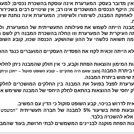
אין מדובר בעסק:
המערערת אינה עוסקת בהשכרת נכסים; למערערת
; היקף הנכסים המושכרים אינו רב; אין שינויים רבים בשכירות
ת לאחזקת המבנה, לשימורו ולשיפורו; המערערת אינה נותנת ש
.
מבנה הייתה לשַמש את פעילותה התעשייתית של המערערת, ול
 העיקרית של המערערת וזו הֵחלה בהשכרת המבנה רק לשם ני
מה תשואה כלשהי על ההון שהושקע. הכנסה שכזו, קובע השופט 
 לא הייתה זכאית לקזז את הפסדיה העסקיים המועברים כנגד הה
 המימון והוצאות הפחת וקבע, כי אין חולק שהמבנה ניתן לחלוקה
 ביתרת המבנה
(מצב שאם היה מתקיים
–
קובע השופט סוקול
–
ייתכן ונית
 שימוש ביתרת המבנה.
ערת לפצל בפועל את המבנה בין החלקים המושכרים לחלקים
ֵלק יחסי של ההוצאות בהתאם לחֵלק היחסי של המבנה ששימש או
 לדרוש בניכוי, קבע השופט סוקול כי הדין עם המשיב.
5 למבנה של חברה תעשייתית
"המשמש מ
אלא להשכרה בלבד.
נות הפחת מוקנה לבניינים המשַמשים לבתי חרושת, בעוד שהמבנ