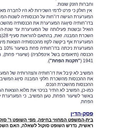
וחברות הזנק שונות.
אין חולק כי פרט לדמי השכירות לא היו לחברה מאז שנת 2002 הכנסות 
המערערת הגישה דו"חות על הכנסותיה לשנות-המס 2002–006
בדו"חותיה סיוְוגה המערערת את הכנסותיה מהשכרת חלקי
השכרת המבנה. זאת, בהתאם להוראות סעיף 28(ב) לפקודה.
המערערת אף ביקשה לקזז מהכנסותיה הוצאות מימון
ה
מערערת ניכתה בדו"חותיה פחת בשיעור 10% בגין המבנה. זאת, מהטעם שמדובר ב"בנין של חברה תעשייתית" שבגינו ניתן לדרוֹש פחת בשיעור 5% על-פי
הכנסה (תיאומים בשל אינפלציה) (שיעורי פחת), התשמ"
1941 (
"תקנות הפחת"
).
המשיב לא קיבל את דו"חותיה והצהרותיה של המע
ההכנסות מהשכרת הנכס.
כמו-כן, המשיב לא התיר בניכוי את מלוא הוצאות ה
הפחת.
פסק-הדין
בית-המשפט המחוזי בחיפה, מפי השופט ר' סוקו
ראשית, נדרש השופט סוקול לשאלה, האם השכר