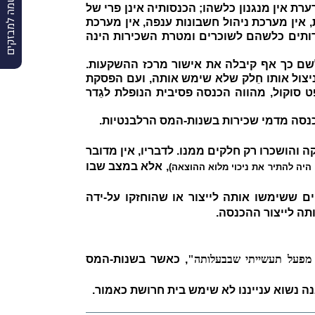
הרשמה למבזקים
 אין מנגנון כלשהו; הכנסותיה אינן פרי של
, אין מערכת ניהול חשבונות ענפה, אין מערכת
ירותים כלשהם לשוכרים ומטרת השכירות הינה
שם כך אף קיבלה את אישור מרכז ההשקעות.
צול אותו חֵלק שלא שימש אותה, ועם הפסקת
סוקול, מהווה הכנסה פסיבית הנופלת לגֵדר
כנסה מדמי שכירות בשנות-המס הרלבנטיות.
 והושכרו רק חלקים ממנו. לדבריו, אין מדובר
, אלא במצב שבו
ן היה להתיר את ניכוי מלוא ההוצאה)
 ששימשו אותה לייצור או שהוחזקו על-ידה
תה לייצור ההכנסה.
פעל תעשייתי שבבעלותה"
, כאשר בשנות-המס
ה נשוא ענייננו לא שימש בית חרושת כאמור.