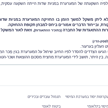
ו לפיה השקעתה של המערערת במניות שדות הייתה השקעה עסקית
שלא ליתן משקל למשך הזמן בו החזיקה המערערת במניות שדות
קורת, ובייחוד הדברים אמורים ביחס למבחן תקופת ההחזקה.
רות ההתאגדות של החברה
, וזאת לאור המשקל 
(בתזכיר ההתאגדות)
לפסק-הדין
)
יעו הצדדים להסדר לפיו החיוב שיחול על המערערת בגין מֵכר המנ
 בין היתר,
תוּשב לידי המערערת מחצית מסכום ההוצאות ושכר-הט
קרונות יסוד במערכת המיסוי
תגמול עובדים ובכירים
יסוי בינלאומי
ביטוח לאומי