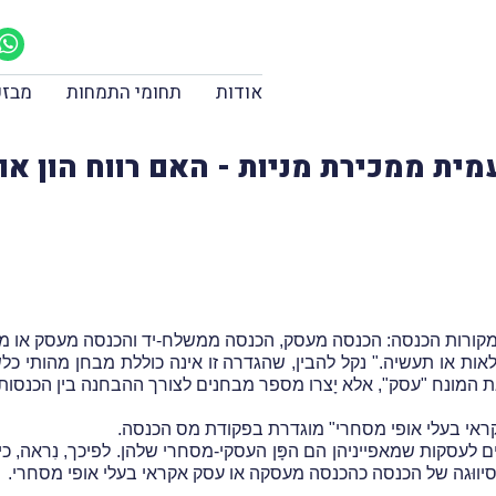
אודות
תחומי התמחות
מבזק
ית ממכירת מניות - האם רווח הון א
ות או תעשיה." נקל להבין, שהגדרה זו אינה כוללת מבחן מהותי כלש
 המונח "עסק", אלא יָצרו מספר מבחנים לצורך ההבחנה בין הכנסות
קראי בעלי אופי מסחרי" מוגדרת בפקודת מס הכנסה.
 לעסקות שמאפייניהן הם הפָּן העסקי-מסחרי שלהן.
לפיכך, נִראה, 
יווּגה של הכנסה כהכנסה מעסקה או עסק אקראי בעלי אופי מסחרי.