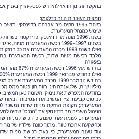
בהקשר זה, מן הראוי להידרש לפסק-הדין בעניין
א.א
תמצית העוּבדות הינה כדלקמן
:
בשנת 1995 הקים מר
אברהם רדזינסקי, תושב פר
שימש כמנהל המערערת.
בשנת 1996 מוּנה מר רדזינסקי כדירקטור בשדות קרן למחקר ופיתוח בע"מ (
בשנים 1997–1999 רכשה המערערת מניות, איגרות-חוב וכתבי אופציה של שדות.
ואילו בשנת 1998 מכְרה המערערת את כל החזקותיה באיגרות-החוב של שדות ומימשה את כתבי האופציה שהיו ברשותה למניות נוספות של שדות.
מלבד רכישת מניות שדות, רכשה המערערת בחודש יוני 1995, במסגרת הקצאה פרטית, מניות של אאורה
באאורה.
בחודש מאי 1996 רכשה המערערת 67% מהון המניות של א.ר.י.א רזאל השקעות וניהול בע"מ (
ואילו בחודש פברואר 1999 רכשה המערערת 100% מהון המניות של לבנגו בע"מ ומר רדזינסקי מוּנה כדירקטור בלבנגו.
מיליון ש"ח, שלטענתה הינו רווח הון פטוּר ממס מכוח צו מס ה
בהודעה המפרשת את נימוקי השומה טען המשיב, כי "מד
לביסוס קביעתו ציין המשיב את הנסיבות הבאות ש
הניהול השביח מר רדזינסקי את "הנכס" שהיה למערע
המערערת, לעומת זאת, טענה, כי רכישת מניות שדו
וכהשקעה ארוכת טווח, מתוך כוונה שילדיו של מר ר
עוד טענה המערערת, כי בעת רכישת מניות שדות,
בלתי-מתוכננות ובלתי-מסחריות בעליל.