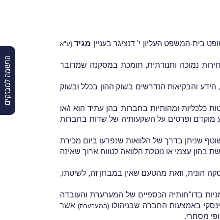
פט בית-המשפט העליון י' דנציגר בעניין
מגיד
(ע"א
הרשמה למבזקים
ירות נמוכה ותנודתית, תומכת במסקנה שמדובר
 הידע והבקיאות הנדרשים בשוק ההון בכלל ובשוק
 כלכליות ומהותיות בחברות בהן עתיד הוא ו/או
דע מוקדם ופרטים על השקעותיה של שדות בחברות
וטף שניתן בדרך של הלוואות שנפרעו ביום מכירת
 בהון עצמי או נוטלת הלוואה לטווח ארוך שאינה
הונית, וזאת מהטעם שאין במבחן זה, לשיטתו,
יות בדו"חותיה הכספיים של המערערת והעובדה
נסקי באמצעות החברה שבניהולו
אשר
(המערערת)
פי מסחרי.