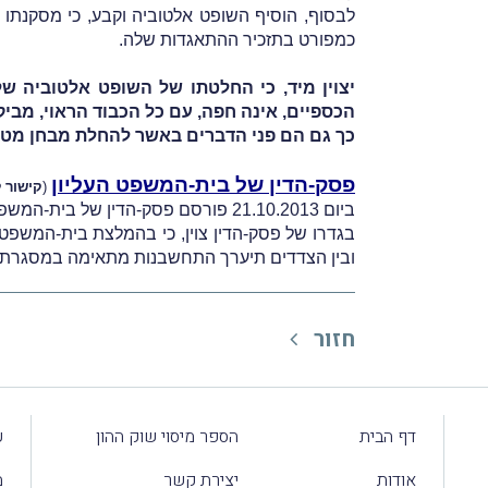
לבסוף, הוסיף השופט אלטוביה וקבע, כי מסקנת
כמפורט בתזכיר ההתאגדות שלה.
יצוין מיד, כי החלטתו של השופט אלטוביה 
הכספיים, אינה חפה, עם כל הכבוד הראוי, מבי
כך גם הם פני הדברים באשר להחלת מבחן מט
פסק-הדין של בית-המשפט העליון
(
קישור 
ביום 21.10.2013 פורסם פסק-הדין של בית-המשפט העליון בערעור.
בגדרו של פסק-הדין צוין, כי
בהמלצת בית-המשפט הג
וב
ין הצדדים תיערך התחשבנות מתאימה במסגרתה,
חזור
דף הבית
הספר מיסוי שוק ההון
ע
אודות
יצירת קשר
מ