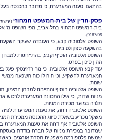
בהתאם, טענה המערערת, כי מדובר בהכנסה בעלת אופ
פסק-הדין של בית-המשפט המחוזי
(
קישור 
בית-המשפט המחוזי בתל-אביב, מפי השופט מ' אל
.
9187/06)
השופט אלטוביה קבע, כי העובדה שעיקר השקעתה
בהשקעה ספקולטיבית.
השופט אלטוביה הוסיף וקבע, בהתייחסות למבחן 
ההון סיכון בפרט.
עוד קבע השופט אלטוביה, כי מר רדזינסקי פעל ב
המערערת להשקיע, וכי היה לו כוח השפעה ממשי ע
שונות.
השופט אלטוביה הוסיף והתייחס למבחן המימון, תו
מניות שדות, וכי אילו התכוונה המערערת לרכוש א
תלויה במועד מכירת המניות.
השופט אלטוביה דחה, את טענת המערערת לפיה ת
משקל מכריע בשאלת סיווּג ההכנסה ממכירת המניו
השופט אלטוביה אף דחה את טענות המערערת בדב
שמדובר במכירת מניות של חברה בודדת בעסקה 
שִמשה פלטפורמה משפטית חסרת אורגנים, כאשר אי