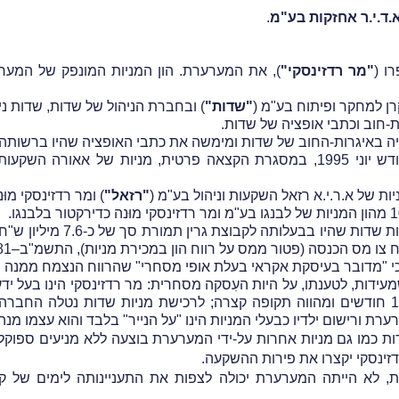
.ד.י.ר אחזקות בע"מ
.
ו (
"מר רדזינסקי"
"שדות"
) ובחברת הניהול של שדות, שדות ניהו
 השקעות בע"מ (
"רזאל"
) ומר רדזינסקי מוּ
כנסה (פטור ממס על רווח הון במכירת מניות), התשמ"ב–1981 שנהג במועד הרלבנטי.
ובר בעיסקת אקראי בעלת אופי מסחרי" שהרווח הנצמח ממנה חייב במס מכ
מעידות, לטענתו, על היות העִסקה מסחרית: מר רדזינסקי הינו בעל 
המערערת; תקופת החזקת מניות שדות נמשכה 10 חודשים ומהווה תקופה קצרה; לרכישת מניות
רת ורישום ילדיו כבעלי המניות הינו "על הנייר" בלבד והוא עצמו מ
ת כמו גם מניות אחרות על-ידי המערערת בוצעה ללא מניעים ספוקלט
דזינסקי יקצרו את פירות ההשקעה.
 לא הייתה המערערת יכולה לצפות את התעניינותה לימים של קבו