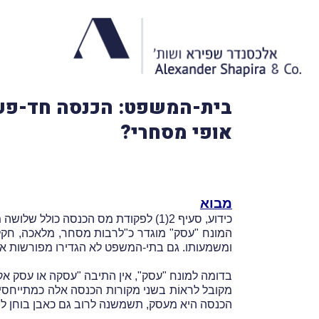
בית-המשפט: הכנסה חד-פעמ
אופי מסחרי?
מבוא
כידוע, סעיף 2(1) לפקודת מס הכנסה כולל שלושה מקורות הכנסה: הכנסה מעסק, הכנסה ממשלח-יד והכנסה מעסק או מעסקת אקראי בעלי אופי מסחרי.
המונח "עסק" מוגדר כ"לרבות מסחר, מלאכה, חקלא
ומשמעותו. גם בתי-המשפט לא הגדירו מפורשות את
בדומה למונח "עסק", אין התיבה "עסקה או עסק א
מקובל לראוֹת בשני מקורות הכנסה אלה כמתייחסים
הכנסה היא מעסק, תשמשנה לרוב גם כאבן בוחן לס