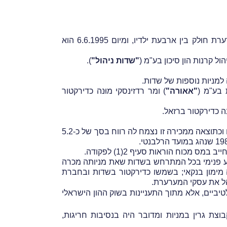
), את המערערת. הון המניות המונפק של המערערת חוּלק בין ארבעת ילדיו, ומיום 6.6.1995 הוא
ל קרנות הון סיכון בע"מ (
"שדות ניהול"
).
"אאורה"
) ומר רדזינסקי מוּנה כדירקטור
נה כדירקטור ברזאל.
בחודש נובמבר 1999 מכרה המערערת את כל מניות שדות שהיו בבעלותה לקבוצת גרין תמורת סך של כ-7.6 מיליון ש"ח וכתוצאה ממכירה זו נצמח לה רווח בסך של כ-5.2
וח הוראות סעיף 2(1) לפקודה.
ידע פנימי בכל המתרחש בשדות שאת מניותה מכרה
 שדות נטלה החברה מימון בנקאי; בשמשו כדירקטור בשדות ובחברת
נהל את עסקי המערערת.
יביים, אלא מתוך התעניינות בשוק ההון הישראלי
צת גרין במניות ומדובר היה בנסיבות חריגות,