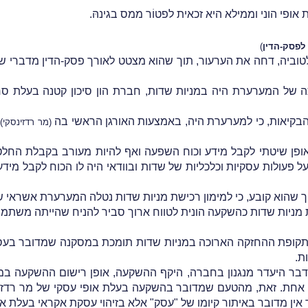
י הוני וממילא היא זכאית לפטוֹר ממס בגינהּ.
לפסק-הדין
)
טוביה, דחה את הערעור, תוך שהוא מצטט לאורך פסק-הדין
מדברי שו
 של המערערת היה במניות שדות, חברת הון סיכון קטנה בעלת סח
הבקיאות, כי למערערת היה, באמצעות האורגן הראשי בה
,
(מר רדזינסקי)
אופן שיטתי לקבל מידע וכוח השפעה ואף להיות מעורב בקבלת החלטות
ל פעולות עסקיות וכלכליות של שדות ובוודאי היה לו הכוח לקבל מי
ך שהוא קובע, כי למימון רכישת מניות שדות נטלה המערערת אשראי ש
ת מניות שדות כהשקעה הונית לטווח ארוך סביר להניח שהייתה משתמשת
קופת ההחזקה הארוכה במניות שדות תומכת במסקנה שמדובר בעסקה 
ת.
ר היעדר מנגנון בחברה, היקף ההשקעה, אופן רישום ההשקעה במנ
אחת. זאת, מהטעם ש
מדובר בהשקעה בעלת אופי עסקי של מר רדזי
ן מדובר באיתור קיומו של "עסק" אלא בזיהוי עסקת אקראי בעלת או