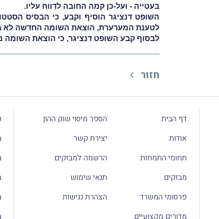
בעטייה - ועל-כן קמה החובה לדַווח עליו.
לטענת המערערת, הוצאת השומה החדשה לא באה
לבסוף קבע השופט דנציגר, כי הוצאת השומה מכוח סעיף 82 לחוק אינה עולה כדי "פתיחת שומה" לה שמוּר הֶס
חזור
דף הבית
הספר מיסוי שוק ההון
ע
אודות
יצירת קשר
מ
תחומי התמחות
הרשמה למבזקים
מ
מבזקים
תנאי שימוש
מ
פרסומי המשרד
הצהרת נגישות
מ
מדורים מקצועיים
מ