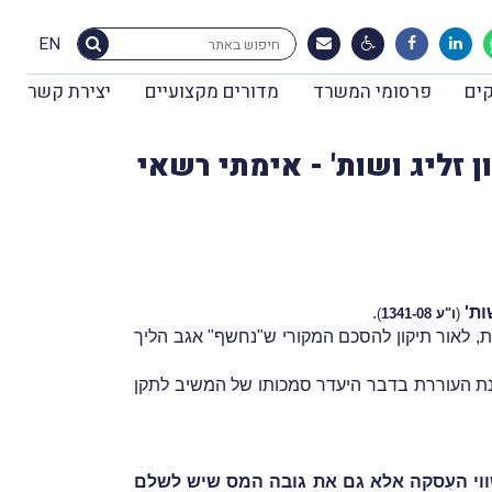
EN
ים
פרסומי המשרד
מדורים מקצועיים
יצירת קשר
ון זליג ושות' - אימתי רשאי
ות'
.
(
ו"ע 1341-08
)
, לאור תיקון להסכם המקורי ש"נחשף" אגב הליך
וי מקרקעין, וממילא אין לקבל את טענת העוררת בדבר היעדר סמכותו של המשיב לתקן
שווי העִסקה אלא גם את גובה המס שיש לשלם