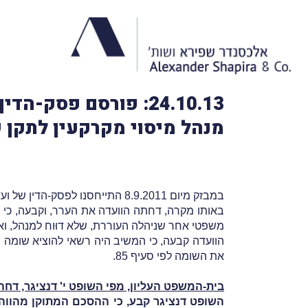
24.10.13: פורסם פס
מנהל מיסוי מקרקעין לתקן
במבזק מיום 8.9.2011 התייחסנו לפסק-הדין של ועדת-הערר שליד בית-המשפט המחוזי בתל-אביב
באותו מקרה, דחתה הוועדה את הערר, וקבעה, כי 
משפטי אחר שניהלה העוררת, שלא דוּוח למנהל, וא
את השומה לפי סעיף 85.
בית-המשפט העליון, מפי השופט י' דנציגר, ד
השופט דנציגר קבע, כי ההסכם המתוקן מהווה 