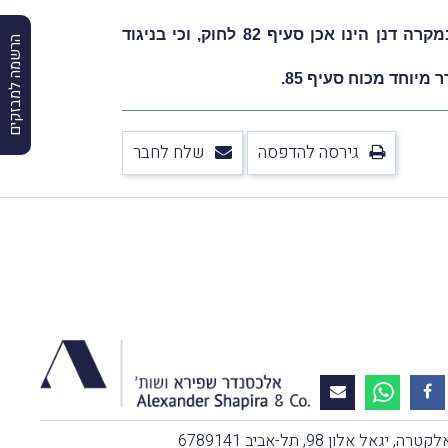
השופט דנציגר הוסיף וקבע, כי הבסיס הסטטוטורי על-פי מוסמך המשיב להוציא שומה חדשה כפי שנעשה במקרה דנן הינו אכן סעיף 82 לחוק, וכי בניגוד
הרשמה למבזקים
גירסה להדפסה
שלח לחבר
, יגאל אלון 98, תל-אביב 6789141