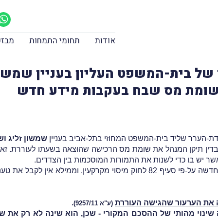
אודות
תחומי התמחות
מבזק
ק-הדין של בית-המשפט העליון בעניין שמש
 שומת מס שבח בעקבות מידע חדש
בעניין
שמשון זליג וש
בדין תיקן המנהל את שומת מס הרכישה שהוּצאה בשעתו לעוררת. זאת
שר יש בו כדי לשנות את התמורות המוסכמות בין הצדדים.
הוועדה קבעה, כי המשיב היה רשאי להוציא שומה חדשה על-פי סעיף 82 לחוק מיס
חה את הערעור שהגישה העוררת
.
(
ע"א 9257/11
)
שינוי מהותי של ההסכם המקורי - שכן, הוא שינה לא רק את 