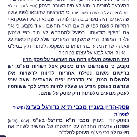
המערער להוכיח כי הוא לא היה מעורב בעסק
(והואיל וכך, כי לא
וכי מהראיות שהובאו לפניו עולה
ידע לכאורה על הוצאת החשבוניות)
שהמערער היה מעורב בהתנהלות החשבונאית של העסק ואף
התלווה לוזאנה לפגישות עם רואה-החשבון. עוד נקבע, כי אף
אם "היקף מודעותו" בפועל למתרחש לא היה כפי שנטען
על-ידי המשיב, הרי שמשבָּחר המערער שלא לפקח כיאות על
וזאנה - שהיה מנוּע, בהיותו אדם מפוקפק, לפתוח תיק במע"מ
- "אין לו אלא לבוא על עצמו בטרוניה".
בית-המשפט העליון דחה את הערעור על פסק-הדין
.
נקבע, כי משנרשם אדם כעוסק אצל רשויות מע"מ, יש
ברישום משום נטילת אחריות לדיווח לרשויות אלו
ולתשלום המס; וכי הדברים יפים שבעתיים שעה שמי
שנרשם כעוסק מודע או שעליו להיות מודע לכך ששותפיו
לעסק מנוּעים מלפתוֹח תיק עוסק על שמם.
פסק-הדין בעניין מכבי ת"א כדורגל בע"מ
(
קישור
לפסה"ד
)
בפסק-הדין בעניין
מכבי ת"א כדורגל בע"מ
(
ע"מ (ת"א)
ערערה החברה על החלטתו של המשיב לשנות את
)
1126/06
סיוּוגה לצורכי מע"מ מעוסק למלכ"ר.