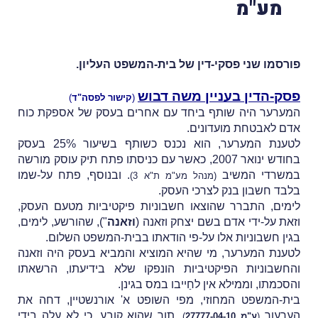
מע"מ
פורסמו שני פסקי-דין של בית-המשפט העליון.
פסק-הדין בעניין משה דבוש
(
קישור לפסה"ד
)
המערער היה שותף ביחד עם אחרים בעסק של אספקת כוח
אדם לאבטחת מועדונים.
לטענת המערער, הוא נכנס כשותף בשיעור 25% בעסק
בחודש ינואר 2007, כאשר עם כניסתו פתח תיק עוסק מורשה
במשרדי המשיב
. ובנוסף, פתח על-שמו
(מנהל מע"מ ת"א 3)
בלבד חשבון בנק לצרכי העסק.
לימים, התברר שהוצאו חשבוניות פיקטיביות מטעם העסק,
וזאת על-ידי אדם בשם יצחק וזאנה (
וזאנה
"), שהורשע, לימים,
בגין חשבוניות אלו על-פי הודאתו בבית-המשפט השלום.
לטענת המערער, מי שהיא המוציא והמביא בעסק היה וזאנה
והחשבוניות הפיקטיביות הונפקו שלא בידיעתו, הרשאתו
והסכמתו, וממילא אין לחַייבו במס בגינן.
בית-המשפט המחוזי, מפי השופט א' אורנשטיין, דחה את
הערעור
, תוך שהוא קובע, כי לא עלה בידי
(
ע"מ 27777-04-10
)