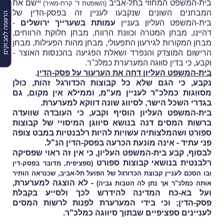
בית-המשפט המחוזי בתל-אביב
יישם את
(השופטת ד' קרת-מאיר)
המבחנים השונים שנקבעו לעניין זה בפסק-הדין של
הרשמה למבזקים
בית-המשפט העליון בעניין
עמותת בשערייך ירושלים
-
דהיינו, מבחן המטרה וכוונת הרווח, מבחן חלוקת הרווחים,
מבחן המקורות לגירעון התפעולי, מבחן מהות הפעילות, מבחן
הרישום המוצדק והנפרד ושאלת הפגיעה בהכנסות האוצר -
וקבע, כי בדין סוּוגה המערערת כמלכ"ר.
בית-המשפט העליון דחה את הערעור על פסק-הדין
.
נקבע, כי הגם שלא כל קבוצות הכדורגל זהוֹת, כולן
מסוּוגות כמלכ"ר לעניין מע"מ, וממילא אין מקום, גם
בגדרי השכל הישר, לסיווג שונה דווקא למערערת.
בית-המשפט העליון הוסיף וקבע, כי העובדה שוועדה
ברשות המסים דנה בנושא סיוּוגן המיסויי של קבוצות
ספורט ושהמלצותיה עשויות להיות רלבנטיות במבט צופה
פני עתיד - אינה מונעת הכרעה בפסק-הדין הנ"ל.
לבסוף, קבע בית-המשפט העליון, כי אין זה ראוי שפסיקה
רלבנטית בנושאי קבוצות ספורט
(ספציפית, מדובר בפסק-דין
ובו הסכם לעניין קבוצת הכדורגל של הפועל תל-אביב, שכנראה הותיר
- לא הוצגה למערערת,
אותה כמלכ"ר אך נתן לה הטבות גביה)
ועל בא-כח המדינה להידרש לכך ולסייע בקבלת
פסק-הדין; וכי בידי המערערת לפְנות לרשות המסים
לעניינים ספציפיים שבתוך סיוּוגה כמלכ"ר.