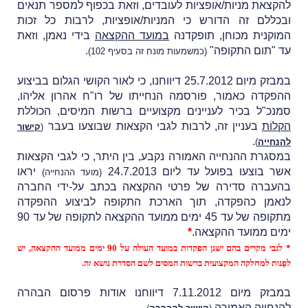
להקצאת מניות/
אופציות לעובדים, וזאת בכפוף למספר תנאים
ובכללם זה הדורש כי המניות/אופציות, לרבות כל זכות
המוקנית מכוחן, תופקדנה
במועד ההקצאה
בידי נאמן, וזאת
עד "תום התקופה"
.
(כמשמעות מונח זה בסעיף 102)
במבזק מיום 25.7.2012 דיווחנו, כי
לאור הקושי הגלום בביצוע
ההפקדה כאמור, פורסמה הנחייתו של רו"ח אהרון אליהו,
סמנכ"ל בכיר לעניינים מקצועיים ברשות המיסים, הכוללת
הקלוֹת
בעניין זה, לרבות לגבי הקצאות שבוצעו בעבר
(
קישור
.
להנחייה
)
במסגרת ההנחייה האמורה נקבע, בין היתר, כי לגבי הקצאות
אשר בוצעו בפועל עד ליום 24.7.2013
יראו
(מועד ההנחייה)
בהעברה סדירה של פרטי ההקצאה בכתב על-ידי החברה
לנאמן כהפקדה, תוך הארכת התקופה לביצוע ההפקדה
מתקופה של עד 45 ימים ממועד ההקצאה לתקופה של עד 90
ימים ממועד ההקצאה.
*
* לגבי מקרים בהם ישנן הפקדות במועד העולה על 90 ימים ממועד ההקצאה, יש
לפְנות למחלקה המקצועית ברשות המסים לשם הסדרת נושא זה.
במבזק מיום 7.11.2012 דיווחנו אודות פרסום
הבהרה
להנחייה האמורה
.