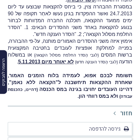
(
קישור להבהרה
)
במסגרת ההבהרה צוין, כי ביחס להקצאות שבוצעו עד ליום
24.7.2013 ואשר ההפקדות בגינן נעשו לאחַר תקופה של 90
ימים ממועד ההקצאה, תוכלנה החברה המדַווחות לבחוֹר
בנוגע להקצאות באחד משני ההסדרים הבאים: 1. "הסדר
החלפת מסלול הקצאה"; 2. "הסדר הענקה חדש".
אימוץ איזה משני ההסדרים האמורים מותנה, על-פי ההבהרה,
בפנייה למחלקת אופציות לעובדים בחטיבה המקצועית
ברשות המסים
או במשלוח
(לגבי הֶסדר החלפת מסלול הקצאה)
הרשמה למבזקים
הודעה
לא יאוחר מיום 5.11.2013
.
(לגבי הֶסדר הענקה חדש)
תשומת לבכם אפוא, לעמידה בלוח הזמנים האמור,
שאחרת ההקצאות תיחשבנה ל"הקצאה ללא נאמן",
דהיינו העובדים יחויבו בגינהּ במס הכנסה
(דהיינו, כהכנסת
ולא במס רווחי הון.
עבודה)
חזור
גירסה להדפסה