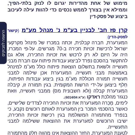
מימוש של אחת מהדירות יגרום לו לנזק בלתי-הפיך,
וממילא אין בצורך לממש נכסים כדי להוות עילה לעיכוב
ביצוע של פסק-דין
קרן פז חב' לבניין בע"מ נ' מנהל מע"מ
(
קישור
הרשמה למבזקים
לפסק-הדין
)
המערערת, חברה קבלנית, זכתה במכרז של מינהל מקרקעי
ישראל לרכישת זכויות חכירה ב-70 מגרשים. על-פי המכרז,
היה על היזם לא רק לרכוש את זכויות החכירה, אלא גם
להתקשר בהסכם נפרד לביצוע עבודות פיתוח עם חברת מבני
תעשייה ולשאת בתשלום הוצאות פיתוח כולל מע"מ למינהל
באמצעות מבני תעשייה.
המערערת אכן שילמה למבני
תעשייה תמורה הכוללת מע"מ בגין ביצוע עבודות הפיתוח,
חֵלף ביצוען על-ידי הרשות המקומית. בגין תמורה זו, קיבלה
המערערת קבלה (ולא חשבונית מס) ממבני תעשייה, וזאת
כנגזר מהלכת
ראדקו
.
(
ע"א 6014/04
)
לימים, מָכְרה המערערת את זכויות החכירה לצדדים שלישיים,
כאשר בהסכמי המכר בין המערערת לאותם רוכשים נקבע, כי
בנפרד מהתמורה המשולמת בגין רכישת זכויות החכירה,
ישיבו הרוכשים למערערת את ההוצאות ששילמה למבני
התעשיייה.
לטענת המערערת, החזר ההוצאות אינו מהווה חֵלק מהתמורה