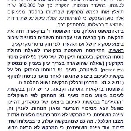
לטענתו,
בהיעדר הכנסות, הפקדת סך של 800,000 ש"ח
תיאלץ אותו לממש מקרקעין שברשותו בהפסד. מנימוקים
אלה, טוען המבקש, כי להוראות על הטלת עיקול על שתי דירות
שנמצאות בבעלותו, ולהסתפק בכך.
בית-המשפט העליון, מפי השופטת ד' ברק-ארז, דחה את
הבקשה, תוך קביעת שני עקרונות חשובים בסוגיית עיכוב
ביצוע פסקי-דין של ועדת-הערר לפי חוק מיסוי מקרקעין.
ראשית
, התייחסה השופטת ברק-ארז לשאלת תחולת
נוסחו המתוקן, בעקבות תיקון 70, של סעיף 91 לחוק מיסוי
מקרקעין (שאלה שהושארה בצריך עיון בעניין פיננסטיק
).
לשיטתה, סעיף 91 בנוסחו המתוקן חל על
(
ע"א 3703/12
)
בקשות לעיכוב ביצוע שהוגשו לאחַר מועד כניסתו לתוקף
(31.3.2011 - הח"מ) ובכללן הבקשה נשוא החלטה זו.
השופטת ברק-ארז הוסיפה וקבעה, כי יש לדון בבקשות
לעיכוב ביצוע מכוח סעיף 91 המתוקן לפי השיקולים
"הרגילים" בבקשות לעיכוב ביצועו של פסק-דין, דהיינו
כפועל יוצא מסיכויי הערעור ומאזן הנוחות. לעניין זה,
ציינה השופטת, כי המבקש לא מסר פרטים מלאים אודות
מצבו הכלכלי, מה גם שמהבקשה עולה, כי בבעלותו שתי
דירות. עוד ציינה השופטצת, כי המבקש לא הראה מדוע