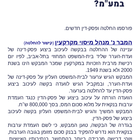
במע"מ?
פורסמו החלטה ופסק-דין חדשים.
המבר נ' מנהל מיסוי מקרקעין
(
קישור להחלטה
)
עניינה של ההחלטה בבקשה לעיכוב ביצוע פסק-דינה של
ועדת-הערר שליד בית-המשפט המחוזי בתל-אביב, לפיו יום
רכישת מרבית הזכויות במקרקעין שמכר המבקש הינו בשנת
2000 ולא בשנת 1949.
המבקש הגיש ערעור לבית-המשפט העליון על פסק-דינה של
ועדת-הערר, ובמקביל הגיש לוועדה בקשה לעיכוב ביצוע
פסק-הדין עד להחלטה בערעור.
הוועדה הורתה על עיכוב ביצוע של פסק-הדין כנגד העמדת
ערבות בנקאית על מלוא סכום המס, בסך 800,000 ש"ח.
המבקש המשיך והגיש לבית-המשפט העליון בקשה לעיכוב
ביצוע של פסק-הדין.
בגדרהּ של הבקשה, טוען המבקש, כי לשם העמדת ערבות
בנקאית הוא נדרש להפקיד בבנק סכום מזומן בגובה הערבות,
וזוהי דרישה מכבידה ביותר בהתחשב בנסיבותיו האישיות.