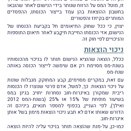
זו, מוטל המס על הרווח שנותר בידי הנישום לאחר שהובאו
בחשבון ההוצאות בהן עמד בייצור הכנסתו, ההפסדים
המותרים בקיזוז והפטורים.
יצוין, כי ככל שחוק התיאומים חל בקביעת הכנסתו של
הנישום, אזי הכנסתו החייבת תיקָבע לאחר תיאום התוספות
והניכויים לפי חוק זה.
ניכוי הוצאות
ככלל, הוצאה שהוציא הנישום תותר לו בניכוי מהכנסותיו
בשנת-מס מסוימת רק אם שימשה לייצור הכנסה באותה
שנת-מס.
עם זאת, במקרים מסוימים, קבע המחוקק מגבלות שונות
על ניכוי הוצאות. כך, למשל, אדם פרטי שנוצרו לו הכנסות
ריבית שמקורן באיגרות-חוב נסחרות יחויב בגינן במס
בשיעור מופחת של 15% או 25% (בשנת-המס 2012
ואילך), לפי העניין, בכפוף למספר תנאים, ביניהם זה
הדורש שאותו אדם לא תבע ניכוי הוצאות מימון בשל אותן
איגרות-חוב.
כמו-כן, על-מנת שהוֹצאה תותר בניכוי עליה להיות הוצאה