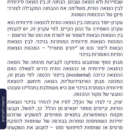
שבפירות ולא הוצאה שבהון. הבחנה זו, בין הוצאה פירותית
לבין הוצאה הונית, משלימה את ההבחנה המקבילה לצורכי
מיונָן של ההכנסות השונות.
עקרון-יסוד בהבחנה בין הוצאה הונית להוצאה פירותית הוא
עקרון השמירה על ההון הקיים. לפי עקרון זה, יש להבחין
בין הוצאות הבאות לשמור או לשרת את הונו של הנישום –
המהוות הוצאות פירותית המותרות בניכוי, לבין הוצאות
הבאות ליצור נכס או "יתרון מתמיד" – המהוות הוצאות
הוניות האסורות בניכוי.
מבחן נוסף שנתגבש בפסיקה לקביעת מהותה של הוצאה
כהוצאה פירותית או כהוצאה הונית נדרש לשאלה האם
ההוצאה כרוכה (incidental) בייצור הכנסה. לפי מבחן זה,
המכוּנה מבחן האינצידנטליות, הוצאה תיחשב להוצאת
פירותית המותרת בניכוי אם היא משתלבת בתהליכו ומבנהו
הטבעי של מקור ההכנסה.
הרשמה למבזקים
יצוין, כי לצדו של הכְּלָל, לפיו אין להתיר בניכוי הוצאות
הוניות, קיימים מספר יוצאים מן הכלל. כך, למשל, נקבעו
תקנות המאפשרות, בתנאים מסוימים, למשקיע שרוכש
יחידות השתתפות נסחרות בבורסה של שותפות להפקת
סרטים או שותפות לחיפושי נפט – לתבוע את השקעתו