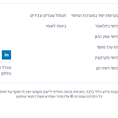
קרונות יסוד במערכת המיסוי
תגמול עובדים ובכירים
יסוי בינלאומי
ביטוח לאומי
יסוי שוק ההון
ס ערך מוסף
יסוי מקרקעין
מגדל אלקטרה
יסוי רווחי הון
טלפון:
נות מידע כללי בלבד, הוא אינו מהווה תחליף לייעוץ מקצועי ואין לו תוקף של חוות
כל הזכויות שמורות © אלכסנדר שפירא ושות' |
תנאי שימוש