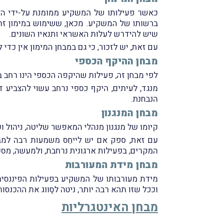
כאשר פעילותו של המשקיע ממומנת על-ידי הלוו
ברשותו של המשקיע. מכאן, ששימוש במימון זר מצב
שיש להידרש לעלות האשראי ותנאיו השונים.
עם זאת, יש לזכור, כי גם במבחן המימון אין כדי
מבחן ההיקף הכספי
לפי מבחן זה, פעילות שהיקפה הכספי הינו רחב 
מנגד, לעיתים, היקף כספי נרחב עשוי להצביע 
הנבחנת.
מבחן המנגנון
קיומו של מנגנון מנהלי המאפשר שליטה, ניהול ו
עם זאת, ספק אם יש לייחֵס משמעות רבה למבחן
המקרים, בפעילות ארגונית נרחבת, ולמעשה, מספי
מבחן מידת המעורבות
מידת מעורבותו של המשקיע בפעילות הפיננסית 
וככל שזו תהא רבה יותר, ניטה לסַווג את ההכנס
מבחן האינטגרליות