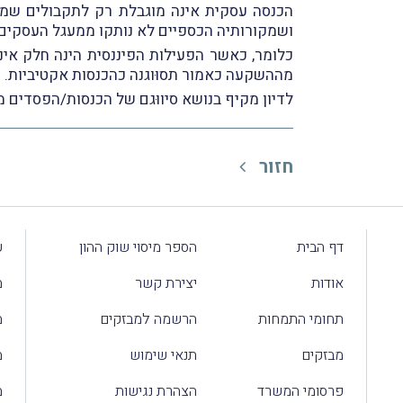
הכנסה עסקית אינה מוגבלת רק לתקבולים שמק
ושמקורותיה הכספיים לא נותקו ממעגל העסקים
כלומר, כאשר הפעילות הפיננסית הינה חלק אי
מההשקעה כאמור תסוּוגנה כהכנסות אקטיביות. כ
לדיון מקיף בנושא סיווּגם של הכנסות/הפסדים ממכירת
חזור
דף הבית
הספר מיסוי שוק ההון
ע
אודות
יצירת קשר
מ
תחומי התמחות
הרשמה למבזקים
מ
מבזקים
תנאי שימוש
מ
פרסומי המשרד
הצהרת נגישות
מ