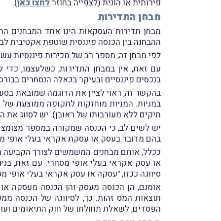
פירותית או הונית (לצפייה בחוזר
לחצו כאן
).
מבחן התדירות
מבחן תדירות העסקאות הינו אחד המבחנים החשוב
ההבחנה בין הכנסה פיננסית שוטפת אקטיבית לבי
לפי מבחן זה, מספר רב של מכירות פיננסיות עשו
עם זאת, אין במבחן התדירות, כשלעצמו, כדי ל
בנכסים פיננסיים ובעיקר בכאלה הנסחרים בבורסה
בהקשר זה, ראוי לציין את הדוגמה שמובאת בסעיף 5.
במניות. המניות מוחזקות לתקופה ממוצעת של 
תיקים ללא מעורבותו של ראובן). יש לסווג את הה
יש לשים לב, כי הכנסה שמקורהּ במספר מצומצם
בהם מדובר בעסק או עסקת אקראי בעלי אופי מס
ככלל, אותם מבחנים המשמשים לצורך הקביעה הא
או עסק אקראי בעלי אופי מסחרי. עם זאת, בנ
סיווּגהּ ככזו, "עסקה או עסק אקראי בעלי אופי
אומנם, הן הכנסה מעסק והן הכנסה מעסקה או ע
תוצאות המס זהות. כך, לסיווּגה של הכנסה ממ
הפסדים, לשאלת תחולתו של חוק התיאומים ועוד