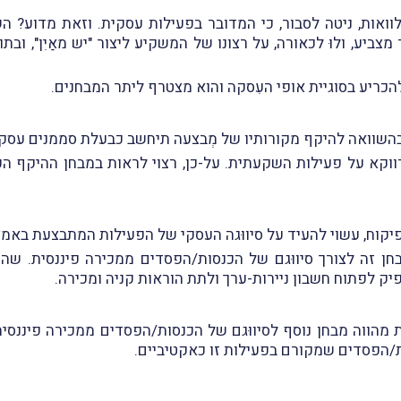
אות, ניטה לסבור, כי המדובר בפעילות עסקית. וזאת מדוע? השק
יע, ולוּ לכאורה, על רצונו של המשקיע ליצור "יש מאַיִן", ובתור 
 להכריע בסוגיית אופי העִסקה והוא מצטרף ליתר המבחנים.
בהשוואה להיקף מקורותיו של מְבצעה תיחשב כבעלת סממנים עסקי
דווקא על פעילות השקעתית. על-כן, רצוי לראות במבחן ההיקף הכ
פיקוח, עשוי להעיד על סיווּגה העסקי של הפעילות המתבצעת באמצע
 זה לצורך סיווּגם של הכנסות/הפסדים ממכירה פיננסית. שהרי
ק לפתוח חשבון ניירות-ערך ולתת הוראות קניה ומכירה.
מהווה מבחן נוסף לסיווּגם של הכנסות/הפסדים ממכירה פיננסי
ות/הפסדים שמקורם בפעילות זו כאקטיביים.