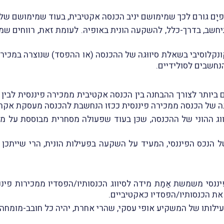
ופיָם גורם לכך שמימושם יניב הכנסה אקטיבית, בעוד שמימושם של נ
יחשב, בדרך-כלל, להשקעה הונית באופיהּ. לעומת זאת, רווחים ש
ונקלוסיבי בשאלת סיווּגה של ההכנסה (או ההפסד) שנוצרה במכיר
נחשבים לסולידיים.
יותר לצורך ההבחנה בין הכנסה אקטיבית ממכירה פיננסית לבין רו
גה של הכנסה ממכירה פיננסית ככזו הנחשבת להכנסה מעסקת אקרא
ההוני של ההכנסה, שכּן בעוד שפעולה מסחרית מבוססת על מחז
 הנכס הפיננסי, המעיד על השקעה בפעילות הונית, הרי שייתכן 
נסי משמשת אַמַת מידה לסיווג הכנסותיו/הפסדיו ממכירות פיננסי
 את הכנסותיו/הפסדיו כאקטיביים.
פעילותו של המשקיע אופי עסקי, שהרי אחרת, יהיה כל חובב-מומחה