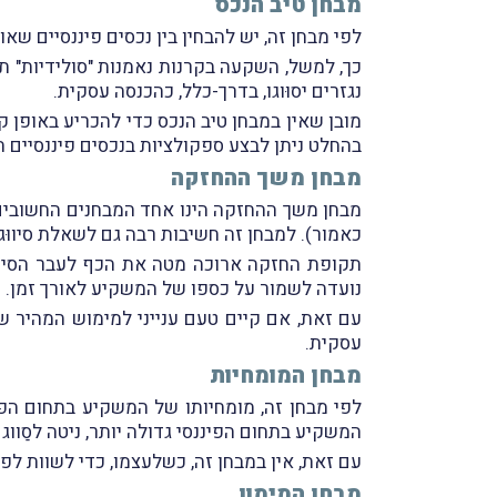
מבחן טיב הנכס
לפי מבחן זה, יש להבחין בין נכסים פיננסיים שא
כך, למשל, השקעה בקרנות נאמנות "סולידיות" ת
נגזרים יסוּוגו, בדרך-כלל, כהכנסה עסקית.
מובן שאין במבחן טיב הנכס כדי להכריע באופן ק
בהחלט ניתן לבצע ספקולציות בנכסים פיננסיים ה
מבחן משך ההחזקה
מבחן משך ההחזקה הינו אחד המבחנים החשובים ב
כאמור). למבחן זה חשיבות רבה גם לשאלת סיווּ
תקופת החזקה ארוכה מטה את הכף לעבר הסיווג 
נועדה לשמור על כספו של המשקיע לאורך זמן.
עם זאת, אם קיים טעם ענייני למימוש המהיר של
עסקית.
מבחן המומחיות
לפי מבחן זה, מומחיותו של המשקיע בתחום הפינ
המשקיע בתחום הפיננסי גדולה יותר, ניטה לסַווג
עם זאת, אין במבחן זה, כשלעצמו, כדי לשוות ל
מבחן המימון