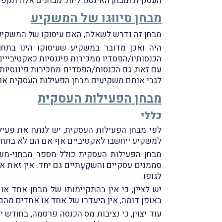
העסקית ומבחן האינטגרליות. מבחנים אלה תקפים
מבחן סיווּגו של המשקיע
מבחן זה נדרש לשאלה, האם עיסוקו של המשקיע 
היה ואכן מדובר במשקיע שעיסוקו הינו בתחום
הכנסותיו/הפסדיו ממכירות פיננסיות כאקטיבייים
עם זאת, גם הכנסות/הפסדים ממכירות פיננסיות
לגבי אותם משקיעים מבחן הפעילות העסקית או 
מבחן הפעילות העסקית
כללי
לפי מבחן הפעילות העסקית, יש לנתח את פעילו
למשקיע ייחשבו לאקטיביים אף אם הם לא בתחום
מבחן הפעילות העסקית כולל מספר מבחני-משנ
סממנים עסקיים והשקָעָתיים גם יחד. אין זאת 
לגופו.
יש לציין, כי אין בהתקיימותו של מבחן אחד א
באופן דומה, אין היעדרו של אחד או אחדים מהם 