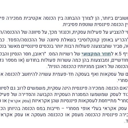
ים ביותר, הן לצורך ההבחנה בין הכנסה אקטיבית ממכירה פיננס
ן הכנסה פיננסית שוטפת פסיבית.
י להצביע על פעילות עסקית, וכנגזר מכך, על סיווּגה של ההכנסה
הכריע באופן קונקלוסיבי בשאלת סיווּגה של ההכנסה/הפסד. כמ
, סביר שתבוצענה פעולות רבות יותר בנכסים פיננסיים מאשר בנכס
א ל
חוזר המקצועי
של רשויות המס: "ראובן, חסר הנסיון והבק
חודשיים, ומבוצעות בהן כמה עשרות פעולות בחודש (או מספר ג
כנסה של ראובן ממניותיו כהכנסה הונית".
 של עסקאות ואף בעסקה חד-פעמית עשויה להיחשב להכנסה אקטי
חרי.
ם הכנסה ממכירה פיננסית הינה עסקית, משמשים לרוב גם לסיוו
יגוד לעסק שמשמעו המסגרת העסקית הקבועה והסדירה של פעיל
 מסחרי" מתייחסת לעסקאות פיננסיות שהן אקראיות
או ע
(עסק אקראי)
סק אקראי בעלי אופי מסחרי – חייבות במס הכנסה בהיותן הכנ
כירה פיננסית כהכנסה מעסק או כהכנסה מעסקה או עסק אקראי ב
.