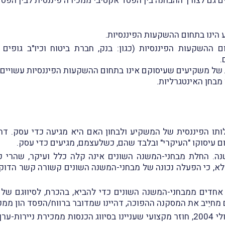
 גם לצורך ההבחנה בין הפסד אקטיבי ממכירה פיננסית לבין הפסד 
הינו בתחום ההשקעות הפיננסיות.
 ההשקעות הפיננסיות (כגון: בנק, חברת ביטוח וכיו"ב גופים 
.
 של משקיעים שעיסוקם אינו בתחום ההשקעות הפיננסיות עשויים ל
מבחן האינטגרליות.
תו הפיננסית של המשקיע ולבחון האם היא מגיעה כדי עסק. דהיי
 עיסוקו "העיקרי" ובלבד שהם, כשלעצמם, מגיעים כדי עסק.
ה. החלת מבחני-המשנה השונים אינה קלה כלל ועיקר, שהרי פ
אלא, כי הפעלה נכונה של מבחני-המשנה השונים קשורה קשר הדוק
ו אחדים ממבחני-המשנה השונים כדי להביא, בהכרח, לסיווּגם של
מחיֵיב את המסקנה ההפוכה, דהיינו שמדובר ברווח/הפסד הון ממכי
עוד יצוין, כי נציבות מס הכנסה פרסמה, בחודש יולי 2004, חוזר מקצועי שעניינו בסיו