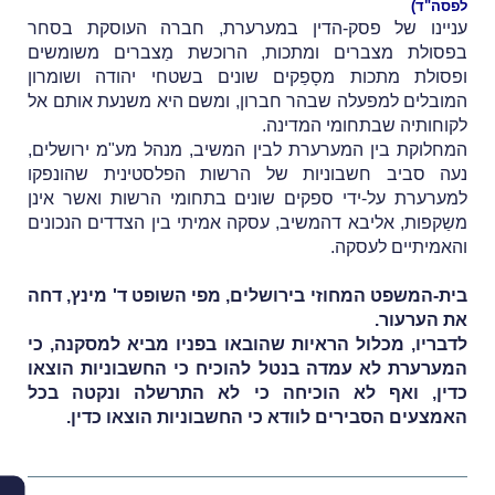
לפסה"ד
)
עניינו של פסק-הדין במערערת, חברה העוסקת בסחר
בפסולת מצברים ומתכות, הרוכשת מַצברים משומשים
ופסולת מתכות מסָפַקים שונים בשטחי יהודה ושומרון
המובלים למפעלה שבהר חברון, ומשם היא משנעת אותם אל
לקוחותיה שבתחומי המדינה.
המחלוקת בין המערערת לבין המשיב, מנהל מע"מ ירושלים,
נעה סביב חשבוניות של הרשות הפלסטינית שהונפקו
למערערת על-ידי ספקים שונים בתחומי הרשות ואשר אינן
משַקפות, אליבא דהמשיב, עסקה אמיתי בין הצדדים הנכונים
והאמיתיים לעסקה.
בית-המשפט המחוזי בירושלים, מפי השופט ד' מינץ, דחה
את הערעור.
לדבריו, מכלול הראיות שהובאו בפניו מביא למסקנה, כי
המערערת לא עמדה בנטל להוכיח כי החשבוניות הוצאו
כדין, ואף לא הוכיחה כי לא התרשלה ונקטה בכל
האמצעים הסבירים לוודא כי החשבוניות הוצאו כדין.