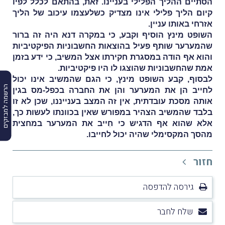
הסתיים ההליך הפלילי בעניינו. זאת, בהתאם לכלל לפיו
קיום הליך פלילי אינו מצדיק כשלעצמו עיכוב של הליך
אזרחי באותו עניין.
השופט מינץ הוסיף וקבע, כי במקרה דנא היה זה ברור
שהמערער שותף פעיל בהוצאות החשבוניות הפיקטיביות
והוא אף הודה במסגרת חקירתו אצל המשיב, כי ידע בזמן
אמת שהחשבוניות שהוצגו לו היו פיקטיביות.
לבסוף, קבע השופט מינץ, כי הגם שהמשיב אינו יכול
הרשמה למבזקים
לחייב הן את המערער והן את החברה בכפל-מס בגין
אותה מסכת עובדתית, אין זה המצב בענייננו, שכן לא זו
בלבד שהמשיב הצהיר במפורש שאין בכוונתו לעשות כך,
אלא שהוא אף הדגיש כי חִייב את המערער במחצית
מהסך המקסימלי שהיה יכול לחייבו.
חזור
גירסה להדפסה
שלח לחבר