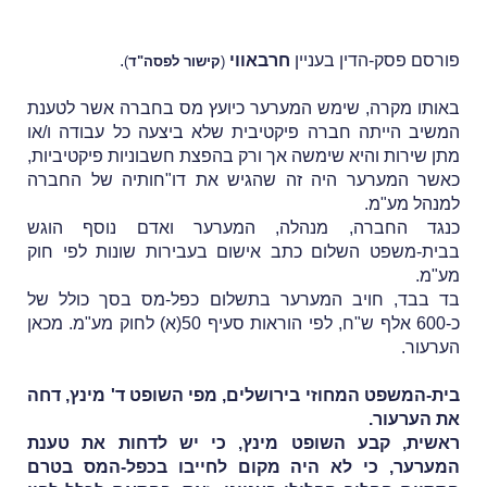
פורסם פסק-הדין בעניין
חרבאווי
.
(
קישור לפסה"ד
)
באותו מקרה, שימש המערער כיועץ מס בחברה אשר לטענת
המשיב הייתה חברה פיקטיבית שלא ביצעה כל עבודה ו/או
מתן שירות והיא שימשה אך ורק בהפצת חשבוניות פיקטיביות,
כאשר
המערער היה זה שהגיש את דו"חותיה של החברה
למנהל מע"מ.
כנגד החברה, מנהלה, המערער ואדם נוסף הוגש
בבית-משפט השלום כתב אישום בעבירות שונות לפי חוק
מע"מ.
בד בבד, חויב המערער בתשלום כפל-מס בסך כולל של
כ-600 אלף ש"ח, לפי הוראות סעיף 50(א) לחוק מע"מ. מכאן
הערעור.
בית-המשפט המחוזי בירושלים, מפי השופט ד' מינץ, דחה
את הערעור.
ראשית, קבע השופט מינץ, כי יש לדחות את טענת
המערער, כי לא היה מקום לחייבו בכפל-המס בטרם