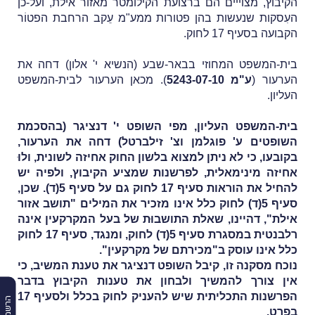
הקיבוץ, מצוייים הם ברצועת הקילומטר מאזור אילת, ועל-כן
העִסקות שנעשות בהן פטורות ממע"מ עֵקב הרחבת הפטוֹר
הקבועה בסעיף 17 לחוק.
בית-המשפט המחוזי בבאר-שבע (הנשיא י' אלון) דחה את
הערעור (
ע"מ 5243-07-10
). מכאן הערעור לבית-המשפט
העליון.
בית-המשפט העליון, מפי השופט י' דנציגר (בהסכמת
השופטים ע' פוגלמן וצ' זילברטל) דחה את הערעור,
בקובעו, כי לא ניתן למצוא בלשון החוק אחיזה לשונית, ולוּ
אחיזה מינימאלית, לפרשנות שמציע הקיבוץ, ולפיה יש
להחיל את הוראות סעיף 17 לחוק גם על סעיף 5(ד). שכן,
סעיף 5(ד) לחוק כלל אינו מזכיר את המילים "תושב אזור
אילת", דהיינו, שאלת התושבוּת של בעל המקרקעין אינה
רלבנטית במסגרת סעיף 5(ד) לחוק, ומנגד, סעיף 17 לחוק
כלל אינו עוסק ב"מכירתם של מקרקעין".
נוכח מסקנה זו, קיבל השופט דנציגר את טענת המשיב, כי
אין צורך להמשיך ולבחון את טענות הקיבוץ בדבר
הפרשנות התכליתית שיש להעניק לחוק בכלל ולסעיף 17
בפרט.