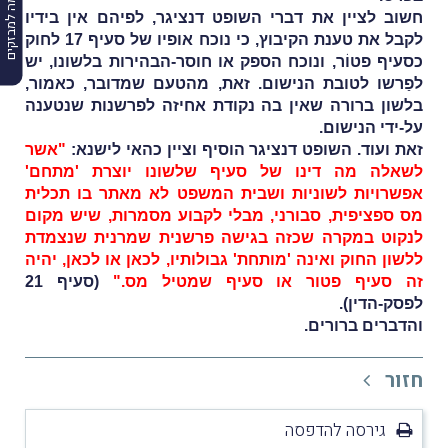
הרשמה למבזקים
חשוב לציין את דברי השופט דנציגר, לפיהם אין בידיו
לקבל את טענת הקיבוץ, כי נוכח אופיו של סעיף 17 לחוק
כסעיף פטוֹר, ונוכח הספק או חוסר-הבהירות בלשונו, יש
לפַרשו לטובת הנישום. זאת, מהטעם שמדובר, כאמור,
בלשון ברורה שאין בה נקודת אחיזה לפרשנות שנטענה
על-ידי הנישום.
זאת ועוד. השופט דנציגר הוסיף וציין כהאי לישנא:
"אשר
לשאלה מה דינו של סעיף שלשונו יוצרת 'מתחם'
אפשרויות לשוניות ושבית המשפט לא מאתר בו תכלית
מס ספציפית, סבורני, מבלי לקבוע מסמרות, שיש מקום
לנקוט במקרה שכזה בגישה פרשנית שמרנית שנצמדת
ללשון החוק ואינה 'מותחת' גבולותיו, לכאן או לכאן, יהיה
זה סעיף פטור או סעיף שמטיל מס."
(סעיף 21
לפסק-הדין).
והדברים ברורים.
חזור
גירסה להדפסה