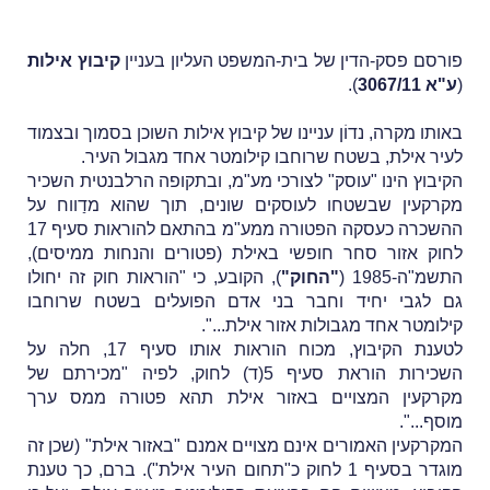
פורסם פסק-הדין של בית-המשפט העליון בעניין
קיבוץ אילות
(
ע"א 3067/11
).
באותו מקרה, נדוֹן עניינו של קיבוץ אילות השוכן בסמוך ובצמוד
לעיר אילת, בשטח שרוחבו קילומטר אחד מגבול העיר.
הקיבוץ הינו "עוסק" לצורכי מע"מ, ובתקופה הרלבנטית השכיר
מקרקעין שבשטחו לעוסקים שונים, תוך שהוא מדַווח על
ההשכרה כעסקה הפטורה ממע"מ
בהתאם להוראות סעיף 17
לחוק אזור סחר חופשי באילת (פטורים והנחות ממיסים),
התשמ"ה-1985 (
"החוק"
), הקובע, כי "הוראות חוק זה יחולו
גם לגבי יחיד וחבר בני אדם הפועלים בשטח שרוחבו
קילומטר אחד מגבולות אזור אילת...".
לטענת הקיבוץ, מכוח הוראות אותו סעיף 17, חלה על
השכירות הוראת סעיף 5(ד) לחוק, לפיה "
מכירתם של
מקרקעין המצויים באזור אילת תהא פטורה ממס ערך
מוסף...".
המקרקעין האמורים אינם מצויים אמנם "באזור אילת" (שכן זה
מוגדר בסעיף 1 לחוק כ"תחום העיר אילת"). ברם, כך טענת