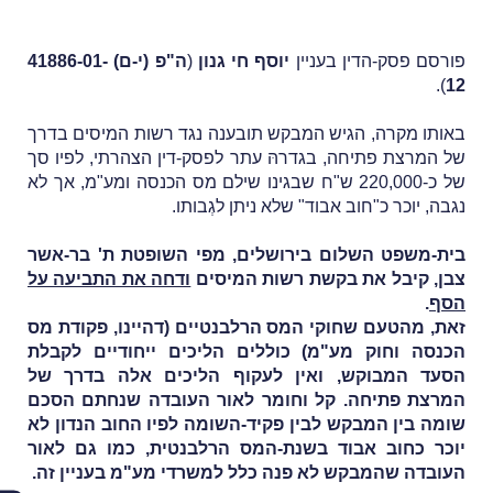
פורסם פסק-הדין בעניין
יוסף חי גנון
(
ה"פ (י-ם) 41886-01-
).
12
באותו מקרה, הגיש המבקש תובענה נגד רשות המיסים בדרך
של המרצת פתיחה, בגדרהּ עתר לפסק-דין הצהרתי, לפיו סך
של כ-220,000 ש"ח שבגינו שילם מס הכנסה ומע"מ, אך לא
נגבה, יוכר כ"חוב אבוד" שלא ניתן לגְבותו.
בית-משפט השלום בירושלים, מפי השופטת ת' בר-אשר
צבן, קיבל את בקשת רשות המיסים
ודחה את התביעה על
הסף
.
זאת, מהטעם שחוקי המס הרלבנטיים (דהיינו, פקודת מס
הכנסה וחוק מע"מ) כוללים הליכים ייחודיים לקבלת
הסעד המבוקש, ואין לעקוף הליכים אלה בדרך של
המרצת פתיחה. קל וחומר לאור העובדה שנחתם הסכם
שומה בין המבקש לבין פקיד-השומה לפיו החוב הנדון לא
יוכר כחוב אבוד בשנת-המס הרלבנטית, כמו גם לאור
העובדה שהמבקש לא פנה כלל למשרדי מע"מ בעניין זה.